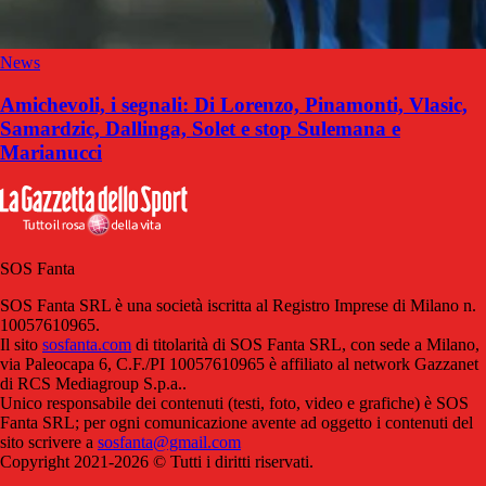
News
Amichevoli, i segnali: Di Lorenzo, Pinamonti, Vlasic,
Samardzic, Dallinga, Solet e stop Sulemana e
Marianucci
SOS Fanta
SOS Fanta SRL è una società iscritta al Registro Imprese di Milano n.
10057610965.
Il sito
sosfanta.com
di titolarità di SOS Fanta SRL, con sede a Milano,
via Paleocapa 6, C.F./PI 10057610965 è affiliato al network Gazzanet
di RCS Mediagroup S.p.a..
Unico responsabile dei contenuti (testi, foto, video e grafiche) è SOS
Fanta SRL; per ogni comunicazione avente ad oggetto i contenuti del
sito scrivere a
sosfanta@gmail.com
Copyright 2021-2026 © Tutti i diritti riservati.