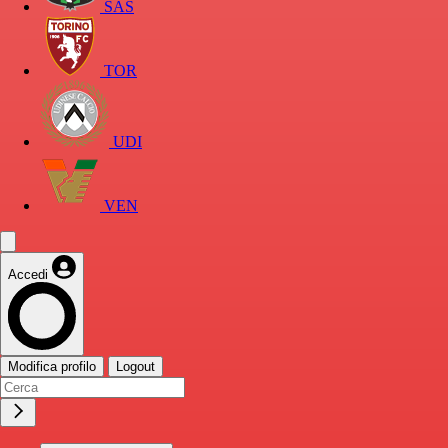
SAS
TOR
UDI
VEN
Accedi
Modifica profilo
Logout