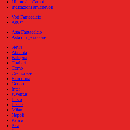
Ultime dai Campi
Indicazioni amichevoli
Voti Fantacalcio
Assist
Asta Fantacalcio
Asta di riparazione
News
Atalanta
Bologna
Cagliari
Como
Cremonese
Fiorentina
Genoa
Inter
Juventus
Lazio
Lecce
Milan
Napoli
Parma
Pisa