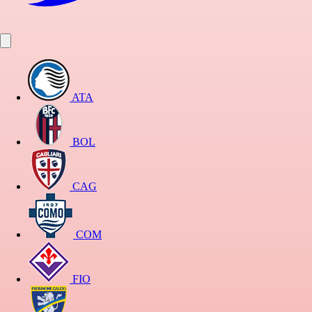
ATA
BOL
CAG
COM
FIO