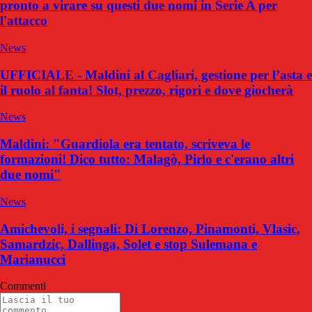
pronto a virare su questi due nomi in Serie A per
l'attacco
News
UFFICIALE - Maldini al Cagliari, gestione per l’asta e
il ruolo al fanta! Slot, prezzo, rigori e dove giocherà
News
Maldini: "Guardiola era tentato, scriveva le
formazioni! Dico tutto: Malagò, Pirlo e c'erano altri
due nomi"
News
Amichevoli, i segnali: Di Lorenzo, Pinamonti, Vlasic,
Samardzic, Dallinga, Solet e stop Sulemana e
Marianucci
Commenti