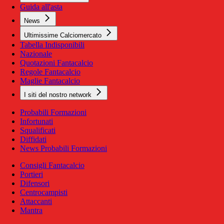
Guida all'asta
News
Ultimissime Calciomercato
Tabella Indisponibili
Nazionale
Quotazioni Fantacalcio
Regole Fantacalcio
Maglie Fantacalcio
I siti del nostro network
Probabili Formazioni
Infortunati
Squalificati
Diffidati
News Probabili Formazioni
Consigli Fantacalcio
Portieri
Difensori
Centrocampisti
Attaccanti
Mantra