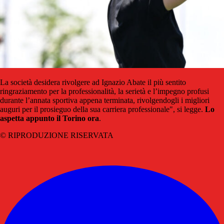
La società desidera rivolgere ad Ignazio Abate il più sentito
ringraziamento per la professionalità, la serietà e l’impegno profusi
durante l’annata sportiva appena terminata, rivolgendogli i migliori
auguri per il prosieguo della sua carriera professionale", si legge.
Lo
aspetta appunto il Torino ora
.
© RIPRODUZIONE RISERVATA