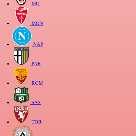
MIL
MON
NAP
PAR
ROM
SAS
TOR