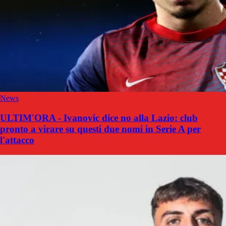
News
ULTIM'ORA - Ivanovic dice no alla Lazio: club
pronto a virare su questi due nomi in Serie A per
l'attacco