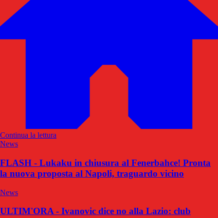
Continua la lettura
News
FLASH - Lukaku in chiusura al Fenerbahce! Pronta
la nuova proposta al Napoli, traguardo vicino
News
ULTIM'ORA - Ivanovic dice no alla Lazio: club