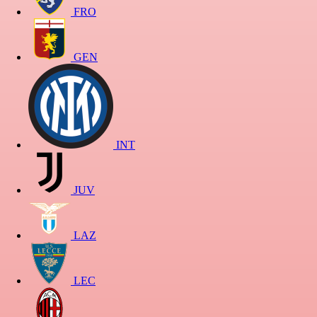
FRO
GEN
INT
JUV
LAZ
LEC