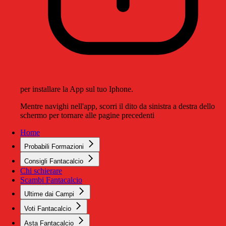
per installare la App sul tuo Iphone.
Mentre navighi nell'app, scorri il dito da sinistra a destra dello
schermo per tornare alle pagine precedenti
Home
Probabili Formazioni
Consigli Fantacalcio
Chi schierare
Scambi Fantacalcio
Ultime dai Campi
Voti Fantacalcio
Asta Fantacalcio