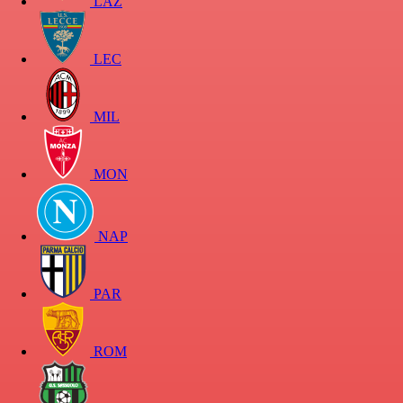
LAZ
LEC
MIL
MON
NAP
PAR
ROM