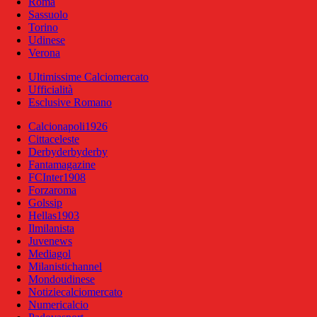
Roma
Sassuolo
Torino
Udinese
Verona
Ultimissime Calciomercato
Ufficialità
Esclusive Romano
Calcionapoli1926
Cittaceleste
Derbyderbyderby
Fantamagazine
FCInter1908
Forzaroma
Golssip
Hellas1903
Ilmilanista
Juvenews
Mediagol
Milanistichannel
Mondoudinese
Notiziecalciomercato
Numericalcio