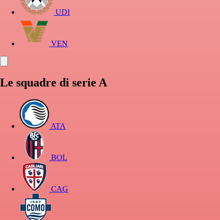
UDI
VEN
Le squadre di serie A
ATA
BOL
CAG