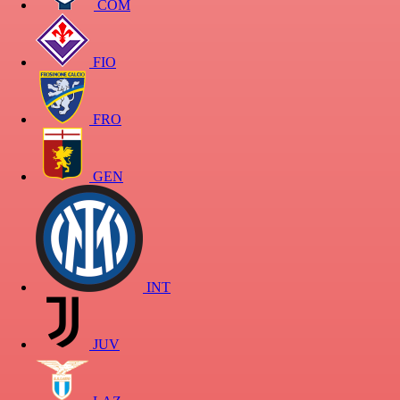
COM
FIO
FRO
GEN
INT
JUV