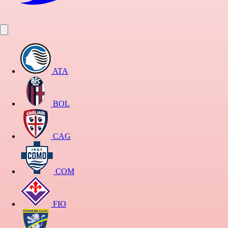
ATA
BOL
CAG
COM
FIO