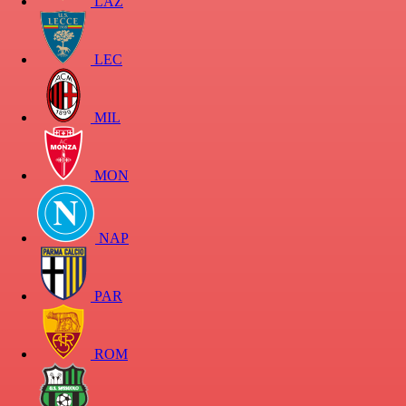
LAZ
LEC
MIL
MON
NAP
PAR
ROM