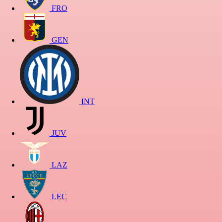
FRO
GEN
INT
JUV
LAZ
LEC