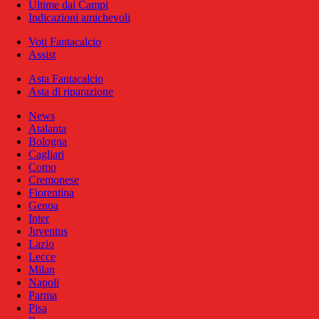
Ultime dai Campi
Indicazioni amichevoli
Voti Fantacalcio
Assist
Asta Fantacalcio
Asta di riparazione
News
Atalanta
Bologna
Cagliari
Como
Cremonese
Fiorentina
Genoa
Inter
Juventus
Lazio
Lecce
Milan
Napoli
Parma
Pisa