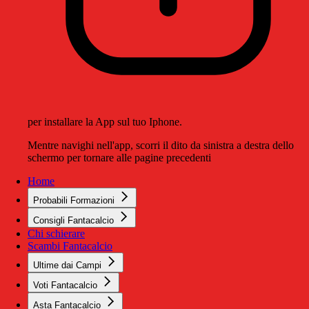
per installare la App sul tuo Iphone.
Mentre navighi nell'app, scorri il dito da sinistra a destra dello
schermo per tornare alle pagine precedenti
Home
Probabili Formazioni
Consigli Fantacalcio
Chi schierare
Scambi Fantacalcio
Ultime dai Campi
Voti Fantacalcio
Asta Fantacalcio