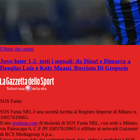
Ultime dai campi
Juve-Inter 1-2, tutti i segnali: da Diouf e Dimarco a
Douglas Luiz e Kolo Muani. Bocciato Di Gregorio
SOS Fanta
SOS Fanta SRL è una società iscritta al Registro Imprese di Milano n.
10057610965.
Il sito
sosfanta.com
di titolarità di SOS Fanta SRL, con sede a Milano,
via Paleocapa 6, C.F./PI 10057610965 è affiliato al network Gazzanet
di RCS Mediagroup S.p.a..
Unico responsabile dei contenuti (testi, foto, video e grafiche) è SOS