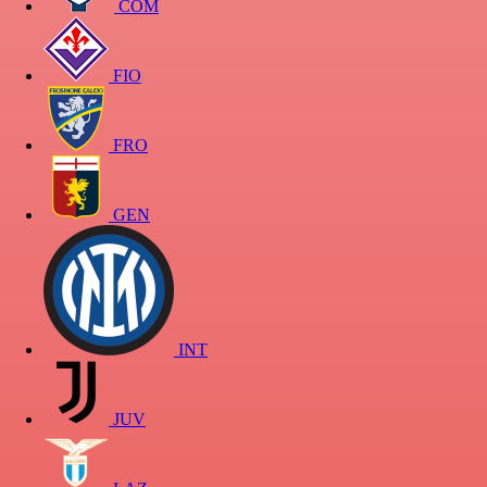
COM
FIO
FRO
GEN
INT
JUV