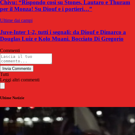
Chivu: “Rispondo così su Stones, Lautaro e Thuram
per il Monza! Su Diouf e i portieri…”
Ultime dai campi
Juve-Inter 1-2, tutti i segnali: da Diouf e Dimarco a
Douglas Luiz e Kolo Muani. Bocciato Di Gregorio
Commenti
Invia Commento
Tutti
Leggi altri commenti
Ultime Notizie