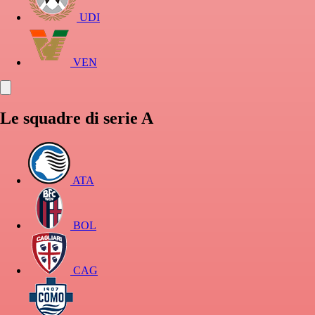
UDI
VEN
Le squadre di serie A
ATA
BOL
CAG