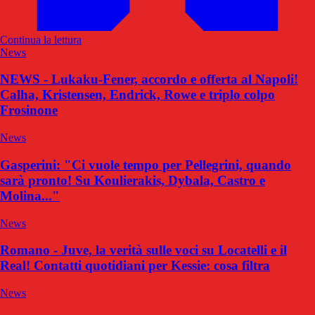
Continua la lettura
News
NEWS - Lukaku-Fener, accordo e offerta al Napoli!
Calha, Kristensen, Endrick, Rowe e triplo colpo
Frosinone
News
Gasperini: "Ci vuole tempo per Pellegrini, quando
sarà pronto! Su Koulierakis, Dybala, Castro e
Molina..."
News
Romano - Juve, la verità sulle voci su Locatelli e il
Real! Contatti quotidiani per Kessie: cosa filtra
News