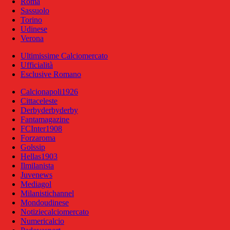
Roma
Sassuolo
Torino
Udinese
Verona
Ultimissime Calciomercato
Ufficialità
Esclusive Romano
Calcionapoli1926
Cittaceleste
Derbyderbyderby
Fantamagazine
FCInter1908
Forzaroma
Golssip
Hellas1903
Ilmilanista
Juvenews
Mediagol
Milanistichannel
Mondoudinese
Notiziecalciomercato
Numericalcio