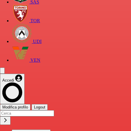
SAS
TOR
UDI
VEN
Accedi
Modifica profilo
Logout