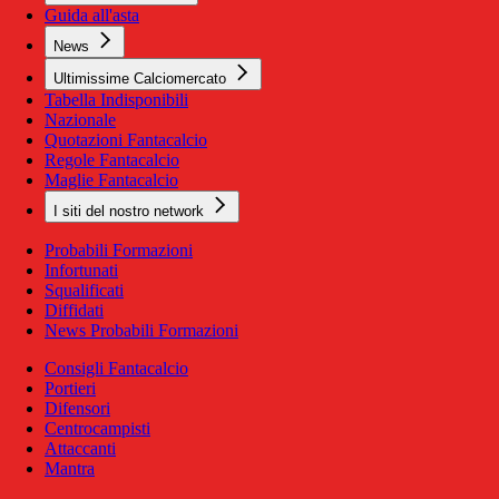
Guida all'asta
News
Ultimissime Calciomercato
Tabella Indisponibili
Nazionale
Quotazioni Fantacalcio
Regole Fantacalcio
Maglie Fantacalcio
I siti del nostro network
Probabili Formazioni
Infortunati
Squalificati
Diffidati
News Probabili Formazioni
Consigli Fantacalcio
Portieri
Difensori
Centrocampisti
Attaccanti
Mantra