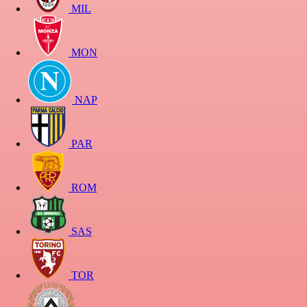
MIL
MON
NAP
PAR
ROM
SAS
TOR