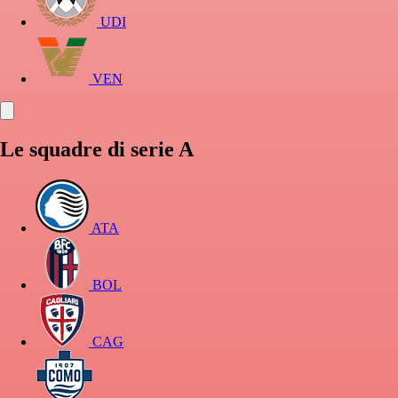
UDI
VEN
Le squadre di serie A
ATA
BOL
CAG