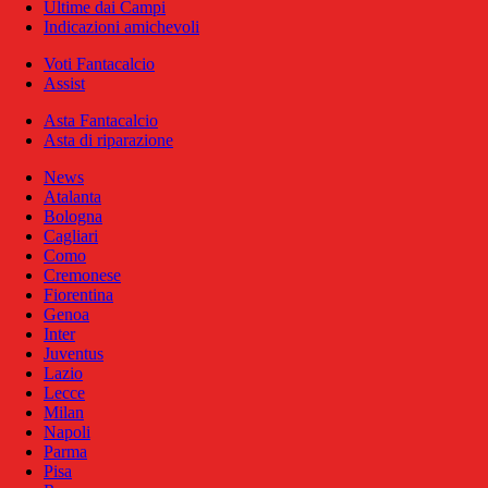
Ultime dai Campi
Indicazioni amichevoli
Voti Fantacalcio
Assist
Asta Fantacalcio
Asta di riparazione
News
Atalanta
Bologna
Cagliari
Como
Cremonese
Fiorentina
Genoa
Inter
Juventus
Lazio
Lecce
Milan
Napoli
Parma
Pisa