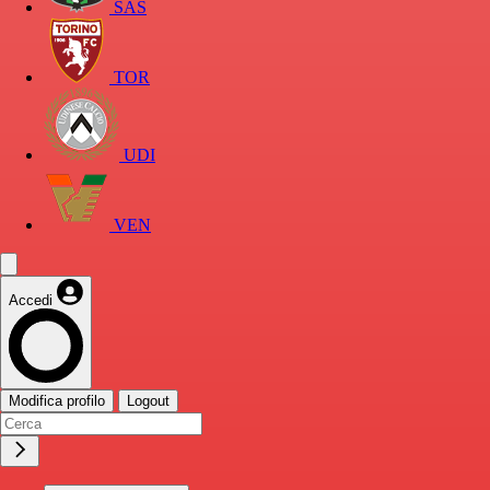
SAS
TOR
UDI
VEN
Accedi
Modifica profilo
Logout