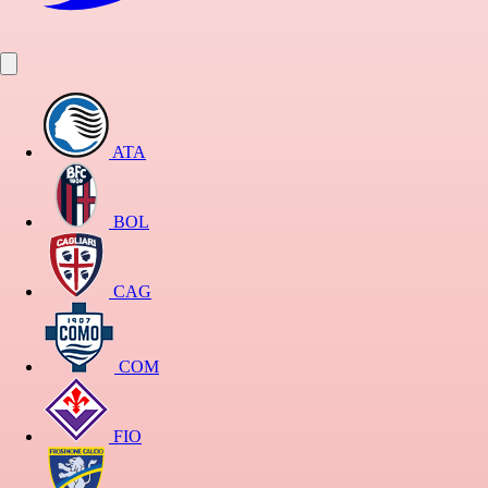
ATA
BOL
CAG
COM
FIO