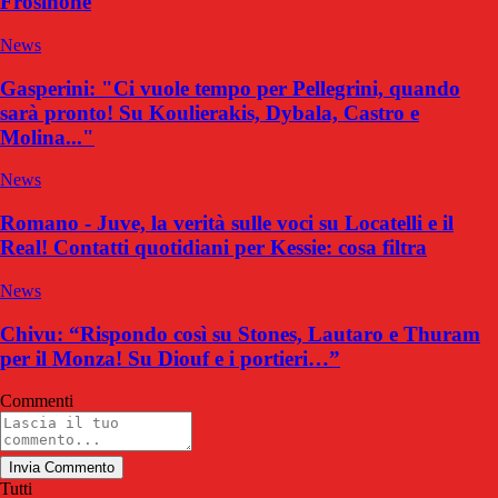
Frosinone
News
Gasperini: "Ci vuole tempo per Pellegrini, quando
sarà pronto! Su Koulierakis, Dybala, Castro e
Molina..."
News
Romano - Juve, la verità sulle voci su Locatelli e il
Real! Contatti quotidiani per Kessie: cosa filtra
News
Chivu: “Rispondo così su Stones, Lautaro e Thuram
per il Monza! Su Diouf e i portieri…”
Commenti
Invia Commento
Tutti