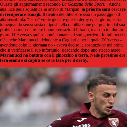
Queste gli aggiornamenti secondo
La Gazzetta dello Sport:
"Anche
alla luce della squalifica in arrivo di Maripan, l
a priorità sarà cercare
di recuperare Ismajli.
Il rientro del difensore sarà un passaggio ad
alta sensibilità. “Isma” vuole giocare questo derby e, da giorni, si sta
impegnando senza sosta e riposi nella riabilitazione per guarire dal sua
problema muscolare. Le buone sensazioni filtrano, ma solo tra due-tre
giorni D’Aversa saprà se potrà contare sul suo guerriero. In infermeria
c’è anche Marianucci, deludente a Cagliari e per il quale D’Aversa –
avendone colto la giornata no - aveva deciso la sostituzione già prima
che si verificasse il suo infortunio: ricadendo dopo uno stacco aereo,
Marianucci ha battuto con il ginocchio a terra. Nelle prossime ore
farà esami e si capirà se ce la farà per il derby.