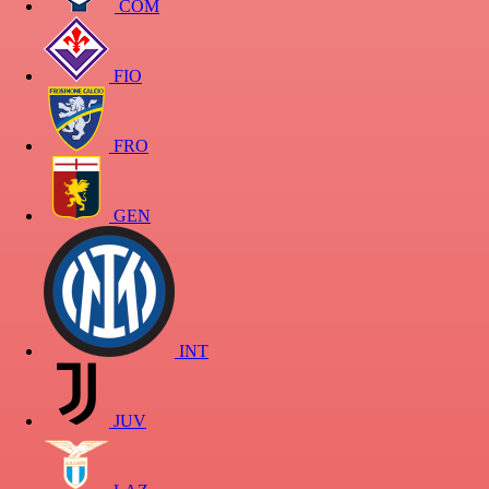
COM
FIO
FRO
GEN
INT
JUV