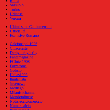
Roma
Sassuolo
Torino
Udinese
Verona
Ultimissime Calciomercato
Ufficialità
Esclusive Romano
Calcionapoli1926
Cittaceleste
Derbyderbyderby
Fantamagazine
FCInter1908
Forzaroma
Golssip
Hellas1903
Ilmilanista
Juvenews
Mediagol
Milanistichannel
Mondoudinese
Notiziecalciomercato
Numericalcio