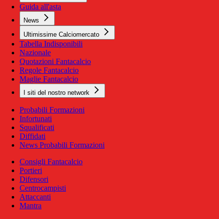
Guida all'asta
News
Ultimissime Calciomercato
Tabella Indisponibili
Nazionale
Quotazioni Fantacalcio
Regole Fantacalcio
Maglie Fantacalcio
I siti del nostro network
Probabili Formazioni
Infortunati
Squalificati
Diffidati
News Probabili Formazioni
Consigli Fantacalcio
Portieri
Difensori
Centrocampisti
Attaccanti
Mantra