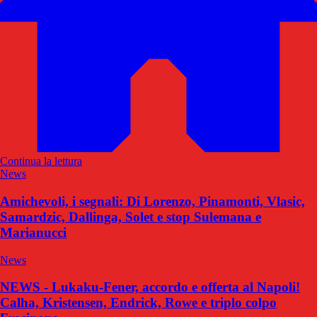
Continua la lettura
News
Amichevoli, i segnali: Di Lorenzo, Pinamonti, Vlasic,
Samardzic, Dallinga, Solet e stop Sulemana e
Marianucci
News
NEWS - Lukaku-Fener, accordo e offerta al Napoli!
Calha, Kristensen, Endrick, Rowe e triplo colpo