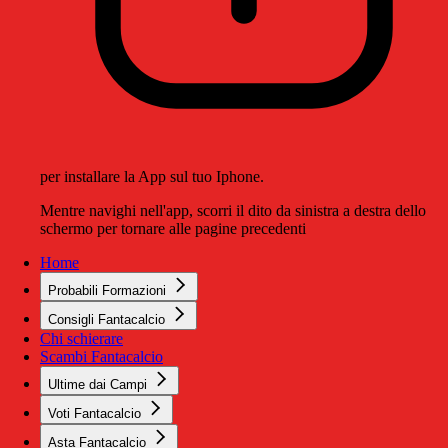
per installare la App sul tuo Iphone.
Mentre navighi nell'app, scorri il dito da sinistra a destra dello
schermo per tornare alle pagine precedenti
Home
Probabili Formazioni
Consigli Fantacalcio
Chi schierare
Scambi Fantacalcio
Ultime dai Campi
Voti Fantacalcio
Asta Fantacalcio