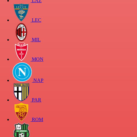
LAZ
LEC
MIL
MON
NAP
PAR
ROM