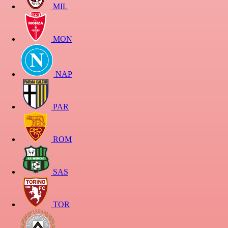
MIL
MON
NAP
PAR
ROM
SAS
TOR