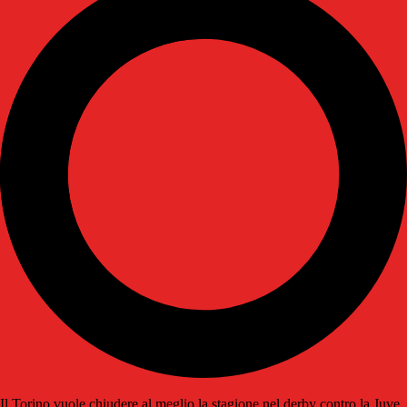
Il Torino vuole chiudere al meglio la stagione nel derby contro la Juve.