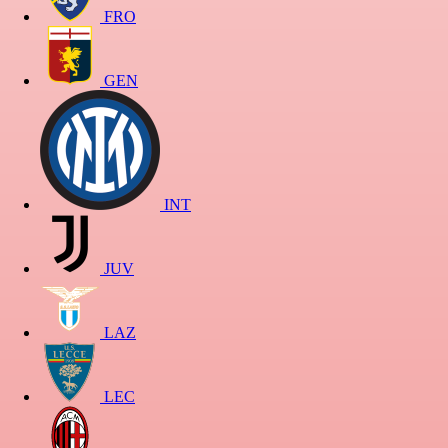
FRO
GEN
INT
JUV
LAZ
LEC