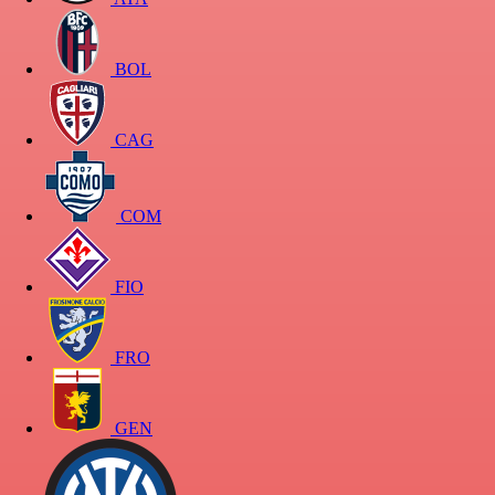
BOL
CAG
COM
FIO
FRO
GEN