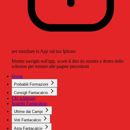
per installare la App sul tuo Iphone.
Mentre navighi nell'app, scorri il dito da sinistra a destra dello
schermo per tornare alle pagine precedenti
Home
Probabili Formazioni
Consigli Fantacalcio
Chi schierare
Scambi Fantacalcio
Ultime dai Campi
Voti Fantacalcio
Asta Fantacalcio