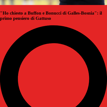
"Ho chiesto a Buffon e Bonucci di Galles-Bosnia": il
primo pensiero di Gattuso