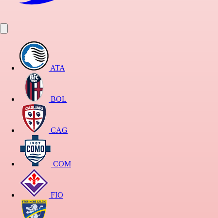
ATA
BOL
CAG
COM
FIO