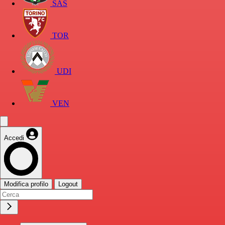
SAS
TOR
UDI
VEN
Accedi
Modifica profilo
Logout