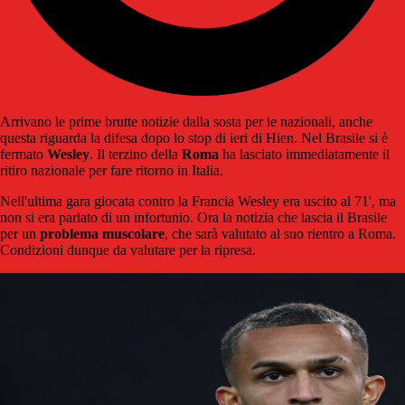
Arrivano le prime brutte notizie dalla sosta per le nazionali, anche
questa riguarda la difesa dopo lo stop di ieri di Hien. Nel Brasile si è
fermato
Wesley
. Il terzino della
Roma
ha lasciato immediatamente il
ritiro nazionale per fare ritorno in Italia.
Nell'ultima gara giocata contro la Francia Wesley era uscito al 71', ma
non si era parlato di un infortunio. Ora la notizia che lascia il Brasile
per un
problema muscolare
, che sarà valutato al suo rientro a Roma.
Condizioni dunque da valutare per la ripresa.