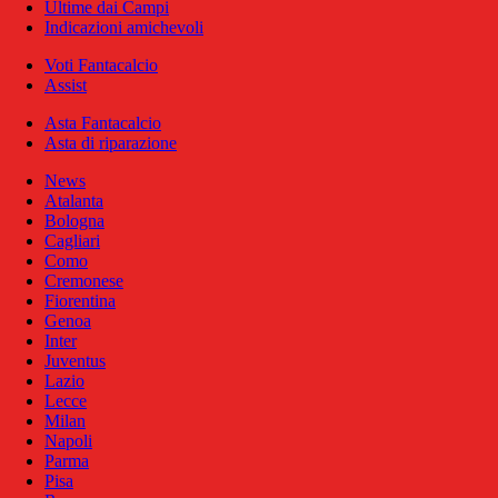
Ultime dai Campi
Indicazioni amichevoli
Voti Fantacalcio
Assist
Asta Fantacalcio
Asta di riparazione
News
Atalanta
Bologna
Cagliari
Como
Cremonese
Fiorentina
Genoa
Inter
Juventus
Lazio
Lecce
Milan
Napoli
Parma
Pisa