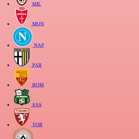
MIL
MON
NAP
PAR
ROM
SAS
TOR