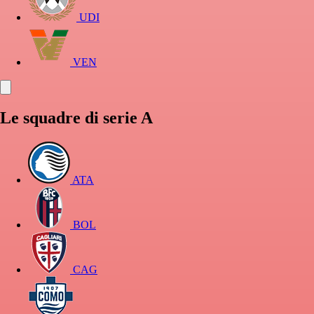
UDI
VEN
Le squadre di serie A
ATA
BOL
CAG