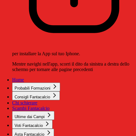
per installare la App sul tuo Iphone.
Mentre navighi nell'app, scorri il dito da sinistra a destra dello
schermo per tornare alle pagine precedenti
Home
Probabili Formazioni
Consigli Fantacalcio
Chi schierare
Scambi Fantacalcio
Ultime dai Campi
Voti Fantacalcio
Asta Fantacalcio