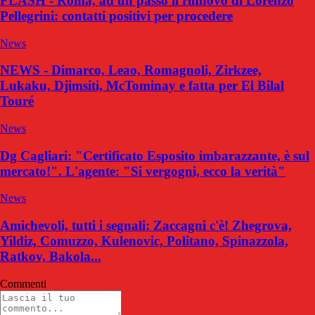
FLASH - Roma, ad un passo il rinnovo di Lorenzo
Pellegrini: contatti positivi per procedere
News
NEWS - Dimarco, Leao, Romagnoli, Zirkzee,
Lukaku, Djimsiti, McTominay e fatta per El Bilal
Touré
News
Dg Cagliari: "Certificato Esposito imbarazzante, è sul
mercato!". L'agente: "Si vergogni, ecco la verità"
News
Amichevoli, tutti i segnali: Zaccagni c'è! Zhegrova,
Yildiz, Comuzzo, Kulenovic, Politano, Spinazzola,
Ratkov, Bakola...
Commenti