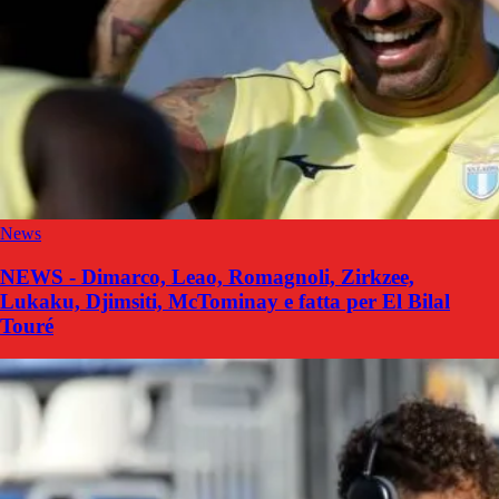
News
NEWS - Dimarco, Leao, Romagnoli, Zirkzee,
Lukaku, Djimsiti, McTominay e fatta per El Bilal
Touré