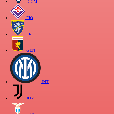
COM
FIO
FRO
GEN
INT
JUV