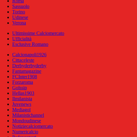
Roma
Sassuolo
Torino
Udinese
Verona
Ultimissime Calciomercato
Ufficialità
Esclusive Romano
Calcionapoli1926
Cittaceleste
Derbyderbyderby
Fantamagazine
FCInter1908
Forzaroma
Golssip
Hellas1903
Ilmilanista
Juvenews
Mediagol
Milanistichannel
Mondoudinese
Notiziecalciomercato
Numericalcio