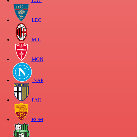
LAZ
LEC
MIL
MON
NAP
PAR
ROM