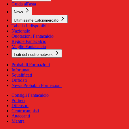
Guida all'asta
News
Ultimissime Calciomercato
Tabella Indisponibili
Nazionale
Quotazioni Fantacalcio
Regole Fantacalcio
Maglie Fantacalcio
I siti del nostro network
Probabili Formazioni
Infortunati
Squalificati
Diffidati
News Probabili Formazioni
Consigli Fantacalcio
Portieri
Difensori
Centrocampisti
Attaccanti
Mantra