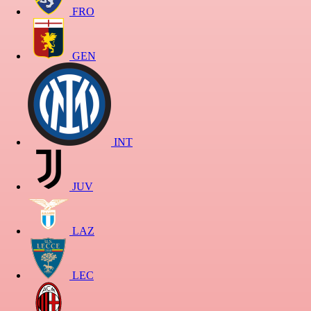
FRO
GEN
INT
JUV
LAZ
LEC