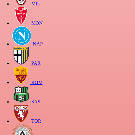
MIL
MON
NAP
PAR
ROM
SAS
TOR