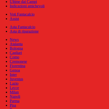
Ultime dai Campi
Indicazioni amichevoli
Voti Fantacalcio
Assist
Asta Fantacalcio
Asta di riparazione
News
Atalanta
Bologna
Cagliari
Como
Cremonese
Fiorentina
Genoa
Inter
Juventus
Lazio
Lecce
Milan
Napoli
Parma
Pisa