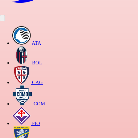
ATA
BOL
CAG
COM
FIO