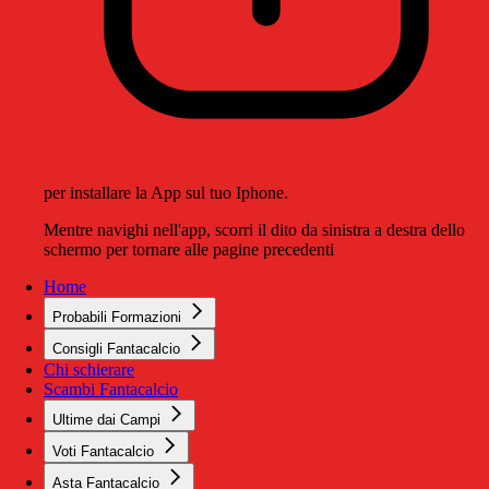
per installare la App sul tuo Iphone.
Mentre navighi nell'app, scorri il dito da sinistra a destra dello
schermo per tornare alle pagine precedenti
Home
Probabili Formazioni
Consigli Fantacalcio
Chi schierare
Scambi Fantacalcio
Ultime dai Campi
Voti Fantacalcio
Asta Fantacalcio