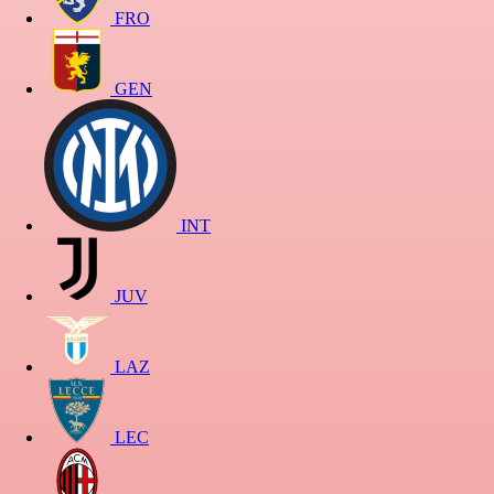
FRO
GEN
INT
JUV
LAZ
LEC