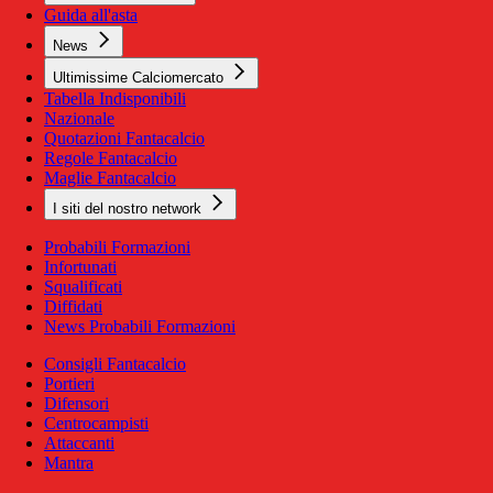
Guida all'asta
News
Ultimissime Calciomercato
Tabella Indisponibili
Nazionale
Quotazioni Fantacalcio
Regole Fantacalcio
Maglie Fantacalcio
I siti del nostro network
Probabili Formazioni
Infortunati
Squalificati
Diffidati
News Probabili Formazioni
Consigli Fantacalcio
Portieri
Difensori
Centrocampisti
Attaccanti
Mantra