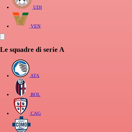
UDI
VEN
Le squadre di serie A
ATA
BOL
CAG