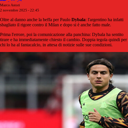
Marco Astori
2 novembre 2025 - 22:45
Oltre al danno anche la beffa per Paulo
Dybala
: l'argentino ha infatti
sbagliato il rigore contro il Milan e dopo si è anche fatto male.
Prima l'errore, poi la comunicazione alla panchina: Dybala ha sentito
tirare e ha immediatamente chiesto il cambio. Doppia tegola quindi per
chi lo ha al fantacalcio, in attesa di notizie sulle sue condizioni.