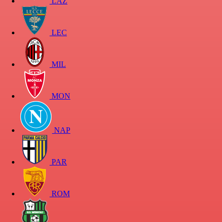
LAZ
LEC
MIL
MON
NAP
PAR
ROM