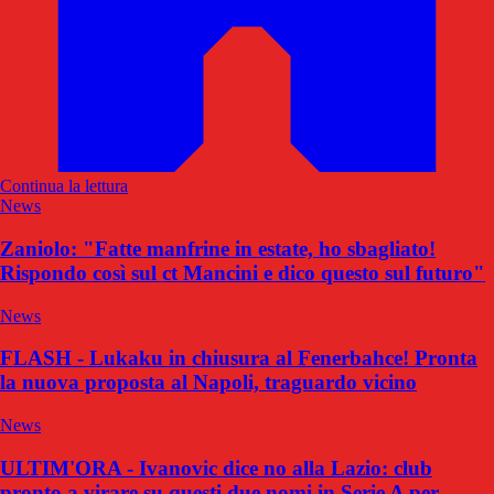
Continua la lettura
News
Zaniolo: "Fatte manfrine in estate, ho sbagliato!
Rispondo così sul ct Mancini e dico questo sul futuro"
News
FLASH - Lukaku in chiusura al Fenerbahce! Pronta
la nuova proposta al Napoli, traguardo vicino
News
ULTIM'ORA - Ivanovic dice no alla Lazio: club
pronto a virare su questi due nomi in Serie A per