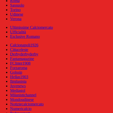
Roma
Sassuolo
Torino
Udinese
Verona
Ultimissime Calciomercato
Ufficialità
Esclusive Romano
Calcionapoli1926
Cittaceleste
Derbyderbyderby
Fantamagazine
FCInter1908
Forzaroma
Golssip
Hellas1903
Ilmilanista
Juvenews
Mediagol
Milanistichannel
Mondoudinese
Notiziecalciomercato
Numericalcio