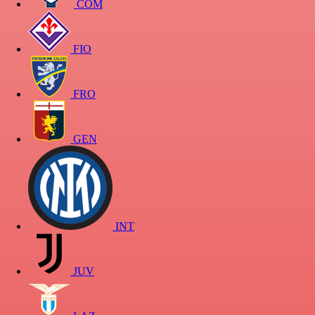
COM
FIO
FRO
GEN
INT
JUV