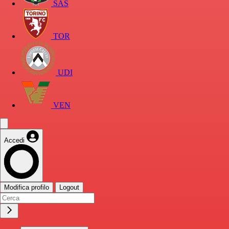
SAS
TOR
UDI
VEN
Accedi
Modifica profilo
Logout