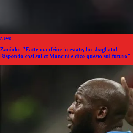
News
Zaniolo: "Fatte manfrine in estate, ho sbagliato!
Rispondo così sul ct Mancini e dico questo sul futuro"