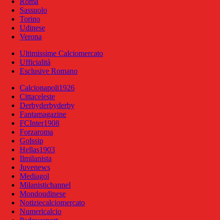
Roma
Sassuolo
Torino
Udinese
Verona
Ultimissime Calciomercato
Ufficialità
Esclusive Romano
Calcionapoli1926
Cittaceleste
Derbyderbyderby
Fantamagazine
FCInter1908
Forzaroma
Golssip
Hellas1903
Ilmilanista
Juvenews
Mediagol
Milanistichannel
Mondoudinese
Notiziecalciomercato
Numericalcio