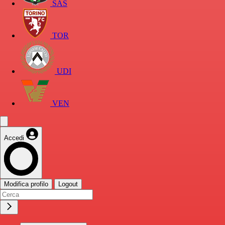
SAS
TOR
UDI
VEN
Accedi
Modifica profilo
Logout