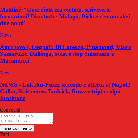
Maldini: "Guardiola era tentato, scriveva le
formazioni! Dico tutto: Malagò, Pirlo e c'erano altri
due nomi"
News
Amichevoli, i segnali: Di Lorenzo, Pinamonti, Vlasic,
Samardzic, Dallinga, Solet e stop Sulemana e
Marianucci
News
NEWS - Lukaku-Fener, accordo e offerta al Napoli!
Calha, Kristensen, Endrick, Rowe e triplo colpo
Frosinone
Commenti
Invia Commento
Tutti