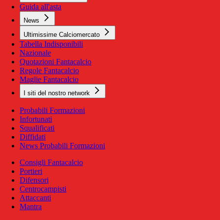
Guida all'asta
News
Ultimissime Calciomercato
Tabella Indisponibili
Nazionale
Quotazioni Fantacalcio
Regole Fantacalcio
Maglie Fantacalcio
I siti del nostro network
Probabili Formazioni
Infortunati
Squalificati
Diffidati
News Probabili Formazioni
Consigli Fantacalcio
Portieri
Difensori
Centrocampisti
Attaccanti
Mantra