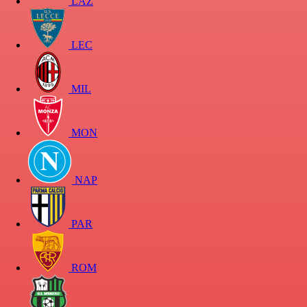
LAZ
LEC
MIL
MON
NAP
PAR
ROM