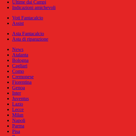
Ultime dai Campi
Indicazioni amichevoli
Voti Fantacalcio
Assist
Asta Fantacalcio
Asta di riparazione
News
Atalanta
Bologna
Cagliari
Como
Cremonese
Fiorentina
Genoa
Inter
Juventus
Lazio
Lecce
Milan
Napoli
Parma
Pisa