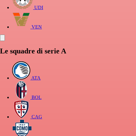
UDI
VEN
Le squadre di serie A
ATA
BOL
CAG