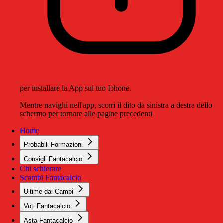
per installare la App sul tuo Iphone.
Mentre navighi nell'app, scorri il dito da sinistra a destra dello
schermo per tornare alle pagine precedenti
Home
Probabili Formazioni
Consigli Fantacalcio
Chi schierare
Scambi Fantacalcio
Ultime dai Campi
Voti Fantacalcio
Asta Fantacalcio