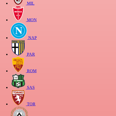
MIL
MON
NAP
PAR
ROM
SAS
TOR