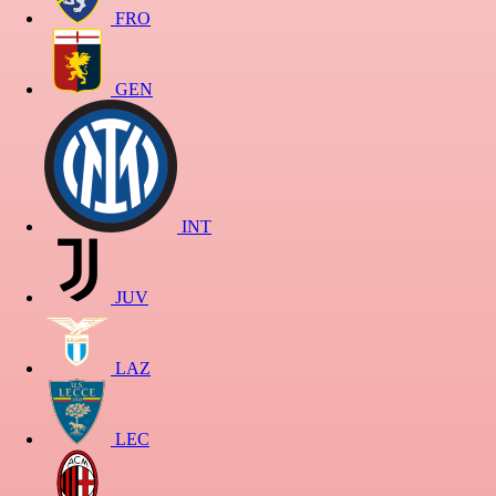
FRO
GEN
INT
JUV
LAZ
LEC