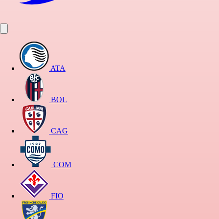
ATA
BOL
CAG
COM
FIO