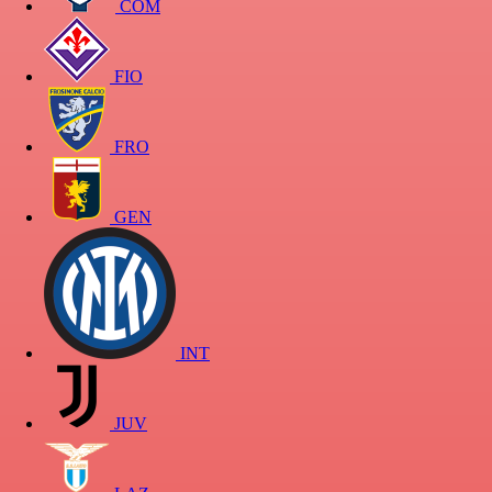
COM
FIO
FRO
GEN
INT
JUV