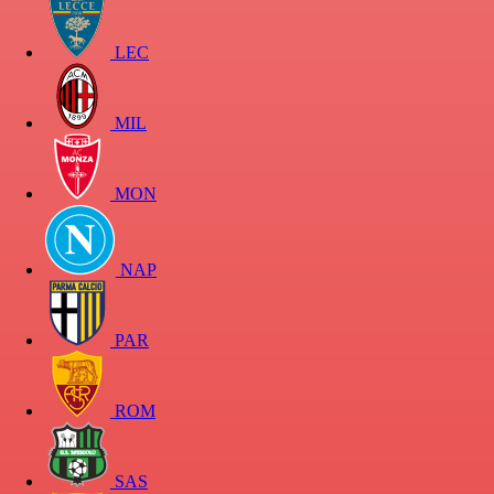
LEC
MIL
MON
NAP
PAR
ROM
SAS