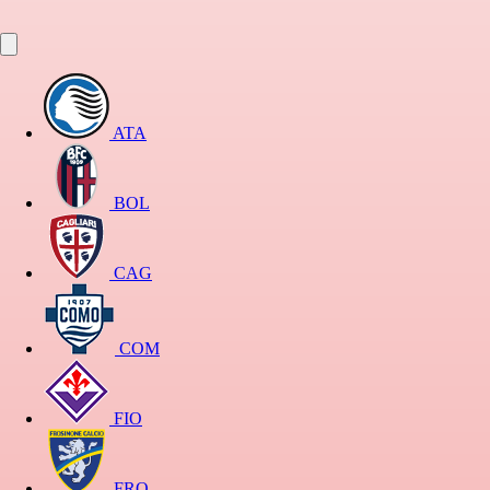
ATA
BOL
CAG
COM
FIO
FRO