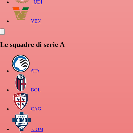
UDI
VEN
Le squadre di serie A
ATA
BOL
CAG
COM