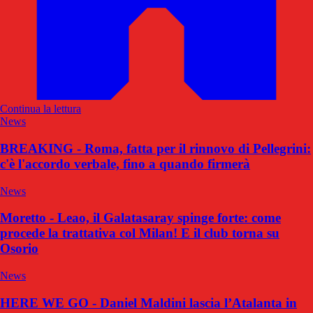
Continua la lettura
News
BREAKING - Roma, fatta per il rinnovo di Pellegrini:
c'è l'accordo verbale, fino a quando firmerà
News
Moretto - Leao, il Galatasaray spinge forte: come
procede la trattativa col Milan! E il club torna su
Osorio
News
HERE WE GO - Daniel Maldini lascia l’Atalanta in