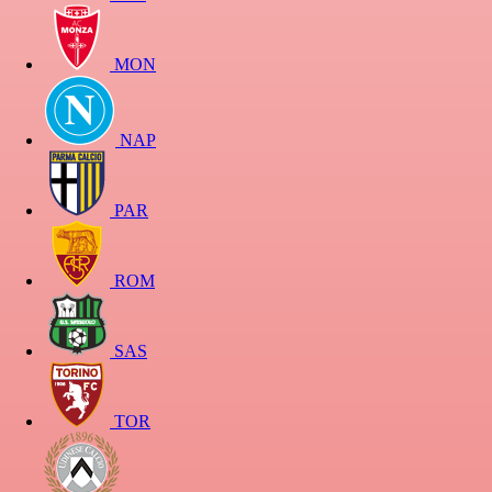
MON
NAP
PAR
ROM
SAS
TOR