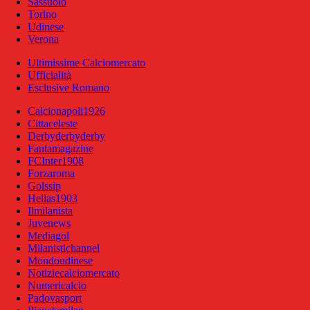
Sassuolo
Torino
Udinese
Verona
Ultimissime Calciomercato
Ufficialità
Esclusive Romano
Calcionapoli1926
Cittaceleste
Derbyderbyderby
Fantamagazine
FCInter1908
Forzaroma
Golssip
Hellas1903
Ilmilanista
Juvenews
Mediagol
Milanistichannel
Mondoudinese
Notiziecalciomercato
Numericalcio
Padovasport