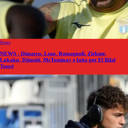
News
NEWS - Dimarco, Leao, Romagnoli, Zirkzee,
Lukaku, Djimsiti, McTominay e fatta per El Bilal
Touré