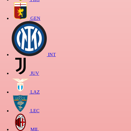
GEN
INT
JUV
LAZ
LEC
MIL