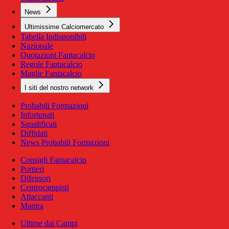
News
Ultimissime Calciomercato
Tabella Indisponibili
Nazionale
Quotazioni Fantacalcio
Regole Fantacalcio
Maglie Fantacalcio
I siti del nostro network
Probabili Formazioni
Infortunati
Squalificati
Diffidati
News Probabili Formazioni
Consigli Fantacalcio
Portieri
Difensori
Centrocampisti
Attaccanti
Mantra
Ultime dai Campi