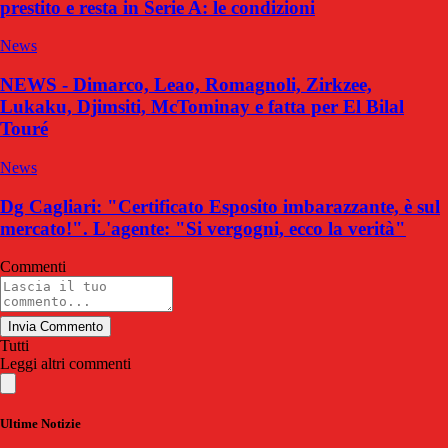
prestito e resta in Serie A: le condizioni
News
NEWS - Dimarco, Leao, Romagnoli, Zirkzee,
Lukaku, Djimsiti, McTominay e fatta per El Bilal
Touré
News
Dg Cagliari: "Certificato Esposito imbarazzante, è sul
mercato!". L'agente: "Si vergogni, ecco la verità"
Commenti
Invia Commento
Tutti
Leggi altri commenti
Ultime Notizie