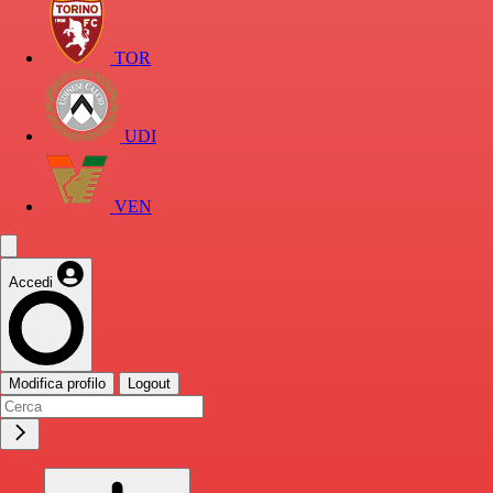
TOR
UDI
VEN
Accedi
Modifica profilo
Logout