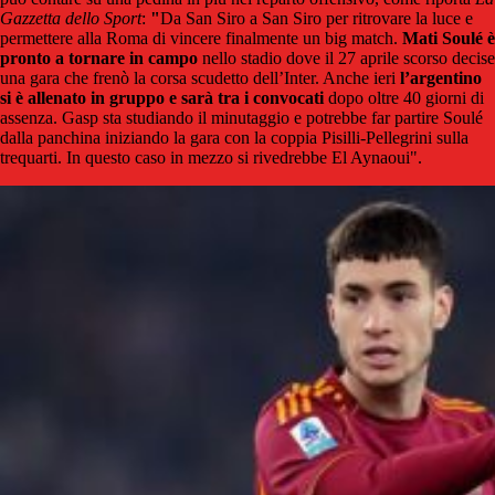
Gazzetta dello Sport
:
"
Da San Siro a San Siro per ritrovare la luce e
permettere alla Roma di vincere finalmente un big match.
Mati Soulé è
pronto a tornare in campo
nello stadio dove il 27 aprile scorso decise
una gara che frenò la corsa scudetto dell’Inter. Anche ieri
l’argentino
si è allenato in gruppo e sarà tra i convocati
dopo oltre 40 giorni di
assenza. Gasp sta studiando il minutaggio e potrebbe far partire Soulé
dalla panchina iniziando la gara con la coppia Pisilli-Pellegrini sulla
trequarti. In questo caso in mezzo si rivedrebbe El Aynaoui".