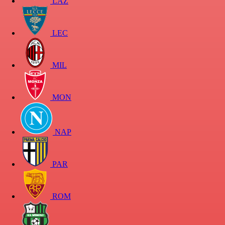
LAZ
LEC
MIL
MON
NAP
PAR
ROM