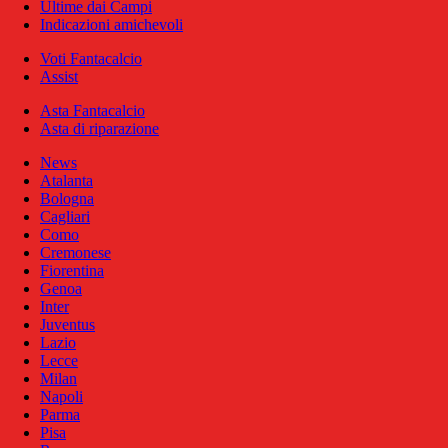
Ultime dai Campi
Indicazioni amichevoli
Voti Fantacalcio
Assist
Asta Fantacalcio
Asta di riparazione
News
Atalanta
Bologna
Cagliari
Como
Cremonese
Fiorentina
Genoa
Inter
Juventus
Lazio
Lecce
Milan
Napoli
Parma
Pisa