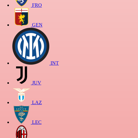
FRO
GEN
INT
JUV
LAZ
LEC