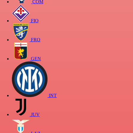
COM
FIO
FRO
GEN
INT
JUV