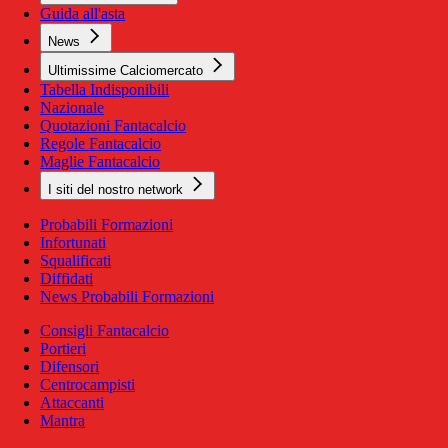
Guida all'asta
News
Ultimissime Calciomercato
Tabella Indisponibili
Nazionale
Quotazioni Fantacalcio
Regole Fantacalcio
Maglie Fantacalcio
I siti del nostro network
Probabili Formazioni
Infortunati
Squalificati
Diffidati
News Probabili Formazioni
Consigli Fantacalcio
Portieri
Difensori
Centrocampisti
Attaccanti
Mantra