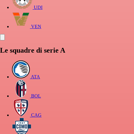
UDI
VEN
Le squadre di serie A
ATA
BOL
CAG