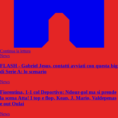
Continua la lettura
News
FLASH - Gabriel Jesus, contatti avviati con questa big
di Serie A: lo scenario
News
Fiorentina, 1-1 col Deportivo: Ndour-gol ma si prende
la scena Atta! I top e flop, Kean, J. Mario, Valdepenas
e out Oulai
News