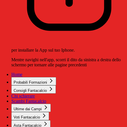
per installare la App sul tuo Iphone.
Mentre navighi nell'app, scorri il dito da sinistra a destra dello
schermo per tornare alle pagine precedenti
Home
Probabili Formazioni
Consigli Fantacalcio
Chi schierare
Scambi Fantacalcio
Ultime dai Campi
Voti Fantacalcio
Asta Fantacalcio