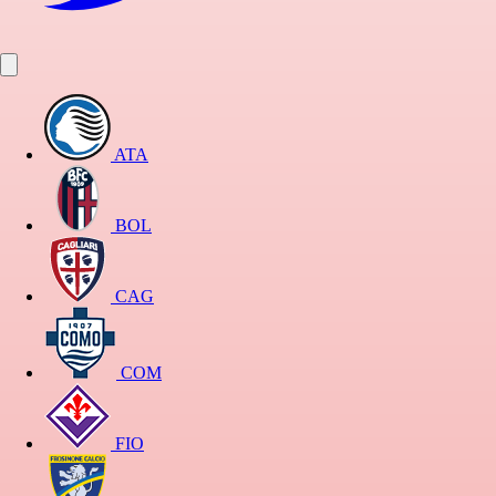
ATA
BOL
CAG
COM
FIO