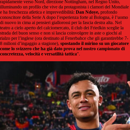
rapidamente verso Nord, direzione Nottingham, nel Regno Unito,
illuminando un profilo che vive da protagonista i clamori del Mondiale
e ha freschezza atletica e imprevedibilità:
Dan Ndoye,
profondo
conoscitore della Serie A dopo l’esperienza forte al Bologna, è l’uomo
di nuovo in cima ai pensieri giallorossi per la fascia destra alta. Nel
teatro a cielo aperto del calciomercato, il club dei Friedkin sceglie la
strada del buon senso e non si lascia coinvolgere in aste o giochi al
rialzo per l’inglese (ora destinato al Fenerbahce che gli garantirebbe 7-
8 milioni d’ingaggio a stagione),
spostando il mirino su un giocatore
come lo svizzero che ha già dato prova nel nostro campionato di
concretezza, velocità e versatilità tattica
".