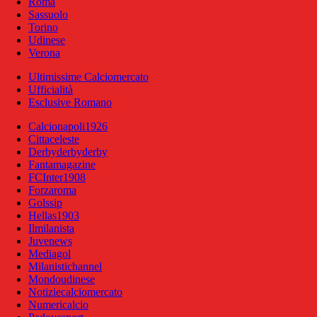
Roma
Sassuolo
Torino
Udinese
Verona
Ultimissime Calciomercato
Ufficialità
Esclusive Romano
Calcionapoli1926
Cittaceleste
Derbyderbyderby
Fantamagazine
FCInter1908
Forzaroma
Golssip
Hellas1903
Ilmilanista
Juvenews
Mediagol
Milanistichannel
Mondoudinese
Notiziecalciomercato
Numericalcio