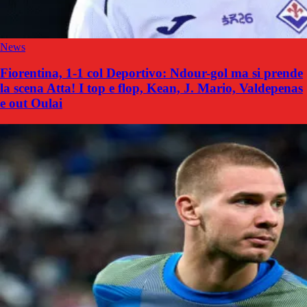
News
Fiorentina, 1-1 col Deportivo: Ndour-gol ma si prende
la scena Atta! I top e flop, Kean, J. Mario, Valdepenas
e out Oulai