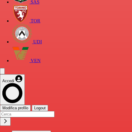
SAS
TOR
UDI
VEN
Accedi
Modifica profilo
Logout