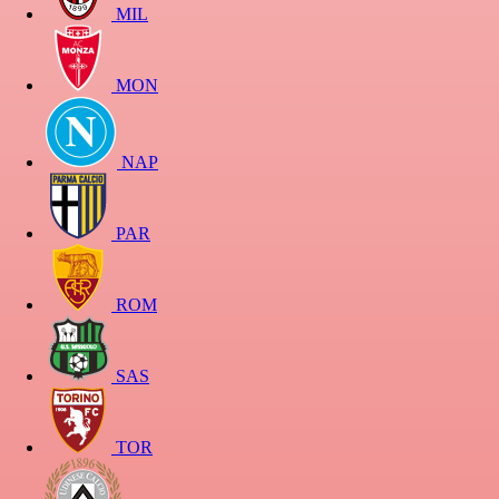
MIL
MON
NAP
PAR
ROM
SAS
TOR