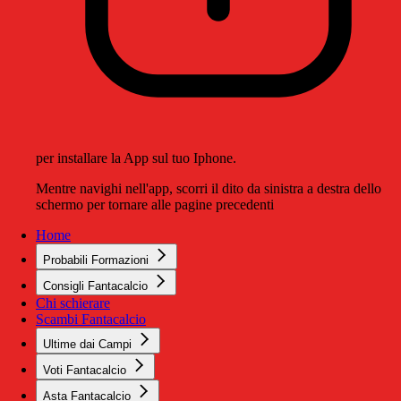
per installare la App sul tuo Iphone.
Mentre navighi nell'app, scorri il dito da sinistra a destra dello
schermo per tornare alle pagine precedenti
Home
Probabili Formazioni
Consigli Fantacalcio
Chi schierare
Scambi Fantacalcio
Ultime dai Campi
Voti Fantacalcio
Asta Fantacalcio