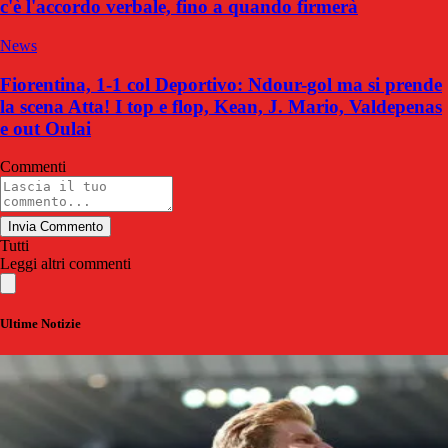
c'è l'accordo verbale, fino a quando firmerà
News
Fiorentina, 1-1 col Deportivo: Ndour-gol ma si prende
la scena Atta! I top e flop, Kean, J. Mario, Valdepenas
e out Oulai
Commenti
Invia Commento
Tutti
Leggi altri commenti
Ultime Notizie