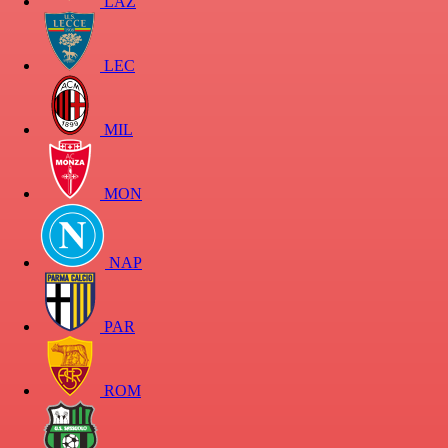
LAZ
LEC
MIL
MON
NAP
PAR
ROM