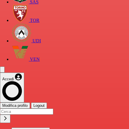
SAS
TOR
UDI
VEN
Accedi
Modifica profilo
Logout