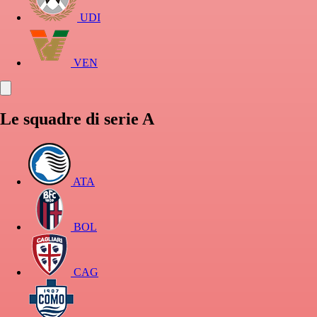
UDI
VEN
Le squadre di serie A
ATA
BOL
CAG