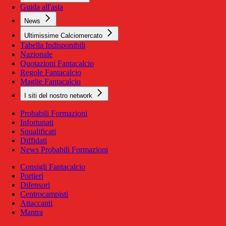
Guida all'asta
News
Ultimissime Calciomercato
Tabella Indisponibili
Nazionale
Quotazioni Fantacalcio
Regole Fantacalcio
Maglie Fantacalcio
I siti del nostro network
Probabili Formazioni
Infortunati
Squalificati
Diffidati
News Probabili Formazioni
Consigli Fantacalcio
Portieri
Difensori
Centrocampisti
Attaccanti
Mantra