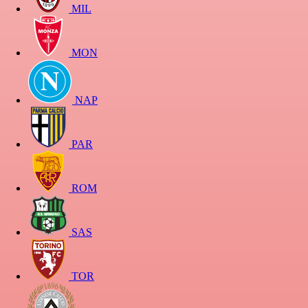
MIL
MON
NAP
PAR
ROM
SAS
TOR