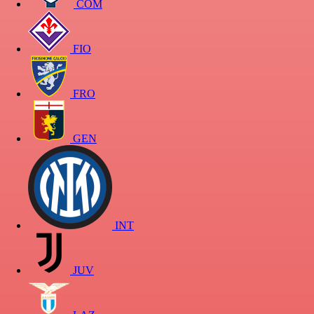
COM
FIO
FRO
GEN
INT
JUV