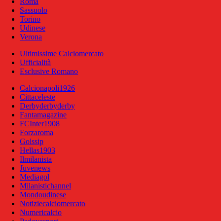
Roma
Sassuolo
Torino
Udinese
Verona
Ultimissime Calciomercato
Ufficialità
Esclusive Romano
Calcionapoli1926
Cittaceleste
Derbyderbyderby
Fantamagazine
FCInter1908
Forzaroma
Golssip
Hellas1903
Ilmilanista
Juvenews
Mediagol
Milanistichannel
Mondoudinese
Notiziecalciomercato
Numericalcio