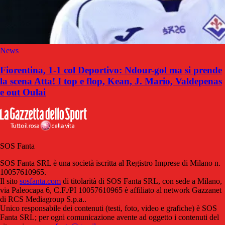
News
Fiorentina, 1-1 col Deportivo: Ndour-gol ma si prende
la scena Atta! I top e flop, Kean, J. Mario, Valdepenas
e out Oulai
SOS Fanta
SOS Fanta SRL è una società iscritta al Registro Imprese di Milano n.
10057610965.
Il sito
sosfanta.com
di titolarità di SOS Fanta SRL, con sede a Milano,
via Paleocapa 6, C.F./PI 10057610965 è affiliato al network Gazzanet
di RCS Mediagroup S.p.a..
Unico responsabile dei contenuti (testi, foto, video e grafiche) è SOS
Fanta SRL; per ogni comunicazione avente ad oggetto i contenuti del