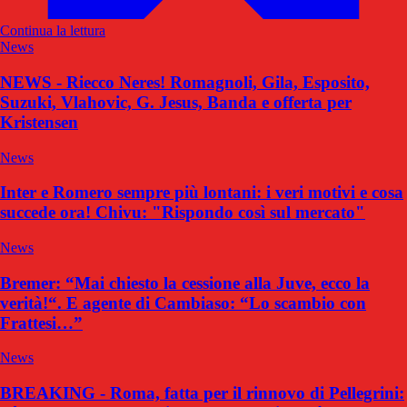
Continua la lettura
News
NEWS - Riecco Neres! Romagnoli, Gila, Esposito,
Suzuki, Vlahovic, G. Jesus, Banda e offerta per
Kristensen
News
Inter e Romero sempre più lontani: i veri motivi e cosa
succede ora! Chivu: "Rispondo così sul mercato"
News
Bremer: “Mai chiesto la cessione alla Juve, ecco la
verità!“. E agente di Cambiaso: “Lo scambio con
Frattesi…”
News
BREAKING - Roma, fatta per il rinnovo di Pellegrini: