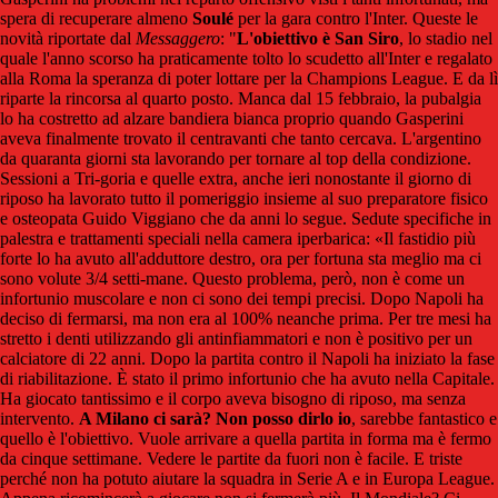
spera di recuperare almeno
Soulé
per la gara contro l'Inter. Queste le
novità riportate dal
Messaggero
: "
L'obiettivo è San Siro
, lo stadio nel
quale l'anno scorso ha praticamente tolto lo scudetto all'Inter e regalato
alla Roma la speranza di poter lottare per la Champions League. E da lì
riparte la rincorsa al quarto posto. Manca dal 15 febbraio, la pubalgia
lo ha costretto ad alzare bandiera bianca proprio quando Gasperini
aveva finalmente trovato il centravanti che tanto cercava. L'argentino
da quaranta giorni sta lavorando per tornare al top della condizione.
Sessioni a Tri-goria e quelle extra, anche ieri nonostante il giorno di
riposo ha lavorato tutto il pomeriggio insieme al suo preparatore fisico
e osteopata Guido Viggiano che da anni lo segue. Sedute specifiche in
palestra e trattamenti speciali nella camera iperbarica: «Il fastidio più
forte lo ha avuto all'adduttore destro, ora per fortuna sta meglio ma ci
sono volute 3/4 setti-mane. Questo problema, però, non è come un
infortunio muscolare e non ci sono dei tempi precisi. Dopo Napoli ha
deciso di fermarsi, ma non era al 100% neanche prima. Per tre mesi ha
stretto i denti utilizzando gli antinfiammatori e non è positivo per un
calciatore di 22 anni. Dopo la partita contro il Napoli ha iniziato la fase
di riabilitazione. È stato il primo infortunio che ha avuto nella Capitale.
Ha giocato tantissimo e il corpo aveva bisogno di riposo, ma senza
intervento.
A Milano ci sarà? Non posso dirlo io
, sarebbe fantastico e
quello è l'obiettivo. Vuole arrivare a quella partita in forma ma è fermo
da cinque settimane. Vedere le partite da fuori non è facile. E triste
perché non ha potuto aiutare la squadra in Serie A e in Europa League.