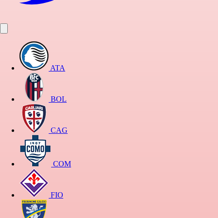
ATA
BOL
CAG
COM
FIO