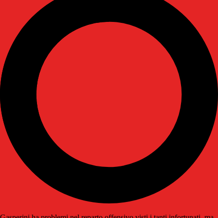
Gasperini ha problemi nel reparto offensivo visti i tanti infortunati, ma