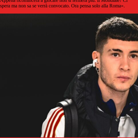
Appena ricomincerà a giocare non si fermerà più. Il Mondiale? Ci
spera ma non sa se verrà convocato. Ora pensa solo alla Roma».