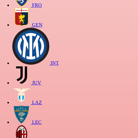
FRO
GEN
INT
JUV
LAZ
LEC