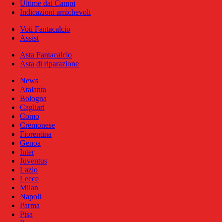
Ultime dai Campi
Indicazioni amichevoli
Voti Fantacalcio
Assist
Asta Fantacalcio
Asta di riparazione
News
Atalanta
Bologna
Cagliari
Como
Cremonese
Fiorentina
Genoa
Inter
Juventus
Lazio
Lecce
Milan
Napoli
Parma
Pisa