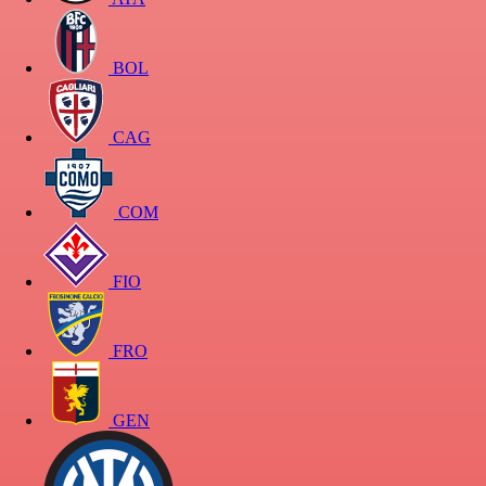
BOL
CAG
COM
FIO
FRO
GEN