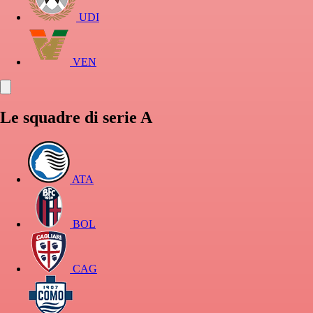
UDI
VEN
Le squadre di serie A
ATA
BOL
CAG