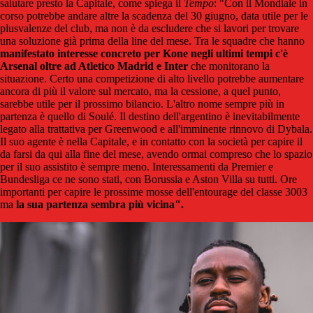
salutare presto la Capitale, come spiega il
Tempo
: "Con il Mondiale in
corso potrebbe andare altre la scadenza del 30 giugno, data utile per le
plusvalenze del club, ma non è da escludere che si lavori per trovare
una soluzione già prima della line del mese. Tra le squadre che hanno
manifestato interesse concreto per Kone negli ultimi tempi c'è
Arsenal oltre ad Atletico Madrid e Inter
che monitorano la
situazione. Certo una competizione di alto livello potrebbe aumentare
ancora di più il valore sul mercato, ma la cessione, a quel punto,
sarebbe utile per il prossimo bilancio. L'altro nome sempre più in
partenza è quello di Soulé. Il destino dell'argentino è inevitabilmente
legato alla trattativa per Greenwood e all'imminente rinnovo di Dybala.
Il suo agente è nella Capitale, e in contatto con la società per capire il
da farsi da qui alla fine del mese, avendo ormai compreso che lo spazio
per il suo assistito è sempre meno. Interessamenti da Premier e
Bundesliga ce ne sono stati, con Borussia e Aston Villa su tutti. Ore
importanti per capire le prossime mosse dell'entourage del classe 3003
ma
la sua partenza sembra più vicina".