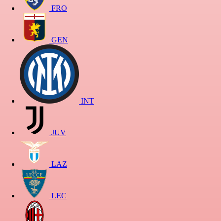
FRO
GEN
INT
JUV
LAZ
LEC