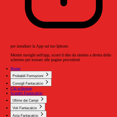
per installare la App sul tuo Iphone.
Mentre navighi nell'app, scorri il dito da sinistra a destra dello
schermo per tornare alle pagine precedenti
Home
Probabili Formazioni
Consigli Fantacalcio
Chi schierare
Scambi Fantacalcio
Ultime dai Campi
Voti Fantacalcio
Asta Fantacalcio