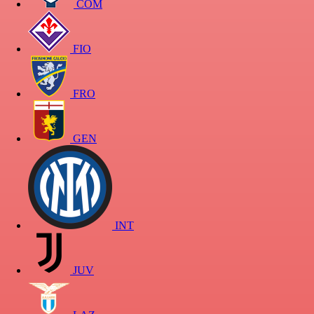
COM
FIO
FRO
GEN
INT
JUV