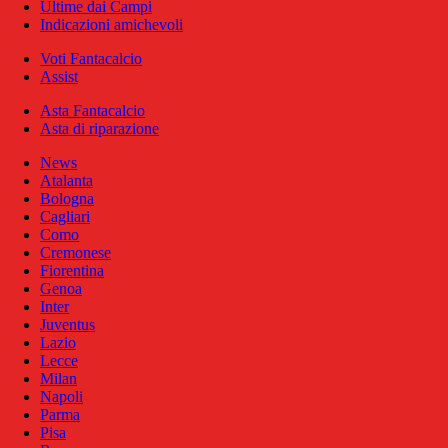
Ultime dai Campi
Indicazioni amichevoli
Voti Fantacalcio
Assist
Asta Fantacalcio
Asta di riparazione
News
Atalanta
Bologna
Cagliari
Como
Cremonese
Fiorentina
Genoa
Inter
Juventus
Lazio
Lecce
Milan
Napoli
Parma
Pisa