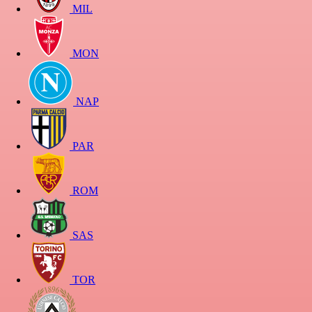
MIL
MON
NAP
PAR
ROM
SAS
TOR