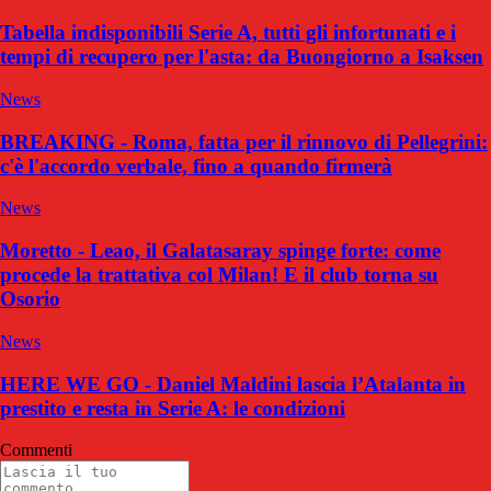
Tabella indisponibili Serie A, tutti gli infortunati e i
tempi di recupero per l'asta: da Buongiorno a Isaksen
News
BREAKING - Roma, fatta per il rinnovo di Pellegrini:
c'è l'accordo verbale, fino a quando firmerà
News
Moretto - Leao, il Galatasaray spinge forte: come
procede la trattativa col Milan! E il club torna su
Osorio
News
HERE WE GO - Daniel Maldini lascia l’Atalanta in
prestito e resta in Serie A: le condizioni
Commenti