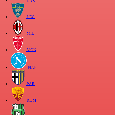
LAZ
LEC
MIL
MON
NAP
PAR
ROM