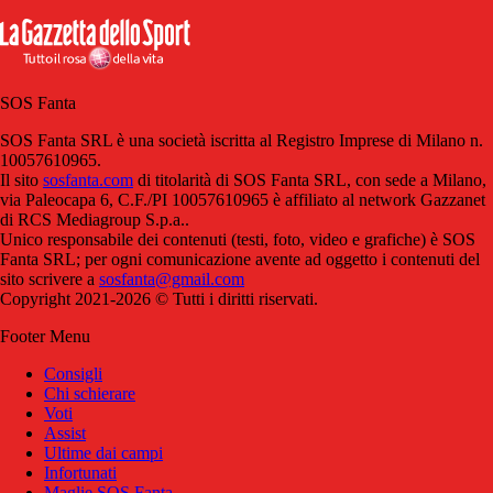
SOS Fanta
SOS Fanta SRL è una società iscritta al Registro Imprese di Milano n.
10057610965.
Il sito
sosfanta.com
di titolarità di SOS Fanta SRL, con sede a Milano,
via Paleocapa 6, C.F./PI 10057610965 è affiliato al network Gazzanet
di RCS Mediagroup S.p.a..
Unico responsabile dei contenuti (testi, foto, video e grafiche) è SOS
Fanta SRL; per ogni comunicazione avente ad oggetto i contenuti del
sito scrivere a
sosfanta@gmail.com
Copyright 2021-2026 © Tutti i diritti riservati.
Footer Menu
Consigli
Chi schierare
Voti
Assist
Ultime dai campi
Infortunati
Maglie SOS Fanta