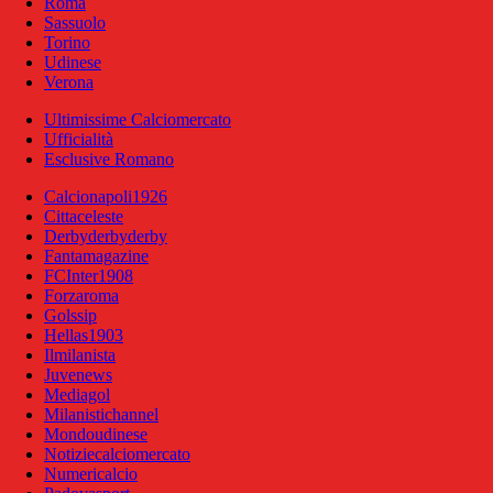
Roma
Sassuolo
Torino
Udinese
Verona
Ultimissime Calciomercato
Ufficialità
Esclusive Romano
Calcionapoli1926
Cittaceleste
Derbyderbyderby
Fantamagazine
FCInter1908
Forzaroma
Golssip
Hellas1903
Ilmilanista
Juvenews
Mediagol
Milanistichannel
Mondoudinese
Notiziecalciomercato
Numericalcio