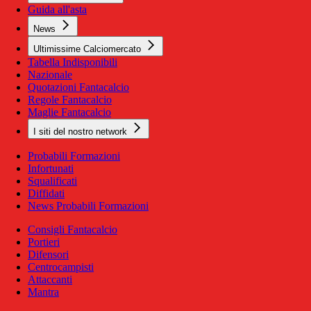
Guida all'asta
News
Ultimissime Calciomercato
Tabella Indisponibili
Nazionale
Quotazioni Fantacalcio
Regole Fantacalcio
Maglie Fantacalcio
I siti del nostro network
Probabili Formazioni
Infortunati
Squalificati
Diffidati
News Probabili Formazioni
Consigli Fantacalcio
Portieri
Difensori
Centrocampisti
Attaccanti
Mantra