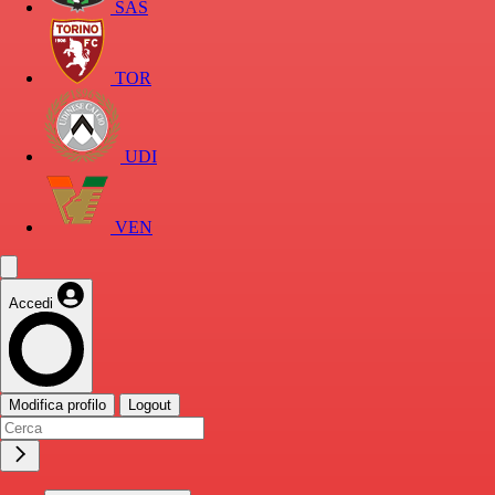
SAS
TOR
UDI
VEN
Accedi
Modifica profilo
Logout