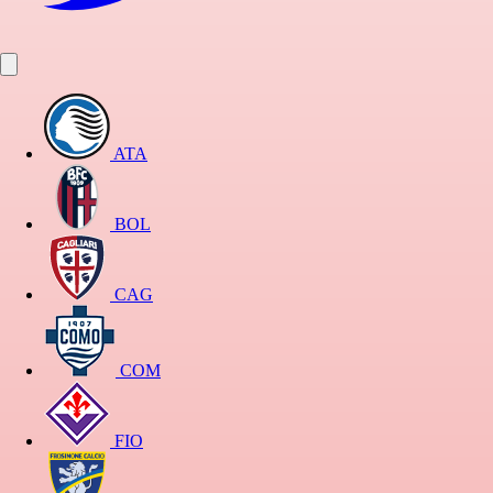
ATA
BOL
CAG
COM
FIO