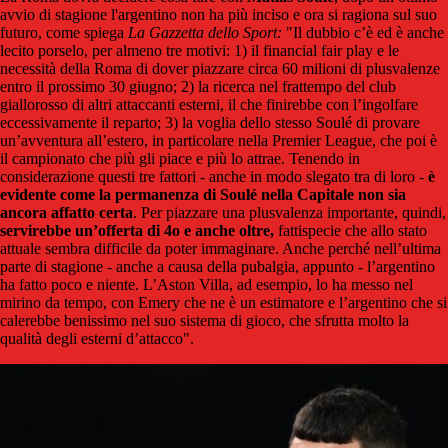
avvio di stagione l'argentino non ha più inciso e ora si ragiona sul suo
futuro, come spiega
La Gazzetta dello Sport:
"Il dubbio c’è ed è anche
lecito porselo, per almeno tre motivi: 1) il financial fair play e le
necessità della Roma di dover piazzare circa 60 milioni di plusvalenze
entro il prossimo 30 giugno; 2) la ricerca nel frattempo del club
giallorosso di altri attaccanti esterni, il che finirebbe con l’ingolfare
eccessivamente il reparto; 3) la voglia dello stesso Soulé di provare
un’avventura all’estero, in particolare nella Premier League, che poi è
il campionato che più gli piace e più lo attrae. Tenendo in
considerazione questi tre fattori - anche in modo slegato tra di loro -
è
evidente come la permanenza di Soulé nella Capitale non sia
ancora affatto certa
. Per piazzare una plusvalenza importante, quindi,
servirebbe un’offerta di 4o e anche oltre,
fattispecie che allo stato
attuale sembra difficile da poter immaginare. Anche perché nell’ultima
parte di stagione - anche a causa della pubalgia, appunto - l’argentino
ha fatto poco e niente. L’Aston Villa, ad esempio, lo ha messo nel
mirino da tempo, con Emery che ne è un estimatore e l’argentino che si
calerebbe benissimo nel suo sistema di gioco, che sfrutta molto la
qualità degli esterni d’attacco".