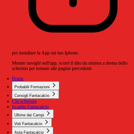
per installare la App sul tuo Iphone.
Mentre navighi nell'app, scorri il dito da sinistra a destra dello
schermo per tornare alle pagine precedenti
Home
Probabili Formazioni
Consigli Fantacalcio
Chi schierare
Scambi Fantacalcio
Ultime dai Campi
Voti Fantacalcio
Asta Fantacalcio