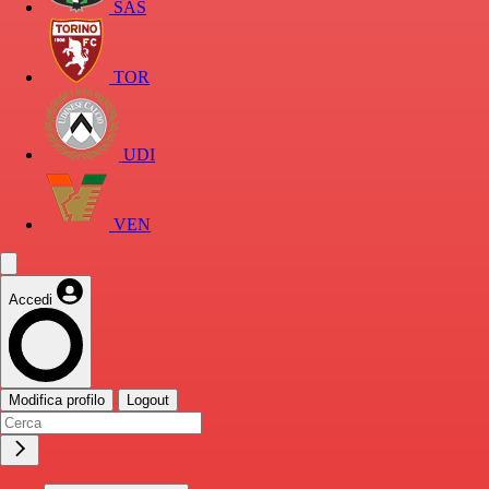
SAS
TOR
UDI
VEN
Accedi
Modifica profilo
Logout