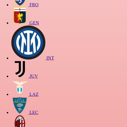
FRO
GEN
INT
JUV
LAZ
LEC