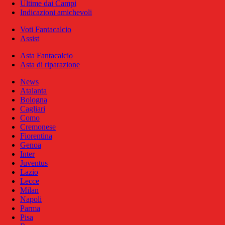
Ultime dai Campi
Indicazioni amichevoli
Voti Fantacalcio
Assist
Asta Fantacalcio
Asta di riparazione
News
Atalanta
Bologna
Cagliari
Como
Cremonese
Fiorentina
Genoa
Inter
Juventus
Lazio
Lecce
Milan
Napoli
Parma
Pisa