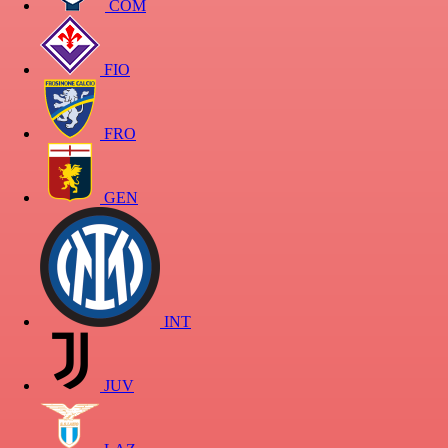
COM
FIO
FRO
GEN
INT
JUV