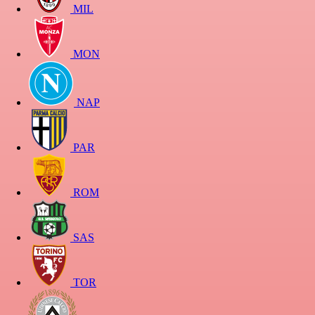
MIL
MON
NAP
PAR
ROM
SAS
TOR