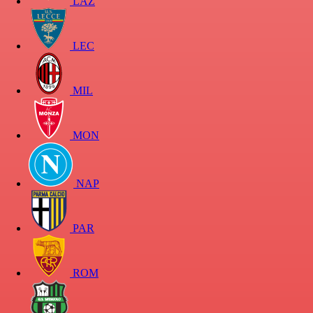
LAZ
LEC
MIL
MON
NAP
PAR
ROM