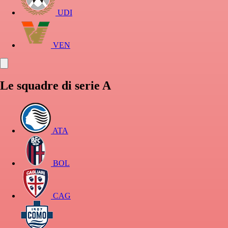
UDI
VEN
Le squadre di serie A
ATA
BOL
CAG