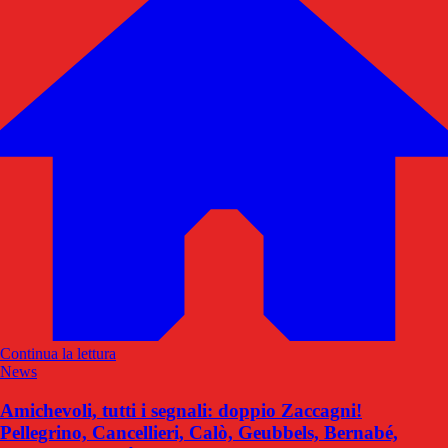
Continua la lettura
News
Amichevoli, tutti i segnali: doppio Zaccagni!
Pellegrino, Cancellieri, Calò, Geubbels, Bernabé,