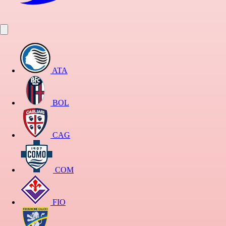
ATA
BOL
CAG
COM
FIO