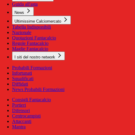
Guida all'asta
News
Ultimissime Calciomercato
Tabella Indisponibili
Nazionale
Quotazioni Fantacalcio
Regole Fantacalcio
Maglie Fantacalcio
I siti del nostro network
Probabili Formazioni
Infortunati
Squalificati
Diffidati
News Probabili Formazioni
Consigli Fantacalcio
Portieri
Difensori
Centrocampisti
Attaccanti
Mantra