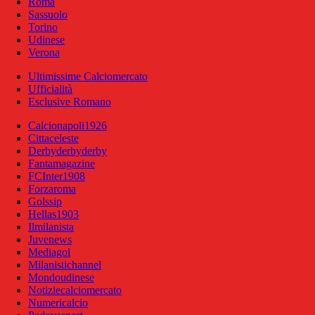
Roma
Sassuolo
Torino
Udinese
Verona
Ultimissime Calciomercato
Ufficialità
Esclusive Romano
Calcionapoli1926
Cittaceleste
Derbyderbyderby
Fantamagazine
FCInter1908
Forzaroma
Golssip
Hellas1903
Ilmilanista
Juvenews
Mediagol
Milanistichannel
Mondoudinese
Notiziecalciomercato
Numericalcio