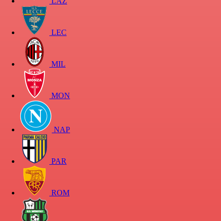
LAZ
LEC
MIL
MON
NAP
PAR
ROM