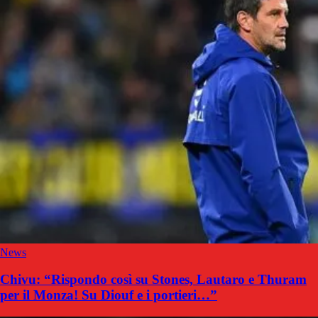
News
Chivu: “Rispondo così su Stones, Lautaro e Thuram
per il Monza! Su Diouf e i portieri…”