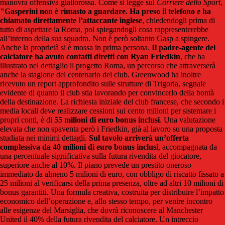
manovra offensiva giallorossa. Come si legge sul
Corriere dello Sport
,
"Gasperini
non è rimasto a guardare. Ha preso il telefono e ha
chiamato direttamente l’attaccante inglese
, chiedendogli prima di
tutto di aspettare la Roma, poi spiegandogli cosa rappresenterebbe
all’interno della sua squadra.
Non è però soltanto Gasp a spingere.
Anche la proprietà si è mossa in prima persona.
Il padre-agente del
calciatore ha avuto contatti diretti con Ryan Friedkin
, che ha
illustrato nel dettaglio il progetto Roma, un percorso che attraverserà
anche la stagione del centenario del club. Greenwood ha inoltre
ricevuto un report approfondito sulle strutture di Trigoria, segnale
evidente di quanto il club stia lavorando per convincerlo della bontà
della destinazione.
La richiesta iniziale del club francese, che secondo i
media locali deve realizzare cessioni sui cento milioni per sistemare i
propri conti, è di
55 milioni di euro bonus inclusi
. Una valutazione
elevata che non spaventa però i Friedkin, già al lavoro su una proposta
studiata nei minimi dettagli.
Sul tavolo arriverà un’offerta
complessiva da 40 milioni di euro bonus inclusi
, accompagnata da
una percentuale significativa sulla futura rivendita del giocatore,
superiore anche al 10%. Il piano prevede un prestito oneroso
immediato da almeno 5 milioni di euro, con obbligo di riscatto fissato a
25 milioni al verificarsi della prima presenza, oltre ad altri 10 milioni di
bonus garantiti. Una formula creativa, costruita per distribuire l’impatto
economico dell’operazione e, allo stesso tempo, per venire incontro
alle esigenze del Marsiglia, che dovrà riconoscere al Manchester
United il 40% della futura rivendita del calciatore. Un intreccio