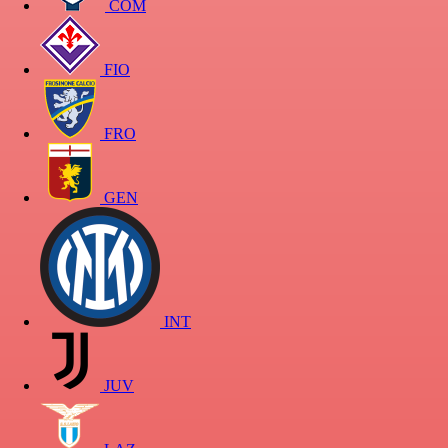
COM
FIO
FRO
GEN
INT
JUV