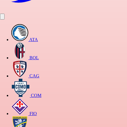
ATA
BOL
CAG
COM
FIO