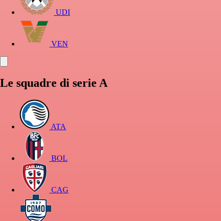
UDI
VEN
Le squadre di serie A
ATA
BOL
CAG