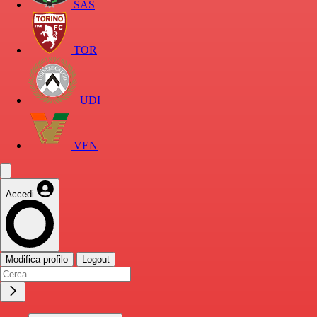
SAS
TOR
UDI
VEN
Accedi
Modifica profilo
Logout