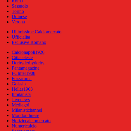
Roma
Sassuolo
Torino
Udinese
Verona
Ultimissime Calciomercato
Ufficialità
Esclusive Romano
Calcionapoli1926
Cittaceleste
Derbyderbyderby
Fantamagazine
FCInter1908
Forzaroma
Golssip
Hellas1903
Ilmilanista
Juvenews
Mediagol
Milanistichannel
Mondoudinese
Notiziecalciomercato
Numericalcio