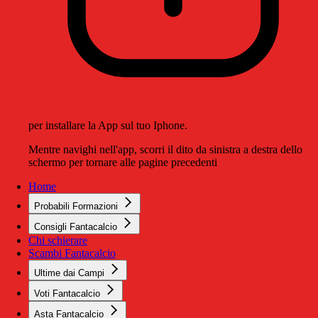
per installare la App sul tuo Iphone.
Mentre navighi nell'app, scorri il dito da sinistra a destra dello
schermo per tornare alle pagine precedenti
Home
Probabili Formazioni
Consigli Fantacalcio
Chi schierare
Scambi Fantacalcio
Ultime dai Campi
Voti Fantacalcio
Asta Fantacalcio