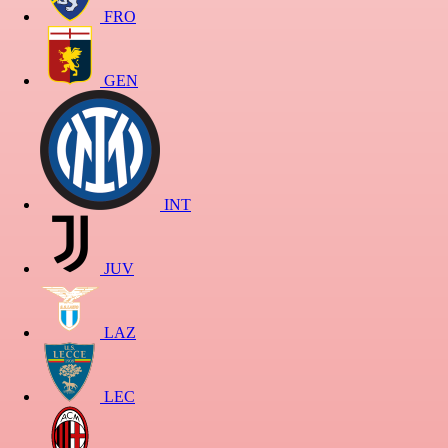
FRO
GEN
INT
JUV
LAZ
LEC