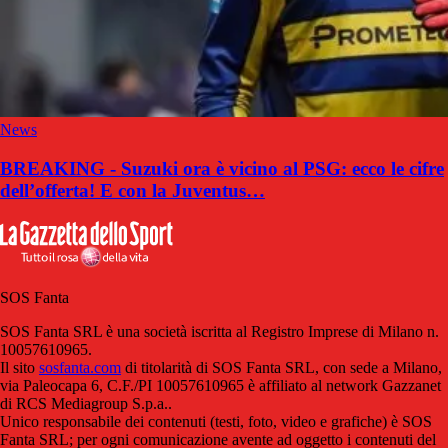
News
BREAKING - Suzuki ora è vicino al PSG: ecco le cifre
dell’offerta! E con la Juventus…
SOS Fanta
SOS Fanta SRL è una società iscritta al Registro Imprese di Milano n.
10057610965.
Il sito
sosfanta.com
di titolarità di SOS Fanta SRL, con sede a Milano,
via Paleocapa 6, C.F./PI 10057610965 è affiliato al network Gazzanet
di RCS Mediagroup S.p.a..
Unico responsabile dei contenuti (testi, foto, video e grafiche) è SOS
Fanta SRL; per ogni comunicazione avente ad oggetto i contenuti del