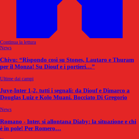
Continua la lettura
News
Chivu: “Rispondo così su Stones, Lautaro e Thuram
per il Monza! Su Diouf e i portieri…”
Ultime dai campi
Juve-Inter 1-2, tutti i segnali: da Diouf e Dimarco a
Douglas Luiz e Kolo Muani. Bocciato Di Gregorio
News
Romano - Inter, si allontana Diaby: la situazione e chi
è in pole! Per Romero…