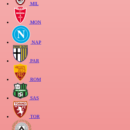
MIL
MON
NAP
PAR
ROM
SAS
TOR