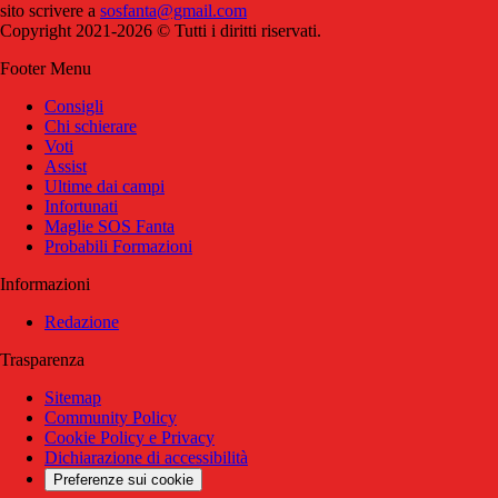
sito scrivere a
sosfanta@gmail.com
Copyright 2021-2026 © Tutti i diritti riservati.
Footer Menu
Consigli
Chi schierare
Voti
Assist
Ultime dai campi
Infortunati
Maglie SOS Fanta
Probabili Formazioni
Informazioni
Redazione
Trasparenza
Sitemap
Community Policy
Cookie Policy e Privacy
Dichiarazione di accessibilità
Preferenze sui cookie