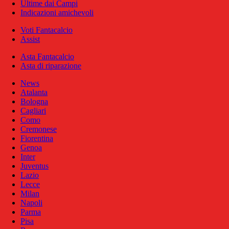
Ultime dai Campi
Indicazioni amichevoli
Voti Fantacalcio
Assist
Asta Fantacalcio
Asta di riparazione
News
Atalanta
Bologna
Cagliari
Como
Cremonese
Fiorentina
Genoa
Inter
Juventus
Lazio
Lecce
Milan
Napoli
Parma
Pisa