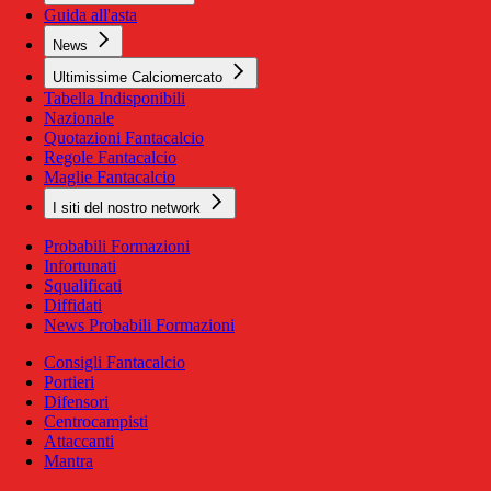
Guida all'asta
News
Ultimissime Calciomercato
Tabella Indisponibili
Nazionale
Quotazioni Fantacalcio
Regole Fantacalcio
Maglie Fantacalcio
I siti del nostro network
Probabili Formazioni
Infortunati
Squalificati
Diffidati
News Probabili Formazioni
Consigli Fantacalcio
Portieri
Difensori
Centrocampisti
Attaccanti
Mantra