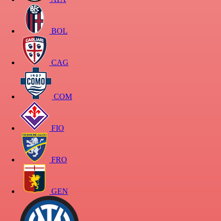
BOL
CAG
COM
FIO
FRO
GEN