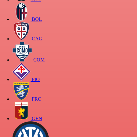
BOL
CAG
COM
FIO
FRO
GEN