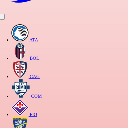
ATA
BOL
CAG
COM
FIO