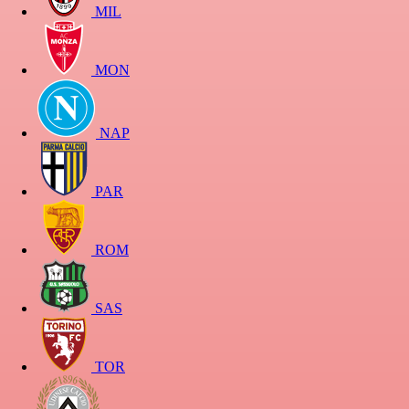
MIL
MON
NAP
PAR
ROM
SAS
TOR