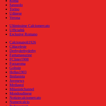
Roma
Sassuolo
Torino
Udinese
Verona
Ultimissime Calciomercato
Ufficialità
Esclusive Romano
Calcionapoli1926
Cittaceleste
Derbyderbyderby
Fantamagazine
FCInter1908
Forzaroma
Golssip
Hellas1903
Ilmilanista
Juvenews
Mediagol
Milanistichannel
Mondoudinese
Notiziecalciomercato
Numericalcio