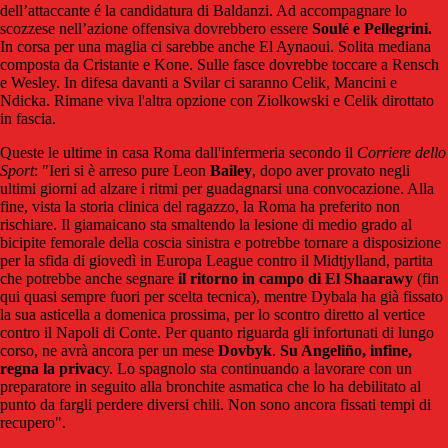
dell’attaccante é la candidatura di Baldanzi. Ad accompagnare lo
scozzese nell’azione offensiva dovrebbero essere
Soulé e Pellegrini.
In corsa per una maglia ci sarebbe anche El Aynaoui. Solita mediana
composta da Cristante e Kone. Sulle fasce dovrebbe toccare a Rensch
e Wesley. In difesa davanti a Svilar ci saranno Celik, Mancini e
Ndicka. Rimane viva l'altra opzione con Ziolkowski e Celik dirottato
in fascia.
Queste le ultime in casa Roma dall'infermeria secondo il
Corriere dello
Sport
: "Ieri si è arreso pure Leon
Bailey
, dopo aver provato negli
ultimi giorni ad alzare i ritmi per guadagnarsi una convocazione. Alla
fine, vista la storia clinica del ragazzo, la Roma ha preferito non
rischiare. Il giamaicano sta smaltendo la lesione di medio grado al
bicipite femorale della coscia sinistra e potrebbe tornare a disposizione
per la sfida di giovedì in Europa League contro il Midtjylland, partita
che potrebbe anche segnare
il ritorno in campo di El Shaarawy
(fin
qui quasi sempre fuori per scelta tecnica), mentre Dybala ha già fissato
la sua asticella a domenica prossima, per lo scontro diretto al vertice
contro il Napoli di Conte. Per quanto riguarda gli infortunati di lungo
corso, ne avrà ancora per un mese
Dovbyk
.
Su Angeliño, infine,
regna la privac
y. Lo spagnolo sta continuando a lavorare con un
preparatore in seguito alla bronchite asmatica che lo ha debilitato al
punto da fargli perdere diversi chili. Non sono ancora fissati tempi di
recupero".