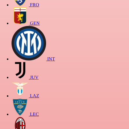
FRO
GEN
INT
JUV
LAZ
LEC