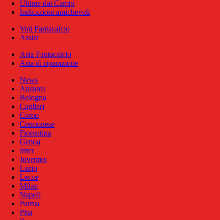
Ultime dai Campi
Indicazioni amichevoli
Voti Fantacalcio
Assist
Asta Fantacalcio
Asta di riparazione
News
Atalanta
Bologna
Cagliari
Como
Cremonese
Fiorentina
Genoa
Inter
Juventus
Lazio
Lecce
Milan
Napoli
Parma
Pisa