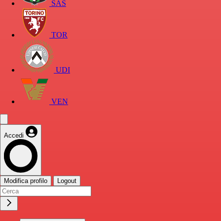
SAS
TOR
UDI
VEN
Accedi
Modifica profilo
Logout