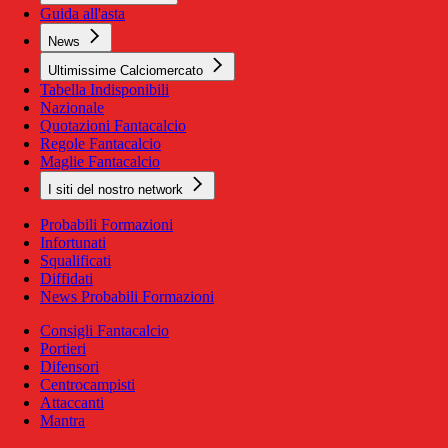
Guida all'asta
News
Ultimissime Calciomercato
Tabella Indisponibili
Nazionale
Quotazioni Fantacalcio
Regole Fantacalcio
Maglie Fantacalcio
I siti del nostro network
Probabili Formazioni
Infortunati
Squalificati
Diffidati
News Probabili Formazioni
Consigli Fantacalcio
Portieri
Difensori
Centrocampisti
Attaccanti
Mantra