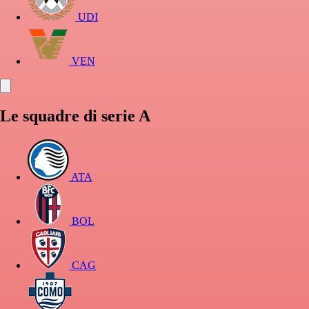
UDI
VEN
Le squadre di serie A
ATA
BOL
CAG