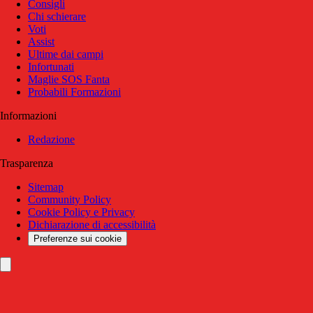
Consigli
Chi schierare
Voti
Assist
Ultime dai campi
Infortunati
Maglie SOS Fanta
Probabili Formazioni
Informazioni
Redazione
Trasparenza
Sitemap
Community Policy
Cookie Policy e Privacy
Dichiarazione di accessibilità
Preferenze sui cookie