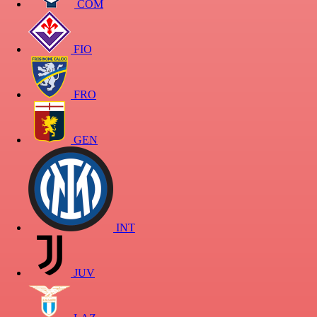
COM
FIO
FRO
GEN
INT
JUV