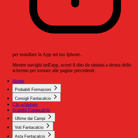
per installare la App sul tuo Iphone.
Mentre navighi nell'app, scorri il dito da sinistra a destra dello
schermo per tornare alle pagine precedenti
Home
Probabili Formazioni
Consigli Fantacalcio
Chi schierare
Scambi Fantacalcio
Ultime dai Campi
Voti Fantacalcio
Asta Fantacalcio