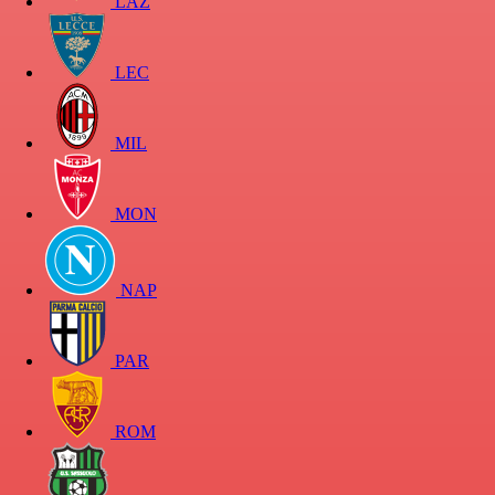
LAZ
LEC
MIL
MON
NAP
PAR
ROM