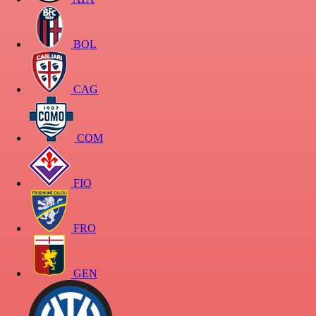
BOL
CAG
COM
FIO
FRO
GEN