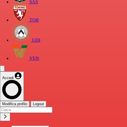
SAS
TOR
UDI
VEN
Accedi
Modifica profilo
Logout