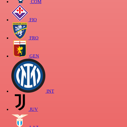
COM
FIO
FRO
GEN
INT
JUV