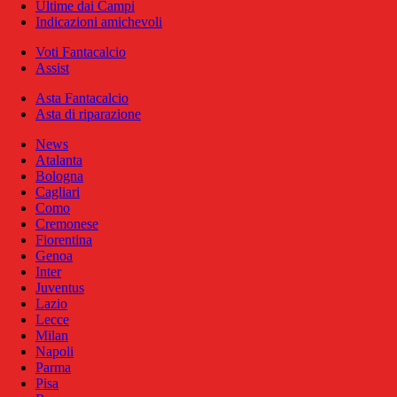
Ultime dai Campi
Indicazioni amichevoli
Voti Fantacalcio
Assist
Asta Fantacalcio
Asta di riparazione
News
Atalanta
Bologna
Cagliari
Como
Cremonese
Fiorentina
Genoa
Inter
Juventus
Lazio
Lecce
Milan
Napoli
Parma
Pisa