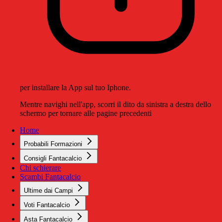
per installare la App sul tuo Iphone.
Mentre navighi nell'app, scorri il dito da sinistra a destra dello
schermo per tornare alle pagine precedenti
Home
Probabili Formazioni
Consigli Fantacalcio
Chi schierare
Scambi Fantacalcio
Ultime dai Campi
Voti Fantacalcio
Asta Fantacalcio