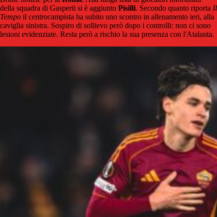
della squadra di Gasperii si è aggiunto
Pisilli
. Secondo quanto riporta
Il
Tempo
il centrocampista ha subito uno scontro in allenamento ieri, alla
caviglia sinistra. Sospiro di sollievo però dopo i controlli: non ci sono
lesioni evidenziate. Resta però a rischio la sua presenza con l'Atalanta.