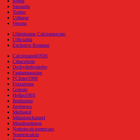
Roma
Sassuolo
Torino
Udinese
Verona
Ultimissime Calciomercato
Ufficialità
Esclusive Romano
Calcionapoli1926
Cittaceleste
Derbyderbyderby
Fantamagazine
FCInter1908
Forzaroma
Golssip
Hellas1903
Ilmilanista
Juvenews
Mediagol
Milanistichannel
Mondoudinese
Notiziecalciomercato
Numericalcio