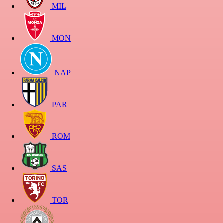
MIL
MON
NAP
PAR
ROM
SAS
TOR