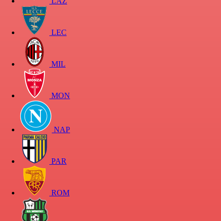
LAZ
LEC
MIL
MON
NAP
PAR
ROM