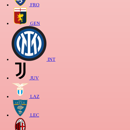
FRO
GEN
INT
JUV
LAZ
LEC