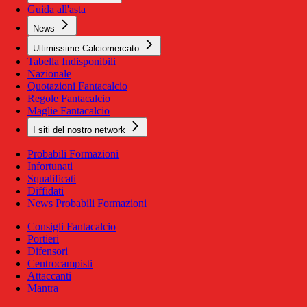
Guida all'asta
News
Ultimissime Calciomercato
Tabella Indisponibili
Nazionale
Quotazioni Fantacalcio
Regole Fantacalcio
Maglie Fantacalcio
I siti del nostro network
Probabili Formazioni
Infortunati
Squalificati
Diffidati
News Probabili Formazioni
Consigli Fantacalcio
Portieri
Difensori
Centrocampisti
Attaccanti
Mantra