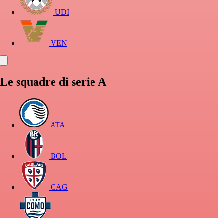
UDI
VEN
Le squadre di serie A
ATA
BOL
CAG