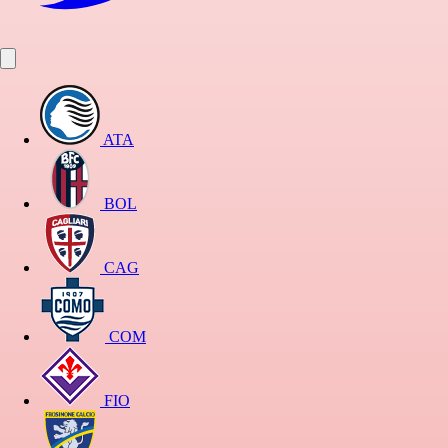
ATA
BOL
CAG
COM
FIO