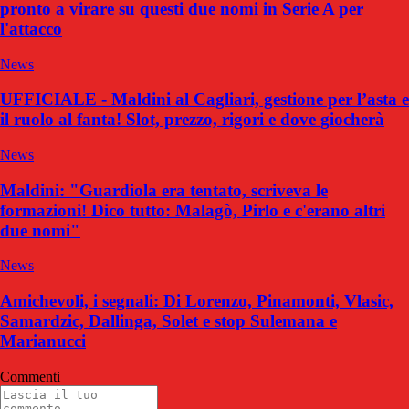
pronto a virare su questi due nomi in Serie A per
l'attacco
News
UFFICIALE - Maldini al Cagliari, gestione per l’asta e
il ruolo al fanta! Slot, prezzo, rigori e dove giocherà
News
Maldini: "Guardiola era tentato, scriveva le
formazioni! Dico tutto: Malagò, Pirlo e c'erano altri
due nomi"
News
Amichevoli, i segnali: Di Lorenzo, Pinamonti, Vlasic,
Samardzic, Dallinga, Solet e stop Sulemana e
Marianucci
Commenti