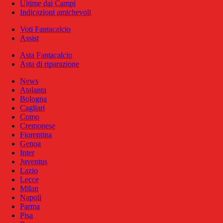
Ultime dai Campi
Indicazioni amichevoli
Voti Fantacalcio
Assist
Asta Fantacalcio
Asta di riparazione
News
Atalanta
Bologna
Cagliari
Como
Cremonese
Fiorentina
Genoa
Inter
Juventus
Lazio
Lecce
Milan
Napoli
Parma
Pisa