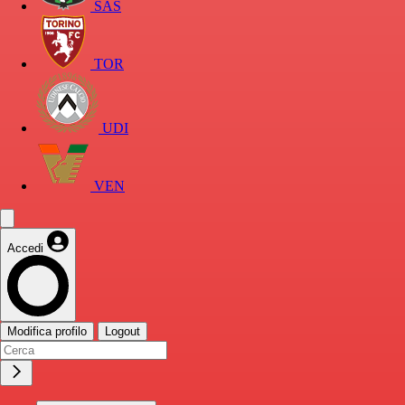
SAS
TOR
UDI
VEN
Accedi
Modifica profilo
Logout