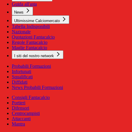
Guida all'asta
News
Ultimissime Calciomercato
Tabella Indisponibili
Nazionale
Quotazioni Fantacalcio
Regole Fantacalcio
Maglie Fantacalcio
I siti del nostro network
Probabili Formazioni
Infortunati
Squalificati
Diffidati
News Probabili Formazioni
Consigli Fantacalcio
Portieri
Difensori
Centrocampisti
Attaccanti
Mantra