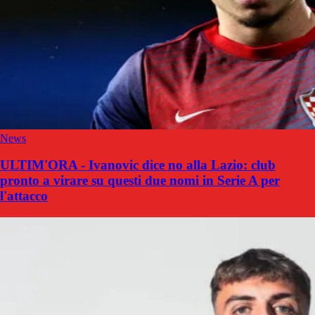
News
ULTIM'ORA - Ivanovic dice no alla Lazio: club
pronto a virare su questi due nomi in Serie A per
l'attacco