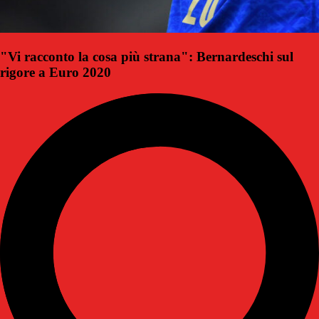
"Vi racconto la cosa più strana": Bernardeschi sul
rigore a Euro 2020