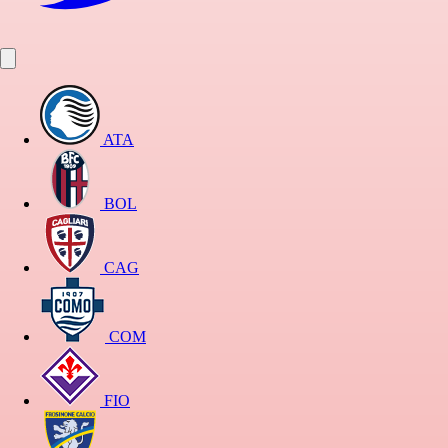
ATA
BOL
CAG
COM
FIO