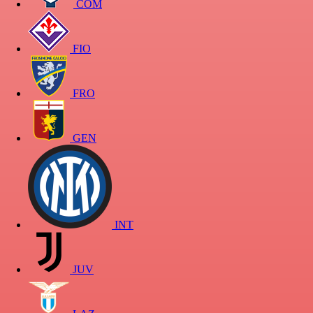
COM
FIO
FRO
GEN
INT
JUV