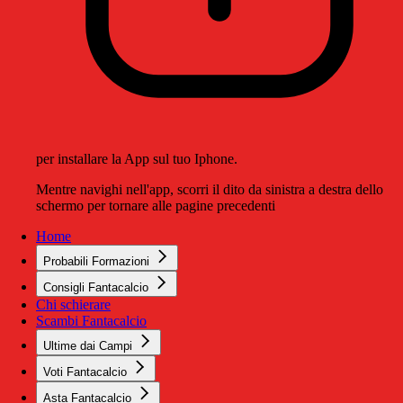
per installare la App sul tuo Iphone.
Mentre navighi nell'app, scorri il dito da sinistra a destra dello
schermo per tornare alle pagine precedenti
Home
Probabili Formazioni
Consigli Fantacalcio
Chi schierare
Scambi Fantacalcio
Ultime dai Campi
Voti Fantacalcio
Asta Fantacalcio