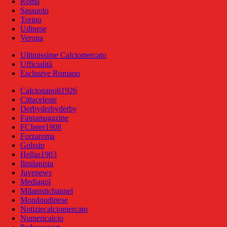
Roma
Sassuolo
Torino
Udinese
Verona
Ultimissime Calciomercato
Ufficialità
Esclusive Romano
Calcionapoli1926
Cittaceleste
Derbyderbyderby
Fantamagazine
FCInter1908
Forzaroma
Golssip
Hellas1903
Ilmilanista
Juvenews
Mediagol
Milanistichannel
Mondoudinese
Notiziecalciomercato
Numericalcio