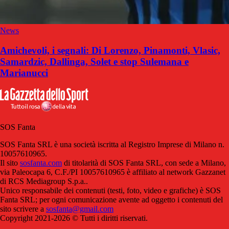
News
Amichevoli, i segnali: Di Lorenzo, Pinamonti, Vlasic,
Samardzic, Dallinga, Solet e stop Sulemana e
Marianucci
SOS Fanta
SOS Fanta SRL è una società iscritta al Registro Imprese di Milano n.
10057610965.
Il sito
sosfanta.com
di titolarità di SOS Fanta SRL, con sede a Milano,
via Paleocapa 6, C.F./PI 10057610965 è affiliato al network Gazzanet
di RCS Mediagroup S.p.a..
Unico responsabile dei contenuti (testi, foto, video e grafiche) è SOS
Fanta SRL; per ogni comunicazione avente ad oggetto i contenuti del
sito scrivere a
sosfanta@gmail.com
Copyright 2021-2026 © Tutti i diritti riservati.