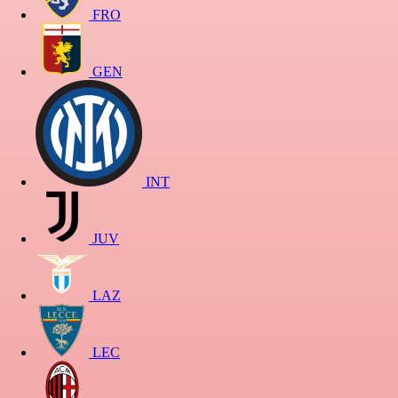
FRO
GEN
INT
JUV
LAZ
LEC