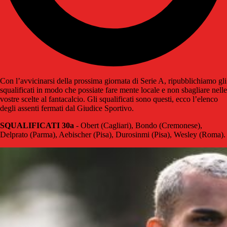
Con l’avvicinarsi della prossima giornata di Serie A, ripubblichiamo gli
squalificati in modo che possiate fare mente locale e non sbagliare nelle
vostre scelte al fantacalcio. Gli squalificati sono questi, ecco l’elenco
degli assenti fermati dal Giudice Sportivo.
SQUALIFICATI 30a
- Obert (Cagliari), Bondo (Cremonese),
Delprato (Parma), Aebischer (Pisa), Durosinmi (Pisa), Wesley (Roma).