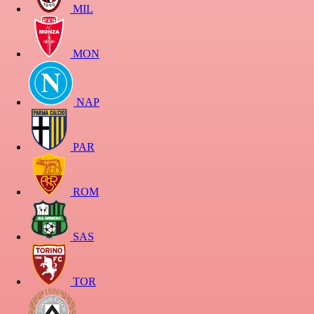
MIL
MON
NAP
PAR
ROM
SAS
TOR