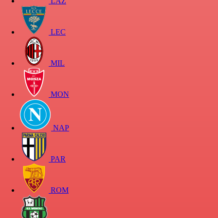
LAZ
LEC
MIL
MON
NAP
PAR
ROM