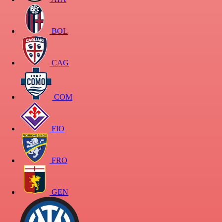
BOL
CAG
COM
FIO
FRO
GEN