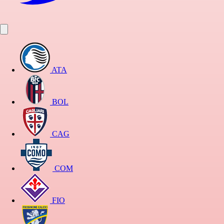
ATA
BOL
CAG
COM
FIO