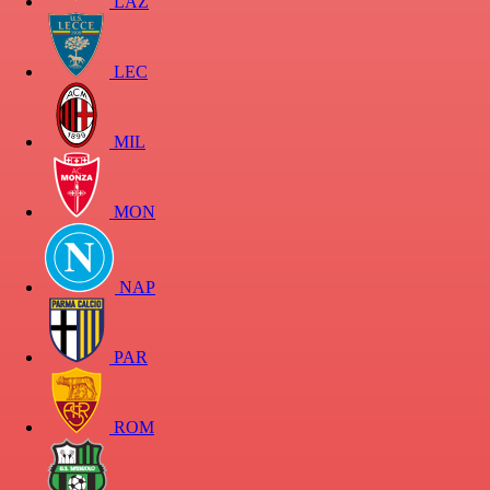
LAZ
LEC
MIL
MON
NAP
PAR
ROM