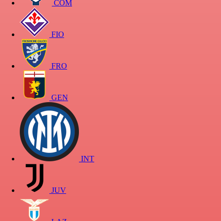
COM
FIO
FRO
GEN
INT
JUV