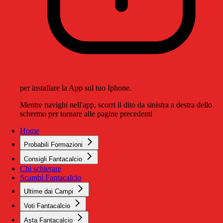
per installare la App sul tuo Iphone.
Mentre navighi nell'app, scorri il dito da sinistra a destra dello
schermo per tornare alle pagine precedenti
Home
Probabili Formazioni
Consigli Fantacalcio
Chi schierare
Scambi Fantacalcio
Ultime dai Campi
Voti Fantacalcio
Asta Fantacalcio