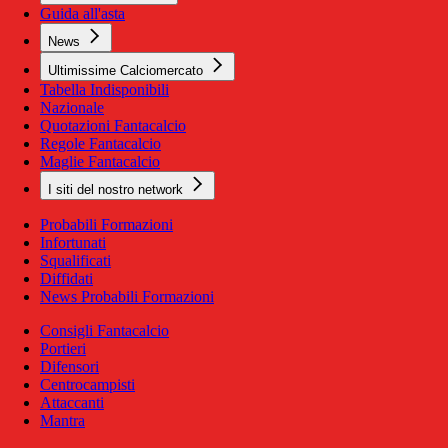
Guida all'asta
News
Ultimissime Calciomercato
Tabella Indisponibili
Nazionale
Quotazioni Fantacalcio
Regole Fantacalcio
Maglie Fantacalcio
I siti del nostro network
Probabili Formazioni
Infortunati
Squalificati
Diffidati
News Probabili Formazioni
Consigli Fantacalcio
Portieri
Difensori
Centrocampisti
Attaccanti
Mantra