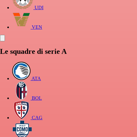
UDI
VEN
Le squadre di serie A
ATA
BOL
CAG