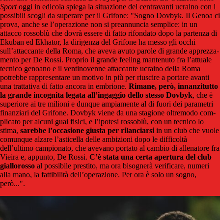
Sport
oggi in edicola spiega la situazione del centravanti ucraino con i
possibili scogli da superare per il Grifone: "Sogno Dov­byk. Il Genoa ci
prova, anche se l’ope­ra­zione non si pre­an­nuncia sem­plice: in un
attacco ros­soblù che dovrà essere di fatto rifon­dato dopo la par­tenza di
Eku­ban ed Ekha­tor, la diri­genza del Gri­fone ha messo gli occhi
sull’attac­cante della Roma, che aveva avuto parole di grande apprez­za­
mento per De Rossi. Pro­prio il grande fee­ling man­te­nuto fra l’attuale
tec­nico genoano e il ven­ti­no­venne attac­cante ucraino della Roma
potrebbe rap­pre­sen­tare un motivo in più per riu­scire a por­tare avanti
una trat­ta­tiva di fatto ancora in embrione.
Rimane, però, innan­zi­tutto
la grande inco­gnita legata all’ingag­gio dello stesso Dov­byk
, che è
supe­riore ai tre milioni e dun­que ampia­mente al di fuori dei para­me­tri
finan­ziari del Gri­fone. Dov­byk viene da una sta­gione oltre­modo com­
pli­cato per alcuni guai fisici, e l’ipo­tesi ros­soblù, con un tec­nico lo
stima,
sarebbe l’occa­sione giu­sta per rilan­ciarsi
in un club che vuole
comun­que alzare l’asti­cella delle ambi­zioni dopo le dif­fi­coltà
dell’ultimo cam­pio­nato, che ave­vano por­tato al cam­bio di alle­na­tore fra
Vieira e, appunto, De Rossi.
C’è stata una certa aper­tura del club
gial­lo­rosso
al pos­si­bile pre­stito, ma ora biso­gnerà veri­fi­care, numeri
alla mano, la fat­ti­bi­lità dell’ope­ra­zione. Per ora è solo un sogno,
però...".