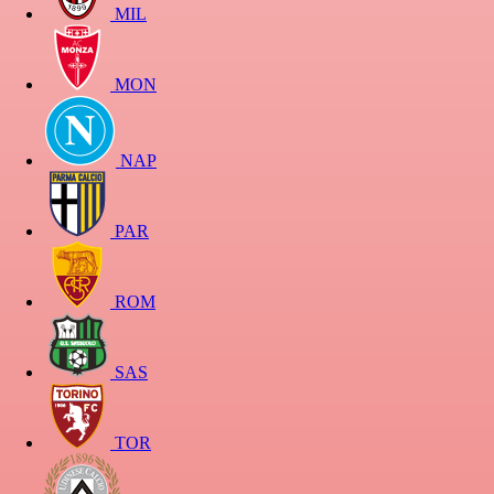
MIL
MON
NAP
PAR
ROM
SAS
TOR