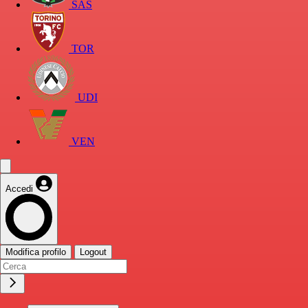
SAS
TOR
UDI
VEN
Accedi
Modifica profilo
Logout