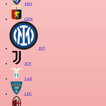
FRO
GEN
INT
JUV
LAZ
LEC