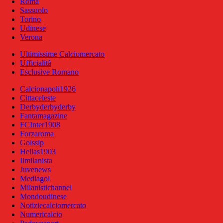
Roma
Sassuolo
Torino
Udinese
Verona
Ultimissime Calciomercato
Ufficialità
Esclusive Romano
Calcionapoli1926
Cittaceleste
Derbyderbyderby
Fantamagazine
FCInter1908
Forzaroma
Golssip
Hellas1903
Ilmilanista
Juvenews
Mediagol
Milanistichannel
Mondoudinese
Notiziecalciomercato
Numericalcio