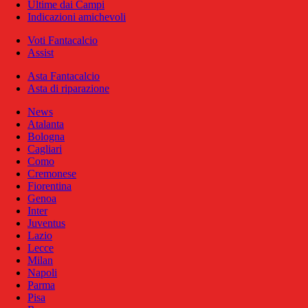
Ultime dai Campi
Indicazioni amichevoli
Voti Fantacalcio
Assist
Asta Fantacalcio
Asta di riparazione
News
Atalanta
Bologna
Cagliari
Como
Cremonese
Fiorentina
Genoa
Inter
Juventus
Lazio
Lecce
Milan
Napoli
Parma
Pisa