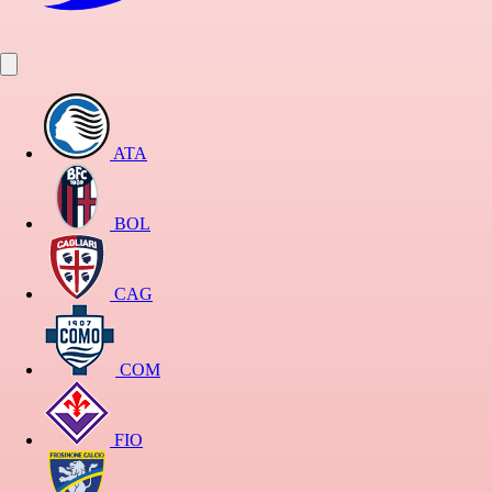
ATA
BOL
CAG
COM
FIO