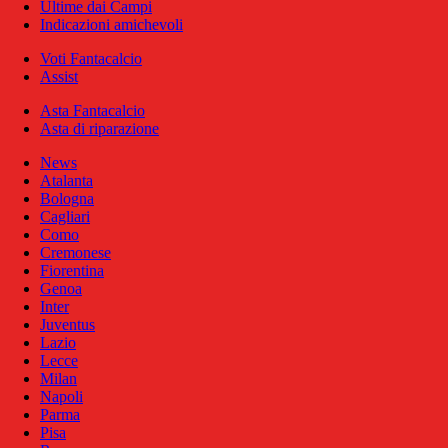
Ultime dai Campi
Indicazioni amichevoli
Voti Fantacalcio
Assist
Asta Fantacalcio
Asta di riparazione
News
Atalanta
Bologna
Cagliari
Como
Cremonese
Fiorentina
Genoa
Inter
Juventus
Lazio
Lecce
Milan
Napoli
Parma
Pisa