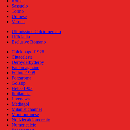
Roma
Sassuolo
Torino
Udinese
Verona
Ultimissime Calciomercato
Ufficialità
Esclusive Romano
Calcionapoli1926
Cittaceleste
Derbyderbyderby
Fantamagazine
FCInter1908
Forzaroma
Golssip
Hellas1903
Ilmilanista
Juvenews
Mediagol
Milanistichannel
Mondoudinese
Notiziecalciomercato
Numericalcio