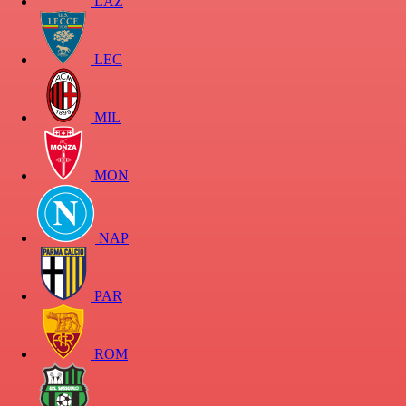
LAZ
LEC
MIL
MON
NAP
PAR
ROM