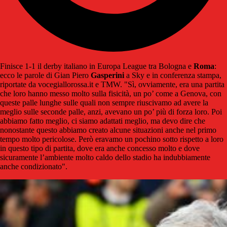
Finisce 1-1 il derby italiano in Europa League tra Bologna e
Roma
:
ecco le parole di Gian Piero
Gasperini
a Sky e in conferenza stampa,
riportate da vocegiallorossa.it e TMW. "Sì, ovviamente, era una partita
che loro hanno messo molto sulla fisicità, un po’ come a Genova, con
queste palle lunghe sulle quali non sempre riuscivamo ad avere la
meglio sulle seconde palle, anzi, avevano un po’ più di forza loro. Poi
abbiamo fatto meglio, ci siamo adattati meglio, ma devo dire che
nonostante questo abbiamo creato alcune situazioni anche nel primo
tempo molto pericolose. Però eravamo un pochino sotto rispetto a loro
in questo tipo di partita, dove era anche concesso molto e dove
sicuramente l’ambiente molto caldo dello stadio ha indubbiamente
anche condizionato".