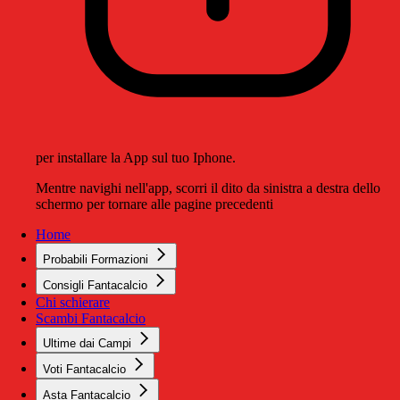
per installare la App sul tuo Iphone.
Mentre navighi nell'app, scorri il dito da sinistra a destra dello
schermo per tornare alle pagine precedenti
Home
Probabili Formazioni
Consigli Fantacalcio
Chi schierare
Scambi Fantacalcio
Ultime dai Campi
Voti Fantacalcio
Asta Fantacalcio