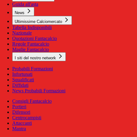
Guida all'asta
News
Ultimissime Calciomercato
Tabella Indisponibili
Nazionale
Quotazioni Fantacalcio
Regole Fantacalcio
Maglie Fantacalcio
I siti del nostro network
Probabili Formazioni
Infortunati
Squalificati
Diffidati
News Probabili Formazioni
Consigli Fantacalcio
Portieri
Difensori
Centrocampisti
Attaccanti
Mantra