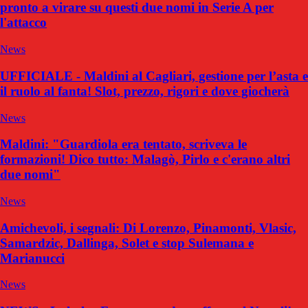
pronto a virare su questi due nomi in Serie A per
l'attacco
News
UFFICIALE - Maldini al Cagliari, gestione per l’asta e
il ruolo al fanta! Slot, prezzo, rigori e dove giocherà
News
Maldini: "Guardiola era tentato, scriveva le
formazioni! Dico tutto: Malagò, Pirlo e c'erano altri
due nomi"
News
Amichevoli, i segnali: Di Lorenzo, Pinamonti, Vlasic,
Samardzic, Dallinga, Solet e stop Sulemana e
Marianucci
News