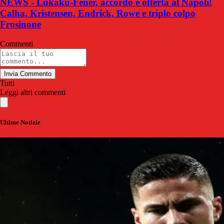
NEWS - Lukaku-Fener, accordo e offerta al Napoli!
Calha, Kristensen, Endrick, Rowe e triplo colpo
Frosinone
Commenti
Invia Commento
Tutti
Leggi altri commenti
Ultime Notizie