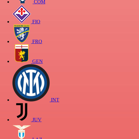
COM
FIO
FRO
GEN
INT
JUV