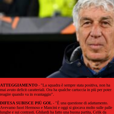
ATTEGGIAMENTO
- "La squadra è sempre stata positiva, non ha
mai avuto deficit caratteriali. Ora ha qualche cartuccia in più per poter
reagire quando va in svantaggio".
DIFESA SUBISCE PIÙ GOL
- "È una questione di adattamento.
Avevamo fuori Hermoso e Mancini e oggi si giocava molto sulle palle
lunghe e sui contrasti. Ghilardi ha fatto una buona partita, Celik da