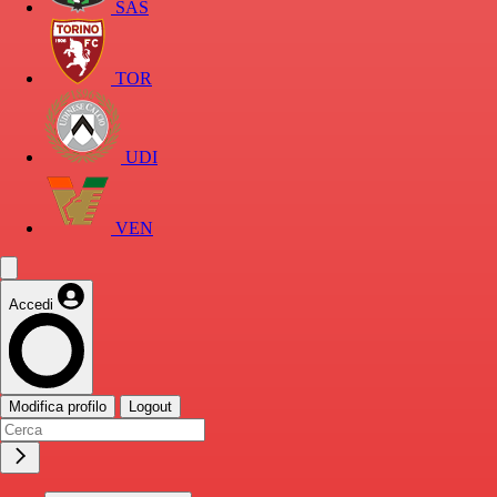
SAS
TOR
UDI
VEN
Accedi
Modifica profilo
Logout