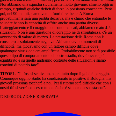
Noi abbiamo una squadra sicuramente molto giovane, almeno oggi in
campo, e quindi qualche deficit di forza lo possiamo concedere. Però
poi, nei 90 minuti, siamo venuti fuori direi bene. A Roma
probabilmente sarà una partita decisiva, ma è chiaro che entrambe le
squadre hanno la capacità di offrire anche una partita diversa.
L'atteggiamento e il coraggio non sono mancati, abbiamo creato 4-5
situazioni. Non è una questione di coraggio né di sfrontatezza, c'è un
avversario di valore di mezzo. La prestazione della Roma non la
considero assolutamente negativa. Abbiamo avuto momenti di
difficoltà, ma giocavamo con un fattore campo difficile dove
qualunque situazione era amplificata. Probabilmente non sarà possibile
questo tipo di comportamento nel nostro stadio, dovrà essere più
equilibrato e su quello andranno costruite delle situazioni e siamo
convinti di poterlo fare".
TIFOSI
- "I tifosi si sentivano, soprattutto dopo il gol del pareggio.
Comunque oggi lo stadio ha condizionato in positivo il Bologna, ma
giovedì prossima toccherà a noi. Per il ritorno sarà difficile che con i
nostri tifosi verrà concesso tutto ciò che è stato concesso stasera".
© RIPRODUZIONE RISERVATA