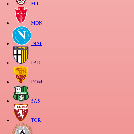
MIL
MON
NAP
PAR
ROM
SAS
TOR