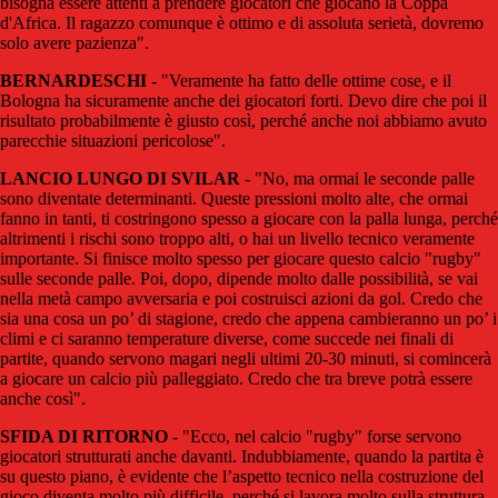
bisogna essere attenti a prendere giocatori che giocano la Coppa
d'Africa. Il ragazzo comunque è ottimo e di assoluta serietà, dovremo
solo avere pazienza".
BERNARDESCHI
- "Veramente ha fatto delle ottime cose, e il
Bologna ha sicuramente anche dei giocatori forti. Devo dire che poi il
risultato probabilmente è giusto così, perché anche noi abbiamo avuto
parecchie situazioni pericolose".
LANCIO LUNGO DI SVILAR
- "No, ma ormai le seconde palle
sono diventate determinanti. Queste pressioni molto alte, che ormai
fanno in tanti, ti costringono spesso a giocare con la palla lunga, perché
altrimenti i rischi sono troppo alti, o hai un livello tecnico veramente
importante. Si finisce molto spesso per giocare questo calcio "rugby"
sulle seconde palle. Poi, dopo, dipende molto dalle possibilità, se vai
nella metà campo avversaria e poi costruisci azioni da gol. Credo che
sia una cosa un po’ di stagione, credo che appena cambieranno un po’ i
climi e ci saranno temperature diverse, come succede nei finali di
partite, quando servono magari negli ultimi 20-30 minuti, si comincerà
a giocare un calcio più palleggiato. Credo che tra breve potrà essere
anche così".
SFIDA DI RITORNO
- "Ecco, nel calcio "rugby" forse servono
giocatori strutturati anche davanti. Indubbiamente, quando la partita è
su questo piano, è evidente che l’aspetto tecnico nella costruzione del
gioco diventa molto più difficile, perché si lavora molto sulla struttura.