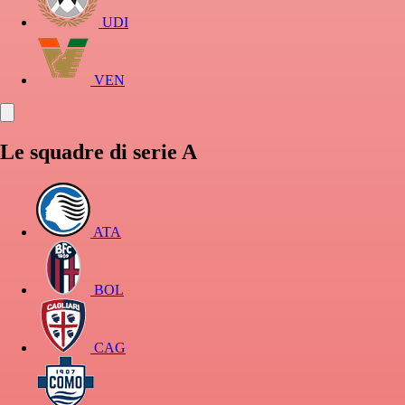
UDI
VEN
Le squadre di serie A
ATA
BOL
CAG