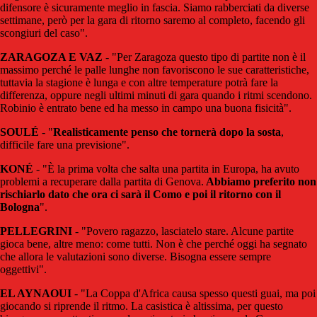
difensore è sicuramente meglio in fascia. Siamo rabberciati da diverse
settimane, però per la gara di ritorno saremo al completo, facendo gli
scongiuri del caso".
ZARAGOZA E VAZ
- "Per Zaragoza questo tipo di partite non è il
massimo perché le palle lunghe non favoriscono le sue caratteristiche,
tuttavia la stagione è lunga e con altre temperature potrà fare la
differenza, oppure negli ultimi minuti di gara quando i ritmi scendono.
Robinio è entrato bene ed ha messo in campo una buona fisicità".
SOULÉ
- "
Realisticamente penso che tornerà dopo la sosta
,
difficile fare una previsione".
KONÉ
- "È la prima volta che salta una partita in Europa, ha avuto
problemi a recuperare dalla partita di Genova.
Abbiamo preferito non
rischiarlo dato che ora ci sarà il Como e poi il ritorno con il
Bologna
".
PELLEGRINI
- "Povero ragazzo, lasciatelo stare. Alcune partite
gioca bene, altre meno: come tutti. Non è che perché oggi ha segnato
che allora le valutazioni sono diverse. Bisogna essere sempre
oggettivi".
EL AYNAOUI
- "La Coppa d'Africa causa spesso questi guai, ma poi
giocando si riprende il ritmo. La casistica è altissima, per questo