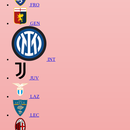
FRO
GEN
INT
JUV
LAZ
LEC