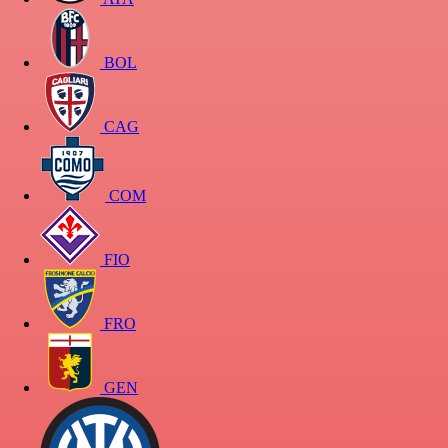
BOL
CAG
COM
FIO
FRO
GEN