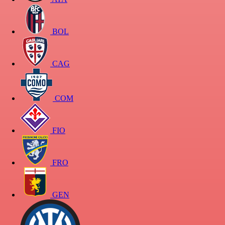
BOL
CAG
COM
FIO
FRO
GEN