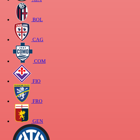
BOL
CAG
COM
FIO
FRO
GEN