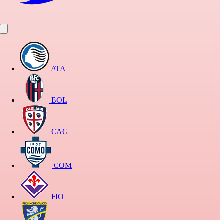
ATA
BOL
CAG
COM
FIO