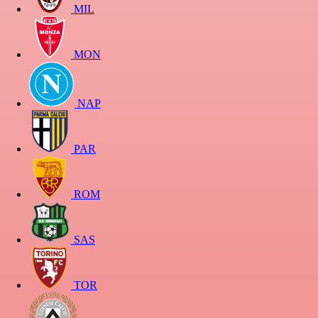
MIL
MON
NAP
PAR
ROM
SAS
TOR