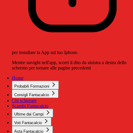
per installare la App sul tuo Iphone.
Mentre navighi nell'app, scorri il dito da sinistra a destra dello
schermo per tornare alle pagine precedenti
Home
Probabili Formazioni
Consigli Fantacalcio
Chi schierare
Scambi Fantacalcio
Ultime dai Campi
Voti Fantacalcio
Asta Fantacalcio