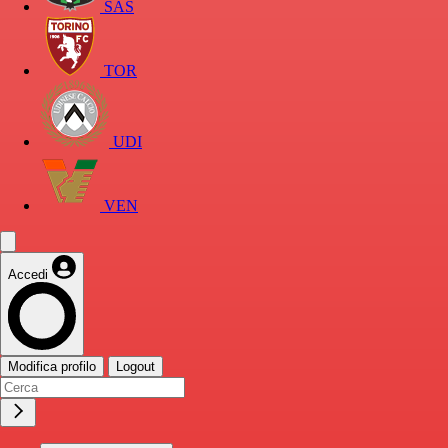
SAS
TOR
UDI
VEN
Accedi
Modifica profilo
Logout