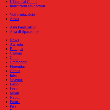
Ultime dai Campi
Indicazioni amichevoli
Voti Fantacalcio
Assist
Asta Fantacalcio
Asta di riparazione
News
Atalanta
Bologna
Cagliari
Como
Cremonese
Fiorentina
Genoa
Inter
Juventus
Lazio
Lecce
Milan
Napoli
Parma
Pisa