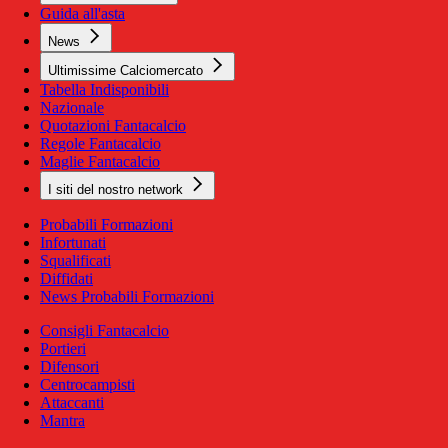
Guida all'asta
News
Ultimissime Calciomercato
Tabella Indisponibili
Nazionale
Quotazioni Fantacalcio
Regole Fantacalcio
Maglie Fantacalcio
I siti del nostro network
Probabili Formazioni
Infortunati
Squalificati
Diffidati
News Probabili Formazioni
Consigli Fantacalcio
Portieri
Difensori
Centrocampisti
Attaccanti
Mantra