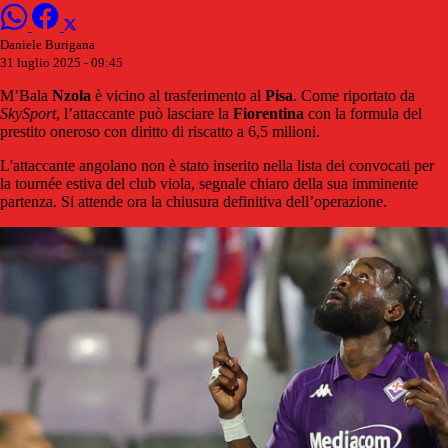
Daniele Burigana
31 luglio 2025 - 09:45
M’Bala
Nzola
è vicino al trasferimento al
Pisa
. Come riportato da
SkySport
, l’attaccante può lasciare la
Fiorentina
con la formula del
prestito oneroso con diritto di riscatto a 6,5 milioni.
L'attaccante angolano non è stato inserito nella lista dei convocati per
la tournée estiva del club viola, segnale chiaro della sua imminente
partenza. Si attende ora la chiusura definitiva dell’operazione.