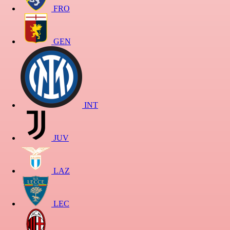
FRO
GEN
INT
JUV
LAZ
LEC