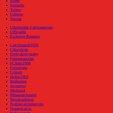
Roma
Sassuolo
Torino
Udinese
Verona
Ultimissime Calciomercato
Ufficialità
Esclusive Romano
Calcionapoli1926
Cittaceleste
Derbyderbyderby
Fantamagazine
FCInter1908
Forzaroma
Golssip
Hellas1903
Ilmilanista
Juvenews
Mediagol
Milanistichannel
Mondoudinese
Notiziecalciomercato
Numericalcio