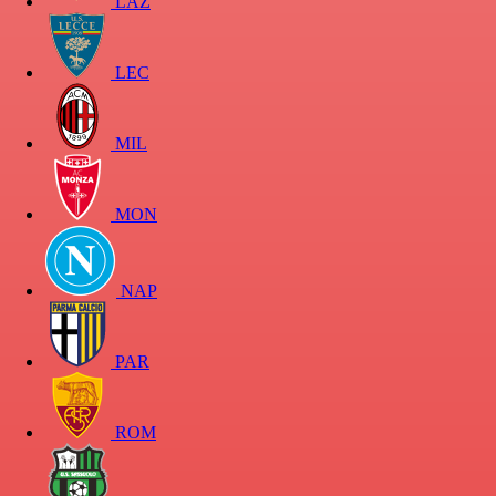
LAZ
LEC
MIL
MON
NAP
PAR
ROM