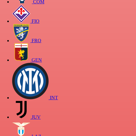
COM
FIO
FRO
GEN
INT
JUV