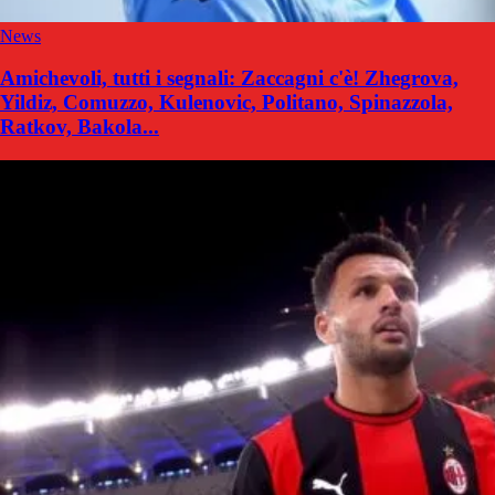
News
Amichevoli, tutti i segnali: Zaccagni c'è! Zhegrova,
Yildiz, Comuzzo, Kulenovic, Politano, Spinazzola,
Ratkov, Bakola...