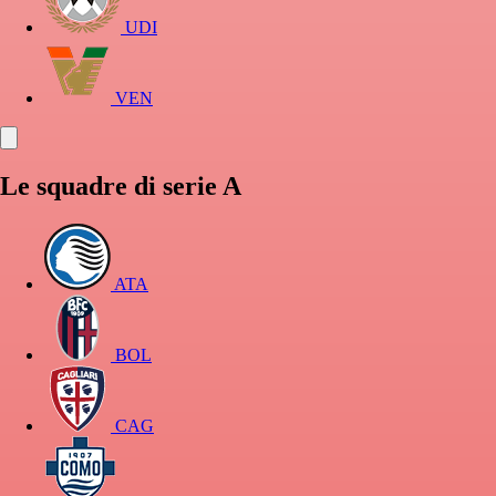
UDI
VEN
Le squadre di serie A
ATA
BOL
CAG