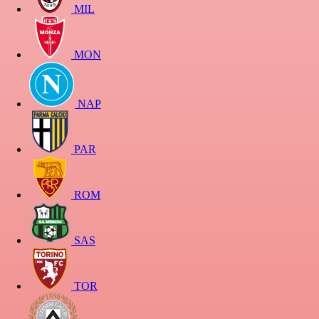
MIL
MON
NAP
PAR
ROM
SAS
TOR