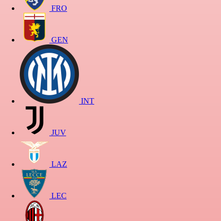
FRO
GEN
INT
JUV
LAZ
LEC