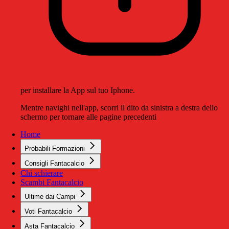
per installare la App sul tuo Iphone.
Mentre navighi nell'app, scorri il dito da sinistra a destra dello
schermo per tornare alle pagine precedenti
Home
Probabili Formazioni
Consigli Fantacalcio
Chi schierare
Scambi Fantacalcio
Ultime dai Campi
Voti Fantacalcio
Asta Fantacalcio