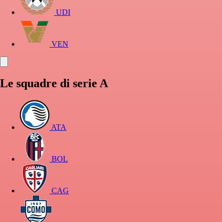
UDI
VEN
Le squadre di serie A
ATA
BOL
CAG