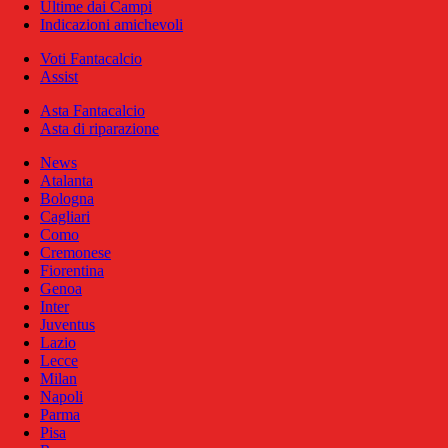
Ultime dai Campi
Indicazioni amichevoli
Voti Fantacalcio
Assist
Asta Fantacalcio
Asta di riparazione
News
Atalanta
Bologna
Cagliari
Como
Cremonese
Fiorentina
Genoa
Inter
Juventus
Lazio
Lecce
Milan
Napoli
Parma
Pisa