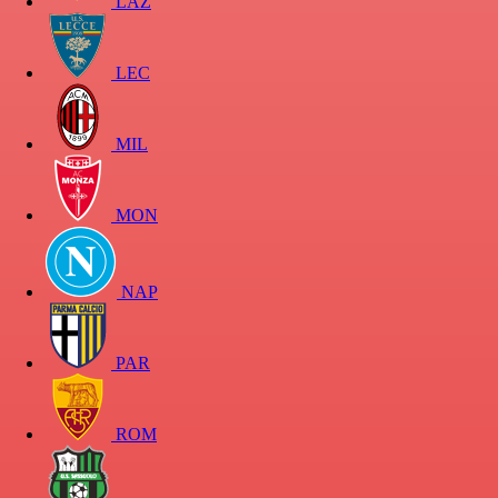
LAZ
LEC
MIL
MON
NAP
PAR
ROM