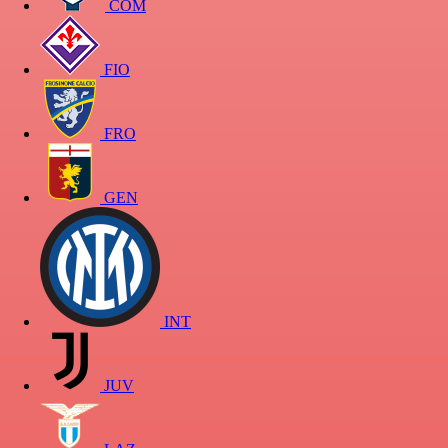
COM
FIO
FRO
GEN
INT
JUV