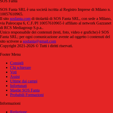
SOS Fanta
SOS Fanta SRL è una società iscritta al Registro Imprese di Milano n.
10057610965.
Il sito
sosfanta.com
di titolarità di SOS Fanta SRL, con sede a Milano,
via Paleocapa 6, C.F./PI 10057610965 è affiliato al network Gazzanet
di RCS Mediagroup S.p.a..
Unico responsabile dei contenuti (testi, foto, video e grafiche) è SOS
Fanta SRL; per ogni comunicazione avente ad oggetto i contenuti del
sito scrivere a
sosfanta@gmail.com
Copyright 2021-2026 © Tutti i diritti riservati.
Footer Menu
Consigli
Chi schierare
Voti
Assist
Ultime dai campi
Infortunati
Maglie SOS Fanta
Probabili Formazioni
Informazioni
Redazione