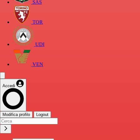
SAS
TOR
UDI
VEN
Accedi
Modifica profilo
Logout