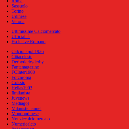
Roma
Sassuolo
Torino
Udinese
Verona
Ultimissime Calciomercato
Ufficialità
Esclusive Romano
Calcionapoli1926
Cittaceleste
Derbyderbyderby
Fantamagazine
FCInter1908
Forzaroma
Golssip
Hellas1903
Ilmilanista
Juvenews
Mediagol
Milanistichannel
Mondoudinese
Notiziecalciomercato
Numericalcio