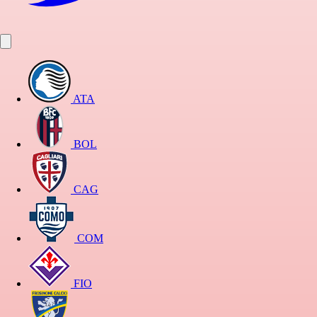
ATA
BOL
CAG
COM
FIO