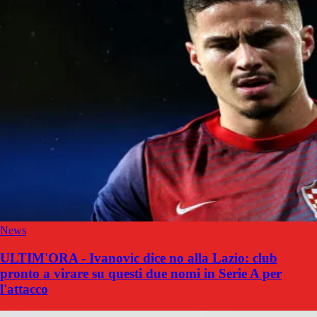
News
ULTIM'ORA - Ivanovic dice no alla Lazio: club
pronto a virare su questi due nomi in Serie A per
l'attacco