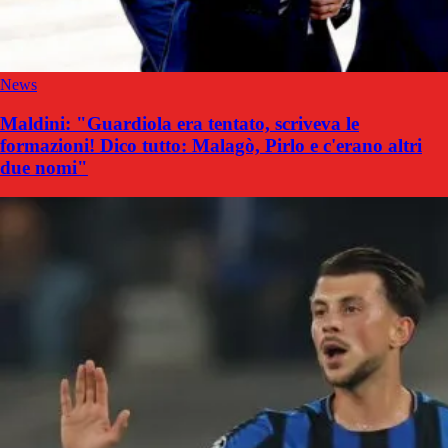
News
Maldini: "Guardiola era tentato, scriveva le
formazioni! Dico tutto: Malagò, Pirlo e c'erano altri
due nomi"