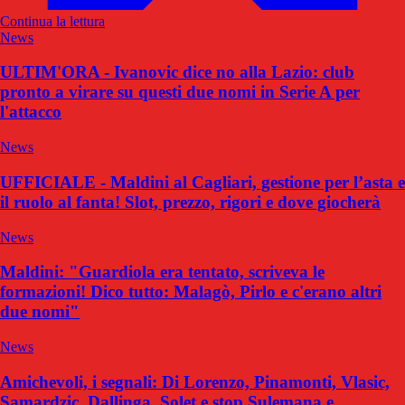
Continua la lettura
News
ULTIM'ORA - Ivanovic dice no alla Lazio: club
pronto a virare su questi due nomi in Serie A per
l'attacco
News
UFFICIALE - Maldini al Cagliari, gestione per l’asta e
il ruolo al fanta! Slot, prezzo, rigori e dove giocherà
News
Maldini: "Guardiola era tentato, scriveva le
formazioni! Dico tutto: Malagò, Pirlo e c'erano altri
due nomi"
News
Amichevoli, i segnali: Di Lorenzo, Pinamonti, Vlasic,
Samardzic, Dallinga, Solet e stop Sulemana e