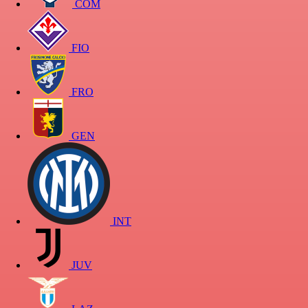
COM
FIO
FRO
GEN
INT
JUV