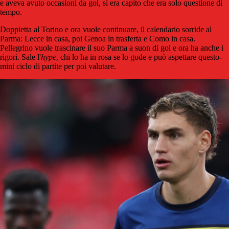
e aveva avuto occasioni da gol, si era capito che era solo questione di
tempo.
Doppietta al Torino e ora vuole continuare, il calendario sorride al
Parma: Lecce in casa, poi Genoa in trasferta e Como in casa.
Pellegrino vuole trascinare il suo Parma a suon di gol e ora ha anche i
rigori. Sale l'
hype
, chi lo ha in rosa se lo gode e può aspettare questo-
mini ciclo di partite per poi valutare.