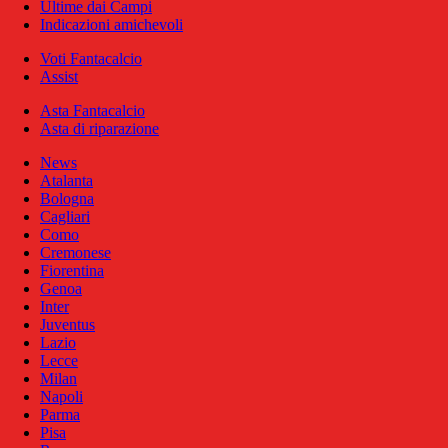
Ultime dai Campi
Indicazioni amichevoli
Voti Fantacalcio
Assist
Asta Fantacalcio
Asta di riparazione
News
Atalanta
Bologna
Cagliari
Como
Cremonese
Fiorentina
Genoa
Inter
Juventus
Lazio
Lecce
Milan
Napoli
Parma
Pisa