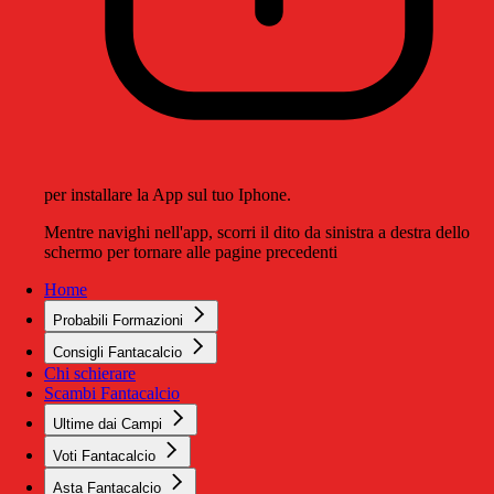
per installare la App sul tuo Iphone.
Mentre navighi nell'app, scorri il dito da sinistra a destra dello
schermo per tornare alle pagine precedenti
Home
Probabili Formazioni
Consigli Fantacalcio
Chi schierare
Scambi Fantacalcio
Ultime dai Campi
Voti Fantacalcio
Asta Fantacalcio