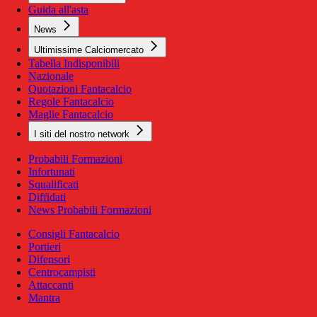
Guida all'asta
News
Ultimissime Calciomercato
Tabella Indisponibili
Nazionale
Quotazioni Fantacalcio
Regole Fantacalcio
Maglie Fantacalcio
I siti del nostro network
Probabili Formazioni
Infortunati
Squalificati
Diffidati
News Probabili Formazioni
Consigli Fantacalcio
Portieri
Difensori
Centrocampisti
Attaccanti
Mantra