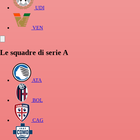
UDI
VEN
Le squadre di serie A
ATA
BOL
CAG