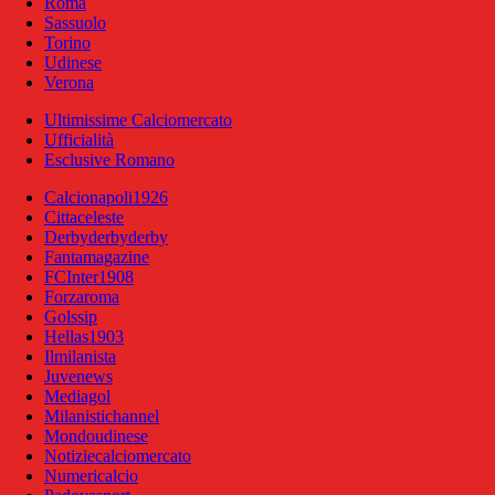
Roma
Sassuolo
Torino
Udinese
Verona
Ultimissime Calciomercato
Ufficialità
Esclusive Romano
Calcionapoli1926
Cittaceleste
Derbyderbyderby
Fantamagazine
FCInter1908
Forzaroma
Golssip
Hellas1903
Ilmilanista
Juvenews
Mediagol
Milanistichannel
Mondoudinese
Notiziecalciomercato
Numericalcio