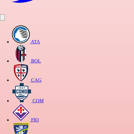
ATA
BOL
CAG
COM
FIO