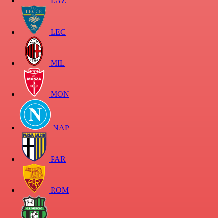
LAZ
LEC
MIL
MON
NAP
PAR
ROM