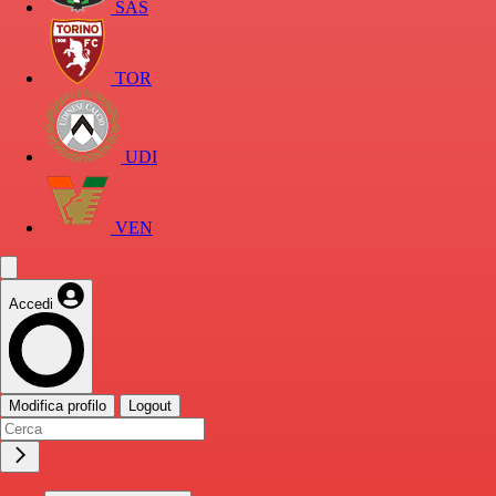
SAS
TOR
UDI
VEN
Accedi
Modifica profilo
Logout