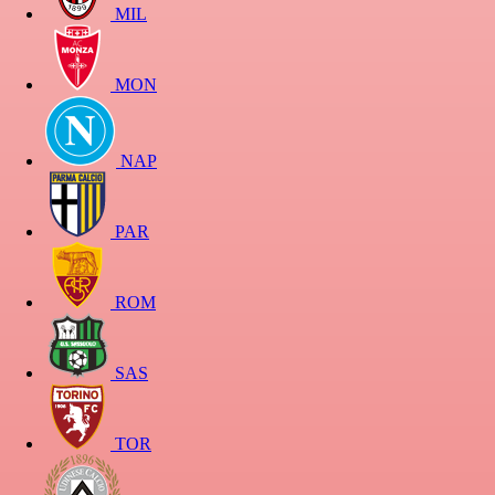
MIL
MON
NAP
PAR
ROM
SAS
TOR