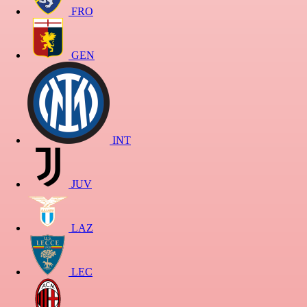
FRO
GEN
INT
JUV
LAZ
LEC