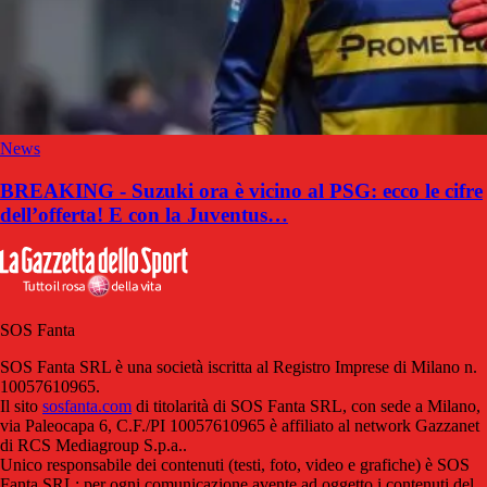
News
BREAKING - Suzuki ora è vicino al PSG: ecco le cifre
dell’offerta! E con la Juventus…
SOS Fanta
SOS Fanta SRL è una società iscritta al Registro Imprese di Milano n.
10057610965.
Il sito
sosfanta.com
di titolarità di SOS Fanta SRL, con sede a Milano,
via Paleocapa 6, C.F./PI 10057610965 è affiliato al network Gazzanet
di RCS Mediagroup S.p.a..
Unico responsabile dei contenuti (testi, foto, video e grafiche) è SOS
Fanta SRL; per ogni comunicazione avente ad oggetto i contenuti del