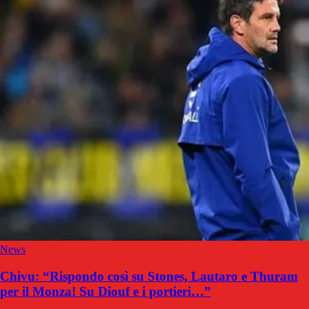
News
Chivu: “Rispondo così su Stones, Lautaro e Thuram
per il Monza! Su Diouf e i portieri…”