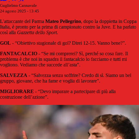
Guglielmo Cannavale
24 agosto 2025 - 13:45
L'attaccante del Parma
Mateo Pellegrino
, dopo la doppietta in Coppa
Italia, è pronto per la prima di campionato contro la Juve. E ha parlato
così alla
Gazzetta dello Sport
.
GOL
- “Obiettivo stagionale di gol? Direi 12-15. Vanno bene?”.
FANTACALCIO
- “Se mi comprerei? Sì, perché so cosa fare. Il
problema è che noi in squadra il fantacalcio lo facciamo e tutti mi
vogliono. Vediamo che succede all’asta”.
SALVEZZA
- “Salvezza senza soffrire? Credo di sì. Siamo un bel
gruppo, giovane, che ha fame e voglia di lavorare".
MIGLIORARE
- “Devo imparare a partecipare di più alla
costruzione dell’azione”.