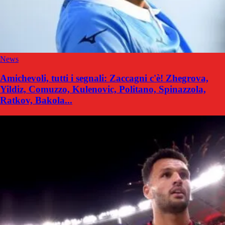
News
Amichevoli, tutti i segnali: Zaccagni c'è! Zhegrova,
Yildiz, Comuzzo, Kulenovic, Politano, Spinazzola,
Ratkov, Bakola...