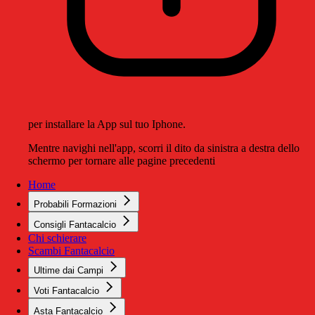
per installare la App sul tuo Iphone.
Mentre navighi nell'app, scorri il dito da sinistra a destra dello
schermo per tornare alle pagine precedenti
Home
Probabili Formazioni
Consigli Fantacalcio
Chi schierare
Scambi Fantacalcio
Ultime dai Campi
Voti Fantacalcio
Asta Fantacalcio