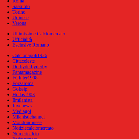
Roma
Sassuolo
Torino
Udinese
Verona
Ultimissime Calciomercato
Ufficialità
Esclusive Romano
Calcionapoli1926
Cittaceleste
Derbyderbyderby
Fantamagazine
FCInter1908
Forzaroma
Golssip
Hellas1903
Ilmilanista
Juvenews
Mediagol
Milanistichannel
Mondoudinese
Notiziecalciomercato
Numericalcio