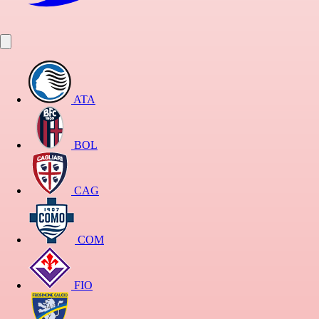
ATA
BOL
CAG
COM
FIO