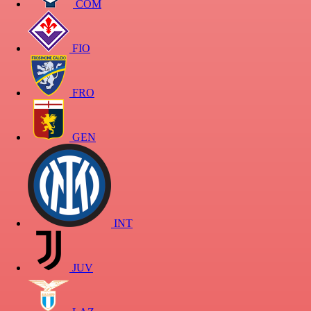
COM
FIO
FRO
GEN
INT
JUV