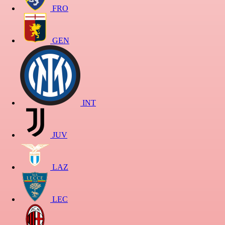
FRO
GEN
INT
JUV
LAZ
LEC