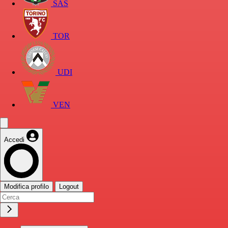
SAS
TOR
UDI
VEN
Accedi
Modifica profilo
Logout