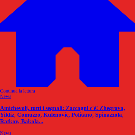
Continua la lettura
News
Amichevoli, tutti i segnali: Zaccagni c'è! Zhegrova,
Yildiz, Comuzzo, Kulenovic, Politano, Spinazzola,
Ratkov, Bakola...
News