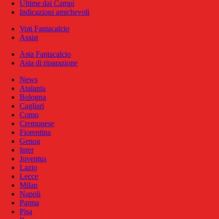
Ultime dai Campi
Indicazioni amichevoli
Voti Fantacalcio
Assist
Asta Fantacalcio
Asta di riparazione
News
Atalanta
Bologna
Cagliari
Como
Cremonese
Fiorentina
Genoa
Inter
Juventus
Lazio
Lecce
Milan
Napoli
Parma
Pisa