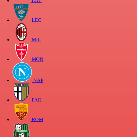
LAZ
LEC
MIL
MON
NAP
PAR
ROM