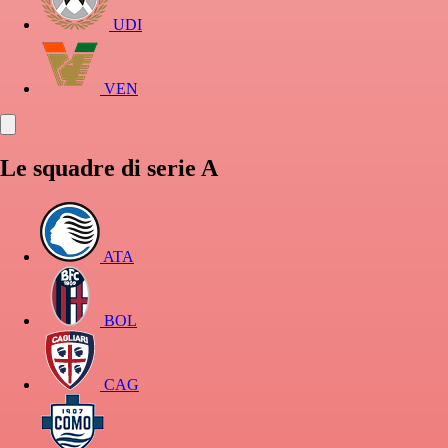
UDI
VEN
Le squadre di serie A
ATA
BOL
CAG