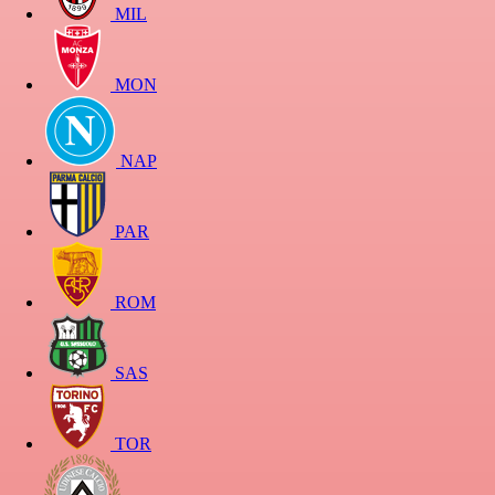
MIL
MON
NAP
PAR
ROM
SAS
TOR