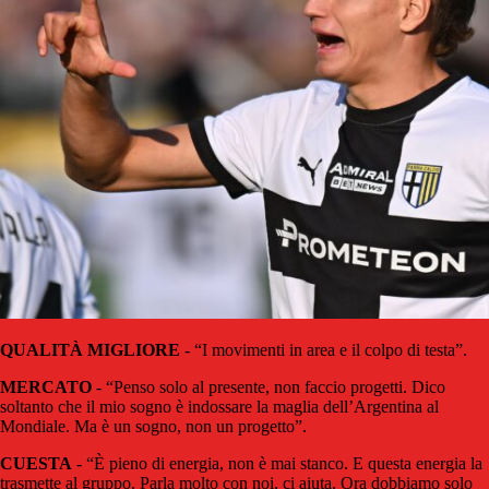
QUALITÀ MIGLIORE
- “I movimenti in area e il colpo di testa”.
MERCATO
- “Penso solo al presente, non faccio progetti. Dico
soltanto che il mio sogno è indossare la maglia dell’Argentina al
Mondiale. Ma è un sogno, non un progetto”.
CUESTA
- “È pieno di energia, non è mai stanco. E questa energia la
trasmette al gruppo. Parla molto con noi, ci aiuta. Ora dobbiamo solo