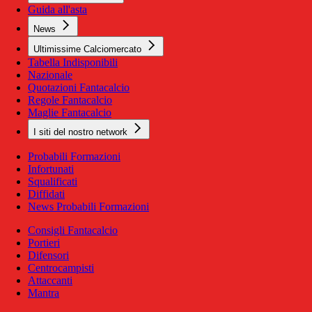
Guida all'asta
News
Ultimissime Calciomercato
Tabella Indisponibili
Nazionale
Quotazioni Fantacalcio
Regole Fantacalcio
Maglie Fantacalcio
I siti del nostro network
Probabili Formazioni
Infortunati
Squalificati
Diffidati
News Probabili Formazioni
Consigli Fantacalcio
Portieri
Difensori
Centrocampisti
Attaccanti
Mantra