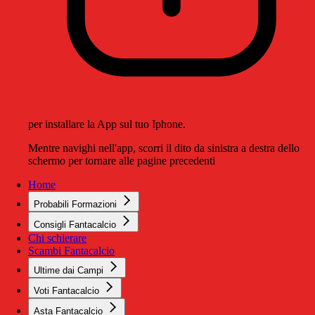
per installare la App sul tuo Iphone.
Mentre navighi nell'app, scorri il dito da sinistra a destra dello
schermo per tornare alle pagine precedenti
Home
Probabili Formazioni
Consigli Fantacalcio
Chi schierare
Scambi Fantacalcio
Ultime dai Campi
Voti Fantacalcio
Asta Fantacalcio