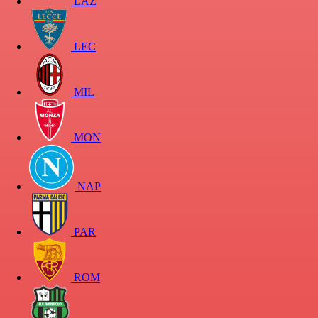
LAZ
LEC
MIL
MON
NAP
PAR
ROM