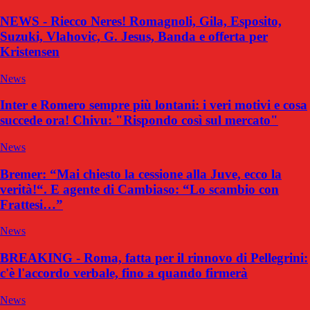
NEWS - Riecco Neres! Romagnoli, Gila, Esposito,
Suzuki, Vlahovic, G. Jesus, Banda e offerta per
Kristensen
News
Inter e Romero sempre più lontani: i veri motivi e cosa
succede ora! Chivu: "Rispondo così sul mercato"
News
Bremer: “Mai chiesto la cessione alla Juve, ecco la
verità!“. E agente di Cambiaso: “Lo scambio con
Frattesi…”
News
BREAKING - Roma, fatta per il rinnovo di Pellegrini:
c'è l'accordo verbale, fino a quando firmerà
News