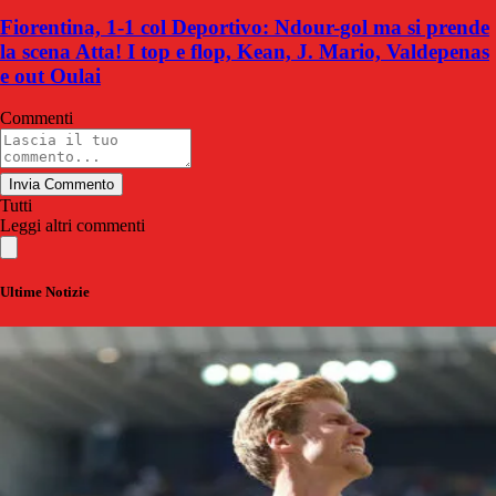
Fiorentina, 1-1 col Deportivo: Ndour-gol ma si prende
la scena Atta! I top e flop, Kean, J. Mario, Valdepenas
e out Oulai
Commenti
Invia Commento
Tutti
Leggi altri commenti
Ultime Notizie