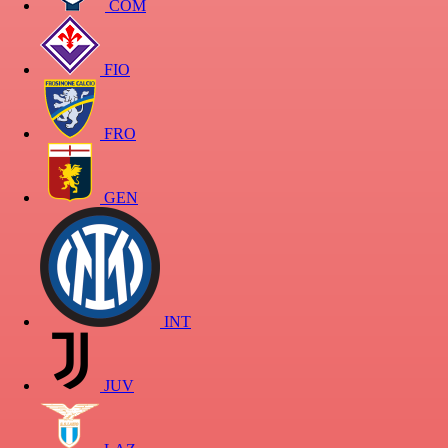
COM
FIO
FRO
GEN
INT
JUV