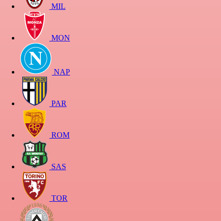
MIL
MON
NAP
PAR
ROM
SAS
TOR