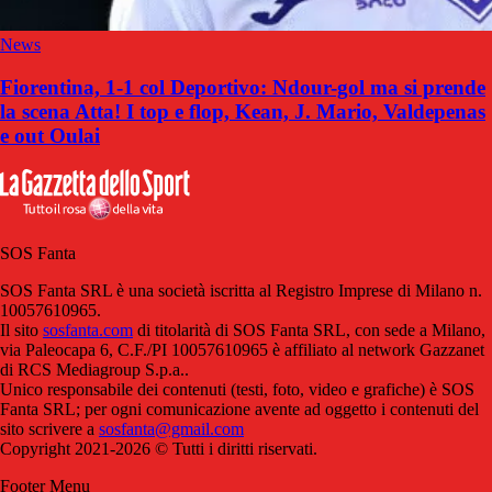
News
Fiorentina, 1-1 col Deportivo: Ndour-gol ma si prende
la scena Atta! I top e flop, Kean, J. Mario, Valdepenas
e out Oulai
SOS Fanta
SOS Fanta SRL è una società iscritta al Registro Imprese di Milano n.
10057610965.
Il sito
sosfanta.com
di titolarità di SOS Fanta SRL, con sede a Milano,
via Paleocapa 6, C.F./PI 10057610965 è affiliato al network Gazzanet
di RCS Mediagroup S.p.a..
Unico responsabile dei contenuti (testi, foto, video e grafiche) è SOS
Fanta SRL; per ogni comunicazione avente ad oggetto i contenuti del
sito scrivere a
sosfanta@gmail.com
Copyright 2021-2026 © Tutti i diritti riservati.
Footer Menu