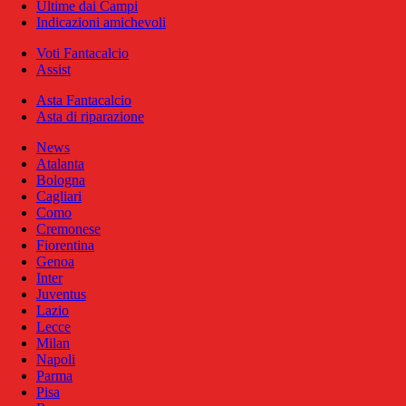
Ultime dai Campi
Indicazioni amichevoli
Voti Fantacalcio
Assist
Asta Fantacalcio
Asta di riparazione
News
Atalanta
Bologna
Cagliari
Como
Cremonese
Fiorentina
Genoa
Inter
Juventus
Lazio
Lecce
Milan
Napoli
Parma
Pisa