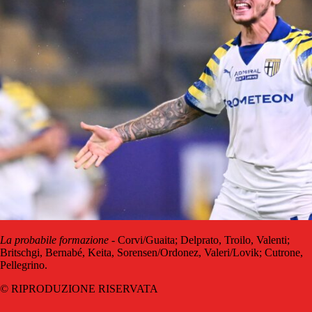
La probabile formazione
- Corvi/Guaita; Delprato, Troilo, Valenti;
Britschgi, Bernabé, Keita, Sorensen/Ordonez, Valeri/Lovik; Cutrone,
Pellegrino.
© RIPRODUZIONE RISERVATA