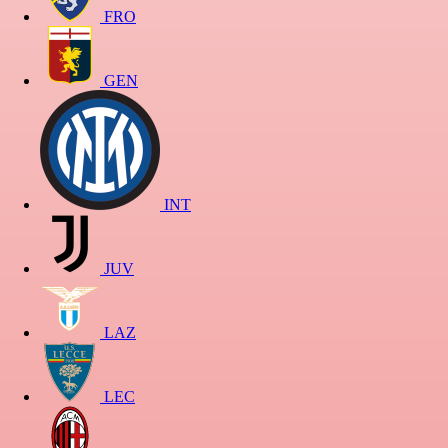
FRO
GEN
INT
JUV
LAZ
LEC