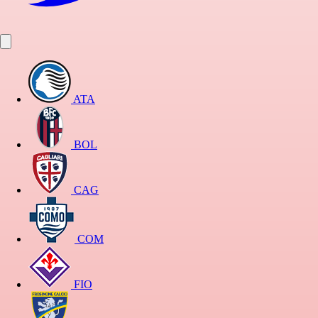
ATA
BOL
CAG
COM
FIO