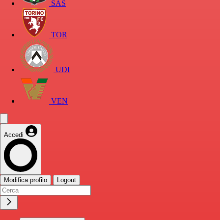
SAS
TOR
UDI
VEN
Accedi
Modifica profilo
Logout