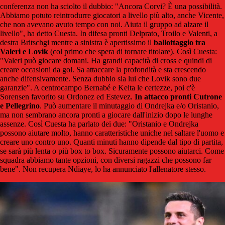
conferenza non ha sciolto il dubbio: "Ancora Corvi? È una possibilità.
Abbiamo potuto reintrodurre giocatori a livello più alto, anche Vicente,
che non avevano avuto tempo con noi. Aiuta il gruppo ad alzare il
livello", ha detto Cuesta. In difesa pronti Delprato, Troilo e Valenti, a
destra Britschgi mentre a sinistra è apertissimo il
ballottaggio tra
Valeri e Lovik
(col primo che spera di tornare titolare). Così Cuesta:
"Valeri può giocare domani. Ha grandi capacità di cross e quindi di
creare occasioni da gol. Sa attaccare la profondità e sta crescendo
anche difensivamente. Senza dubbio sia lui che Lovik sono due
garanzie". A centrocampo Bernabé e Keita le certezze, poi c'è
Sorensen favorito su Ordonez ed Estevez.
In attacco pronti Cutrone
e Pellegrino
. Può aumentare il minutaggio di Ondrejka e/o Oristanio,
ma non sembrano ancora pronti a giocare dall'inizio dopo le lunghe
assenze. Così Cuesta ha parlato dei due: "Oristanio e Ondrejka
possono aiutare molto, hanno caratteristiche uniche nel saltare l'uomo e
creare uno contro uno. Quanti minuti hanno dipende dal tipo di partita,
se sarà più lenta o più box to box. Sicuramente possono aiutarci. Come
squadra abbiamo tante opzioni, con diversi ragazzi che possono far
bene". Non recupera Ndiaye, lo ha annunciato l'allenatore stesso.