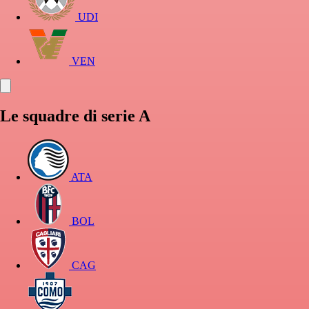
UDI
VEN
Le squadre di serie A
ATA
BOL
CAG