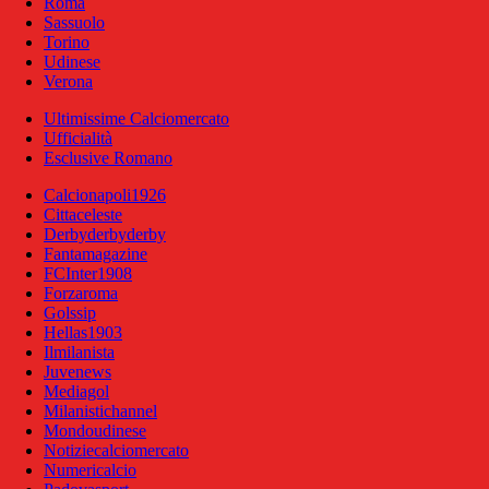
Roma
Sassuolo
Torino
Udinese
Verona
Ultimissime Calciomercato
Ufficialità
Esclusive Romano
Calcionapoli1926
Cittaceleste
Derbyderbyderby
Fantamagazine
FCInter1908
Forzaroma
Golssip
Hellas1903
Ilmilanista
Juvenews
Mediagol
Milanistichannel
Mondoudinese
Notiziecalciomercato
Numericalcio