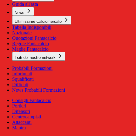
Guida all'asta
News
Ultimissime Calciomercato
Tabella Indisponibili
Nazionale
Quotazioni Fantacalcio
Regole Fantacalcio
Maglie Fantacalcio
I siti del nostro network
Probabili Formazioni
Infortunati
Squalificati
Diffidati
News Probabili Formazioni
Consigli Fantacalcio
Portieri
Difensori
Centrocampisti
Attaccanti
Mantra