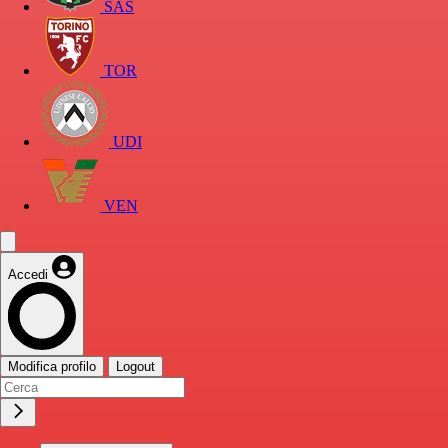
SAS
TOR
UDI
VEN
Accedi
Modifica profilo
Logout