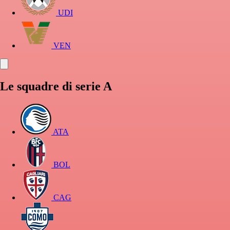
UDI
VEN
Le squadre di serie A
ATA
BOL
CAG