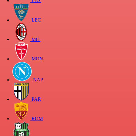
LAZ
LEC
MIL
MON
NAP
PAR
ROM