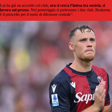
Lui ha già un accordo col club,
ora si cerca l’intesa tra società, si
lavora sul prezzo
. Nel pomeriggio si parleranno i due club, Beukema
è il prescelto per il ruolo di difensore centrale”.