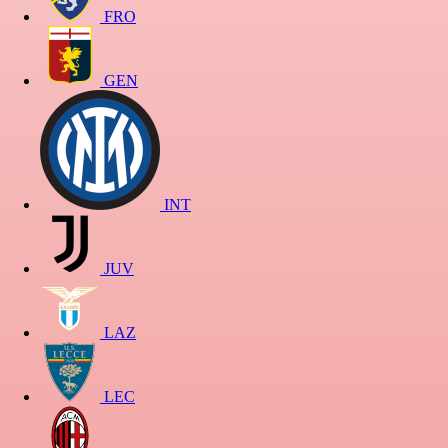
FRO
GEN
INT
JUV
LAZ
LEC