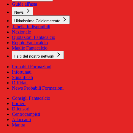
Guida all'asta
News
Ultimissime Calciomercato
Tabella Indisponibili
Nazionale
Quotazioni Fantacalcio
Regole Fantacalcio
Maglie Fantacalcio
I siti del nostro network
Probabili Formazioni
Infortunati
Squalificati
Diffidati
News Probabili Formazioni
Consigli Fantacalcio
Portieri
Difensori
Centrocampisti
Attaccanti
Mantra