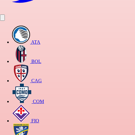
ATA
BOL
CAG
COM
FIO