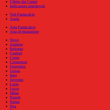
Ultime dai Campi
Indicazioni amichevoli
Voti Fantacalcio
Assist
Asta Fantacalcio
Asta di riparazione
News
Atalanta
Bologna
Cagliari
Como
Cremonese
Fiorentina
Genoa
Inter
Juventus
Lazio
Lecce
Milan
Napoli
Parma
Pisa