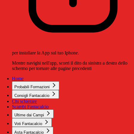
per installare la App sul tuo Iphone.
Mentre navighi nell'app, scorri il dito da sinistra a destra dello
schermo per tornare alle pagine precedenti
Home
Probabili Formazioni
Consigli Fantacalcio
Chi schierare
Scambi Fantacalcio
Ultime dai Campi
Voti Fantacalcio
Asta Fantacalcio