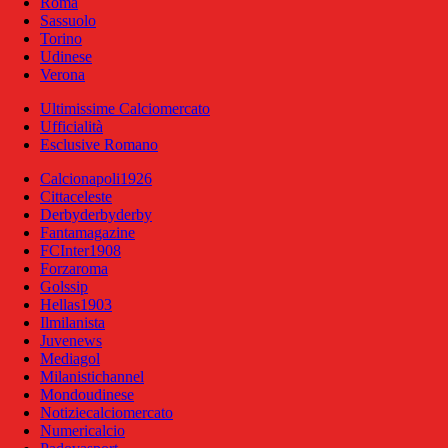
Roma
Sassuolo
Torino
Udinese
Verona
Ultimissime Calciomercato
Ufficialità
Esclusive Romano
Calcionapoli1926
Cittaceleste
Derbyderbyderby
Fantamagazine
FCInter1908
Forzaroma
Golssip
Hellas1903
Ilmilanista
Juvenews
Mediagol
Milanistichannel
Mondoudinese
Notiziecalciomercato
Numericalcio