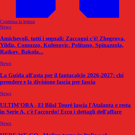
Continua la lettura
News
Amichevoli, tutti i segnali: Zaccagni c'è! Zhegrova,
Yildiz, Comuzzo, Kulenovic, Politano, Spinazzola,
Ratkov, Bakola...
News
La Guida all'asta per il fantacalcio 2026-2027: chi
prendere e la divisione fascia per fascia
News
ULTIM'ORA - El Bilal Touré lascia l'Atalanta e resta
in Serie A, c'è l'accordo! Ecco i dettagli dell'affare
News