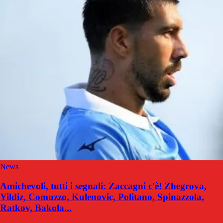
News
Amichevoli, tutti i segnali: Zaccagni c'è! Zhegrova,
Yildiz, Comuzzo, Kulenovic, Politano, Spinazzola,
Ratkov, Bakola...