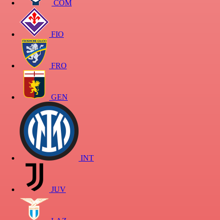
COM
FIO
FRO
GEN
INT
JUV