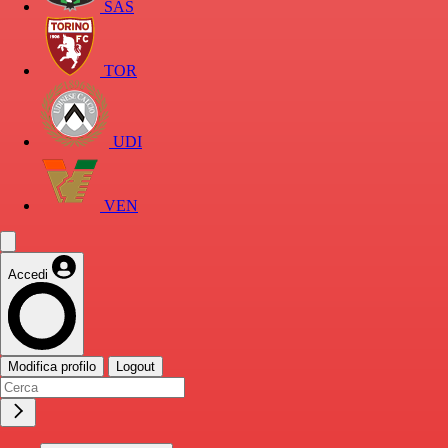
SAS
TOR
UDI
VEN
Accedi
Modifica profilo
Logout