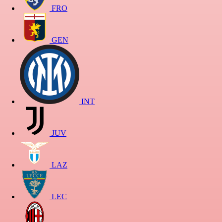
FRO
GEN
INT
JUV
LAZ
LEC