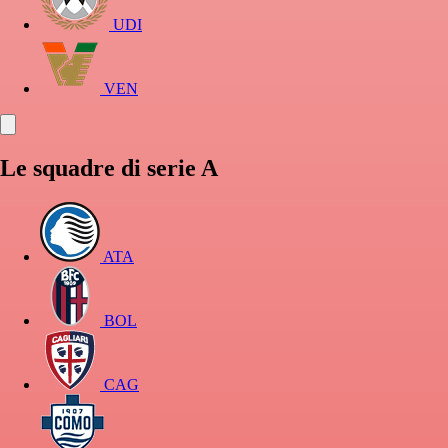
UDI
VEN
Le squadre di serie A
ATA
BOL
CAG