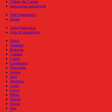
Ultime dai Campi
Indicazioni amichevoli
Voti Fantacalcio
Assist
Asta Fantacalcio
Asta di riparazione
News
Atalanta
Bologna
Cagliari
Como
Cremonese
Fiorentina
Genoa
Inter
Juventus
Lazio
Lecce
Milan
Napoli
Parma
Pisa