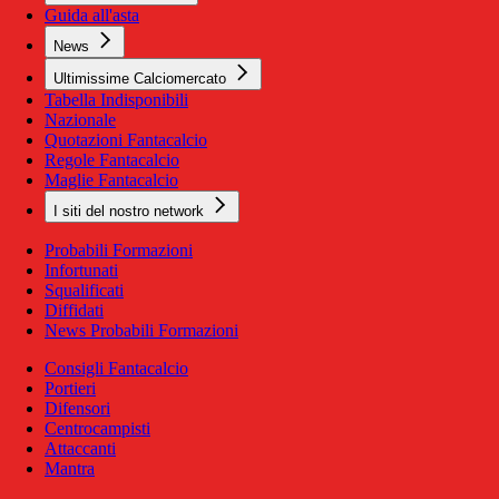
Guida all'asta
News
Ultimissime Calciomercato
Tabella Indisponibili
Nazionale
Quotazioni Fantacalcio
Regole Fantacalcio
Maglie Fantacalcio
I siti del nostro network
Probabili Formazioni
Infortunati
Squalificati
Diffidati
News Probabili Formazioni
Consigli Fantacalcio
Portieri
Difensori
Centrocampisti
Attaccanti
Mantra