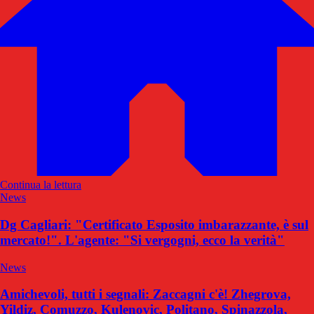
Continua la lettura
News
Dg Cagliari: "Certificato Esposito imbarazzante, è sul
mercato!". L'agente: "Si vergogni, ecco la verità"
News
Amichevoli, tutti i segnali: Zaccagni c'è! Zhegrova,
Yildiz, Comuzzo, Kulenovic, Politano, Spinazzola,