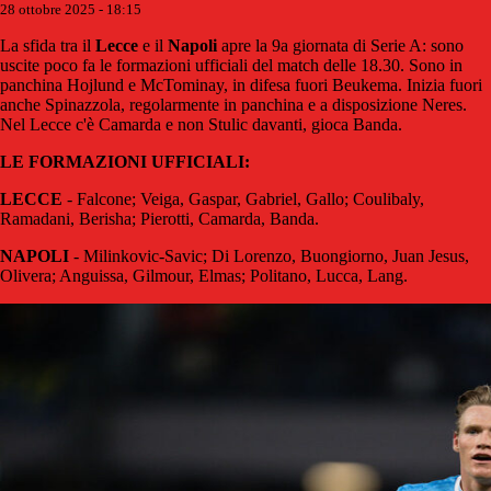
28 ottobre 2025 - 18:15
La sfida tra il
Lecce
e il
Napoli
apre la 9a giornata di Serie A: sono
uscite poco fa le formazioni ufficiali del match delle 18.30. Sono in
panchina Hojlund e McTominay, in difesa fuori Beukema. Inizia fuori
anche Spinazzola, regolarmente in panchina e a disposizione Neres.
Nel Lecce c'è Camarda e non Stulic davanti, gioca Banda.
LE FORMAZIONI UFFICIALI:
LECCE
- Falcone; Veiga, Gaspar, Gabriel, Gallo; Coulibaly,
Ramadani, Berisha; Pierotti, Camarda, Banda.
NAPOLI
- Milinkovic-Savic; Di Lorenzo, Buongiorno, Juan Jesus,
Olivera; Anguissa, Gilmour, Elmas; Politano, Lucca, Lang.