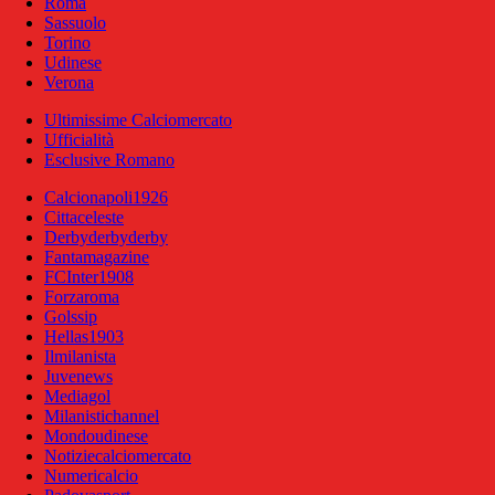
Roma
Sassuolo
Torino
Udinese
Verona
Ultimissime Calciomercato
Ufficialità
Esclusive Romano
Calcionapoli1926
Cittaceleste
Derbyderbyderby
Fantamagazine
FCInter1908
Forzaroma
Golssip
Hellas1903
Ilmilanista
Juvenews
Mediagol
Milanistichannel
Mondoudinese
Notiziecalciomercato
Numericalcio