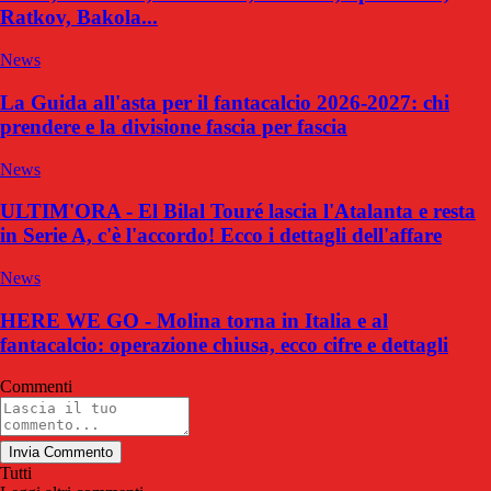
Ratkov, Bakola...
News
La Guida all'asta per il fantacalcio 2026-2027: chi
prendere e la divisione fascia per fascia
News
ULTIM'ORA - El Bilal Touré lascia l'Atalanta e resta
in Serie A, c'è l'accordo! Ecco i dettagli dell'affare
News
HERE WE GO - Molina torna in Italia e al
fantacalcio: operazione chiusa, ecco cifre e dettagli
Commenti
Invia Commento
Tutti