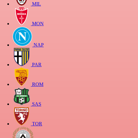
MIL
MON
NAP
PAR
ROM
SAS
TOR