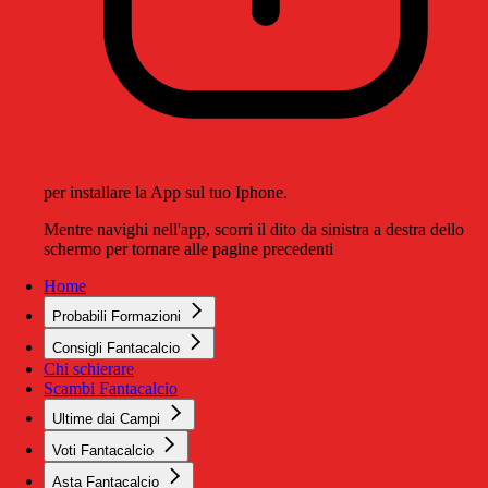
per installare la App sul tuo Iphone.
Mentre navighi nell'app, scorri il dito da sinistra a destra dello
schermo per tornare alle pagine precedenti
Home
Probabili Formazioni
Consigli Fantacalcio
Chi schierare
Scambi Fantacalcio
Ultime dai Campi
Voti Fantacalcio
Asta Fantacalcio