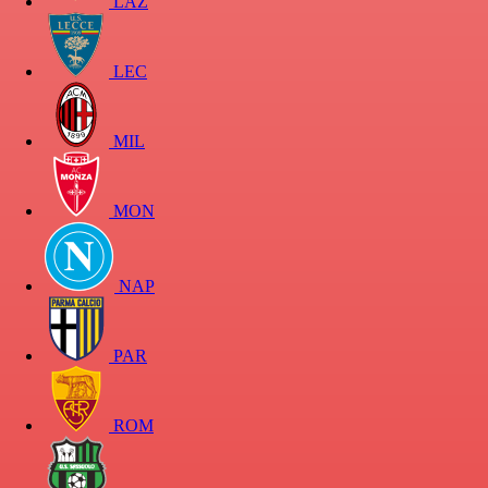
LAZ
LEC
MIL
MON
NAP
PAR
ROM