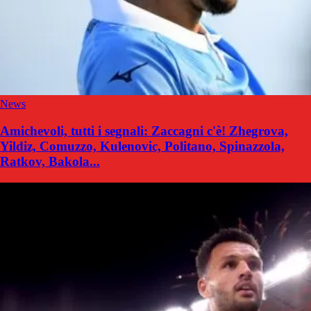
News
Amichevoli, tutti i segnali: Zaccagni c'è! Zhegrova,
Yildiz, Comuzzo, Kulenovic, Politano, Spinazzola,
Ratkov, Bakola...