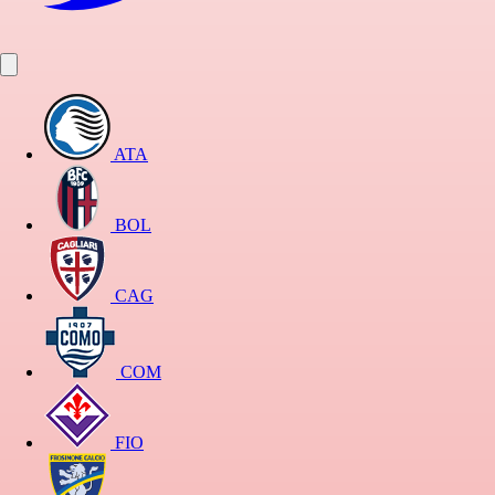
ATA
BOL
CAG
COM
FIO