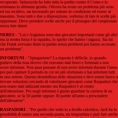
recuperato. Spinazzola ha fatto tutta la partita contro il Como e in
settimana lo abbiamo gestito. Olivera ha avuto un problema più serio
ed era recidivo, sta lavorando per entrare in condizione ed essere al
massimo. Sono tutti e due a disposizione, vedremo di fare le scelte più
opportune. Devo prendere scelte anche per il proseguo del campionato
senza fare danni
NERES
- "Lui e Anguissa sono due giocatori importanti come gli altri
ma la nostra forza è la squadra, lo spirito che hanno i ragazzi. Sia lui
che Frank avevano finito la partita senza problemi poi hanno accusato
un problema".
INFORTUNI
- "Spiegazione? La risposta è difficile, io quando
parlavo della rosa dicevo che eravamo stati bravi e fortunati a non
avere infortuni. Non puoi pensare di non avere infortuni durante l'anno
poi può capitare il periodo in cui sei più sfortunato e hai infortuni tutti
in uno settore. Questo destabilizza delle situazioni e devi essere bravo a
trovare soluzioni cercando di valorizzare giocatori come Raspadori che
non erano stati utilizzati mentre ora Raspadori è al centro
dell'attenzione. Poi negli infortuni è giusto guardare la carriera di un
giocatore, se fa 50 partite oppure 30 partite all'anno a prescindere
dell'allenatore".
RASPADORI
- "Per quello che vedo io a livello calcistico, Jack ha la
possibilità di essere una seconda punta, un trequartista e può fare anche