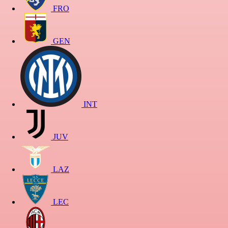
FRO
GEN
INT
JUV
LAZ
LEC