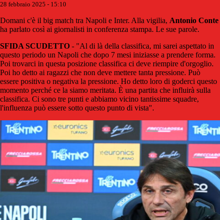
28 febbraio 2025 - 15:10
Domani c'è il big match tra Napoli e Inter. Alla vigilia,
Antonio
Conte
ha parlato così ai giornalisti in conferenza stampa. Le sue parole.
SFIDA SCUDETTO
- "Al di là della classifica, mi sarei aspettato in
questo periodo un Napoli che dopo 7 mesi iniziasse a prendere forma.
Poi trovarci in questa posizione classifica ci deve riempire d'orgoglio.
Poi ho detto ai ragazzi che non deve mettere tanta pressione. Può
essere positiva o negativa la pressione. Ho detto loro di goderci questo
momento perché ce la siamo meritata. È una partita che influirà sulla
classifica. Ci sono tre punti e abbiamo vicino tantissime squadre,
l'influenza può essere sotto questo punto di vista".