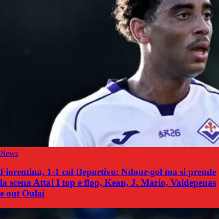
News
Fiorentina, 1-1 col Deportivo: Ndour-gol ma si prende
la scena Atta! I top e flop, Kean, J. Mario, Valdepenas
e out Oulai