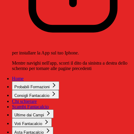
per installare la App sul tuo Iphone.
Mentre navighi nell'app, scorri il dito da sinistra a destra dello
schermo per tornare alle pagine precedenti
Home
Probabili Formazioni
Consigli Fantacalcio
Chi schierare
Scambi Fantacalcio
Ultime dai Campi
Voti Fantacalcio
Asta Fantacalcio