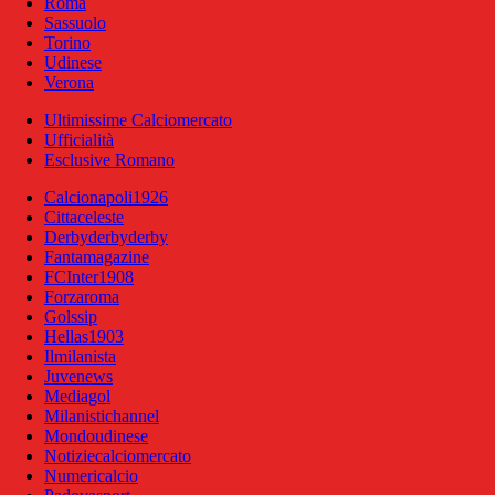
Roma
Sassuolo
Torino
Udinese
Verona
Ultimissime Calciomercato
Ufficialità
Esclusive Romano
Calcionapoli1926
Cittaceleste
Derbyderbyderby
Fantamagazine
FCInter1908
Forzaroma
Golssip
Hellas1903
Ilmilanista
Juvenews
Mediagol
Milanistichannel
Mondoudinese
Notiziecalciomercato
Numericalcio