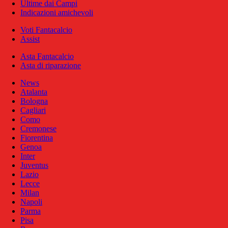
Ultime dai Campi
Indicazioni amichevoli
Voti Fantacalcio
Assist
Asta Fantacalcio
Asta di riparazione
News
Atalanta
Bologna
Cagliari
Como
Cremonese
Fiorentina
Genoa
Inter
Juventus
Lazio
Lecce
Milan
Napoli
Parma
Pisa