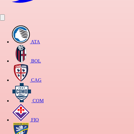
ATA
BOL
CAG
COM
FIO