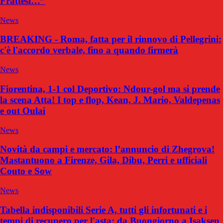
Frattesi…”
News
BREAKING - Roma, fatta per il rinnovo di Pellegrini:
c'è l'accordo verbale, fino a quando firmerà
News
Fiorentina, 1-1 col Deportivo: Ndour-gol ma si prende
la scena Atta! I top e flop, Kean, J. Mario, Valdepenas
e out Oulai
News
Novità da campi e mercato: l’annuncio di Zhegrova!
Mastantuono a Firenze, Gila, Dibu, Perri e ufficiali
Couto e Sow
News
Tabella indisponibili Serie A, tutti gli infortunati e i
tempi di recupero per l'asta: da Buongiorno a Isaksen