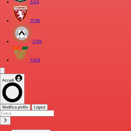
SAS
TOR
UDI
VEN
Accedi
Modifica profilo
Logout