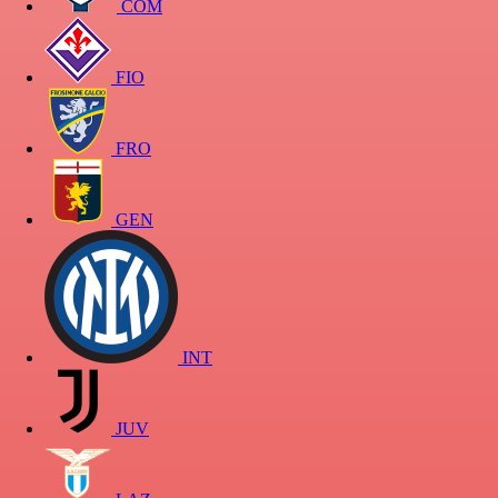
COM
FIO
FRO
GEN
INT
JUV