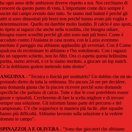
ha ogni anno delle ambizioni diverse rispetto a noi. Noi cerchiamo di
crescere da questo punto di vista. L'importante come dico sempre è
uscire dal campo avendo dato tutto. Se siamo stati battuti è perché gli
altri si sono dimostrati più bravi non perché hanno avuto più voglia e
determinazione. Quello mi darebbe molto fastidio. Il calcio è uno sport,
io ripeto ai ragazzi che anche nella sconfitta, che bisogna odiare,
bisogna essere sconfitti perchè gli altri sono stati più bravi. Come è
accaduto contro l'Atalanta in casa nostra, con la Lazio avremmo
meritato il pareggio ma abbiamo applaudito gli avversari. Con il Como
qualcosa da recriminare lo abbiamo e l'ho sottolineato. Con i ragazzi
ho un rapporto schietto, non ho filtri. Ora ci aspetta questa bellissima
partita, siamo arrivati, e ce lo siamo meritato, a giocare un top match.
Ce la dobbiamo godere mettendo tutto dentro".
ANGUISSA
- "Tecnica o fisicità per sostituirlo? Un dubbio che mi sto
portando dietro da tutta la settimana. Ho ancora 24 ore per decidere,
una domanda giusta che fa piacere ricevere perchè sono domande
specifiche che parlano di calcio. Tutte e due le cose potrebbero essere
giuste e opinabili. Cercheremo di fare la scelta migliore e di trovare
sempre una soluzione. Gli infortuni fanno parte del percorso e del
campionato. C'è che sopperisce in maniera più facile, altre squadre
hanno più difficoltà. Abbiamo lavorato sulla soluzione e la vedrete
domani in campo".
SPINAZZOLA E OLIVERA
- "Sono due giocatori che abbiamo