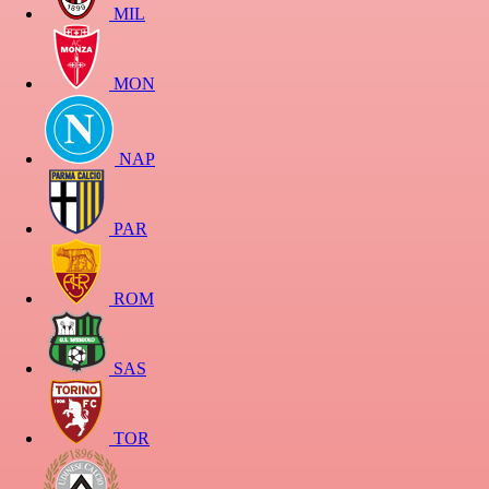
MIL
MON
NAP
PAR
ROM
SAS
TOR