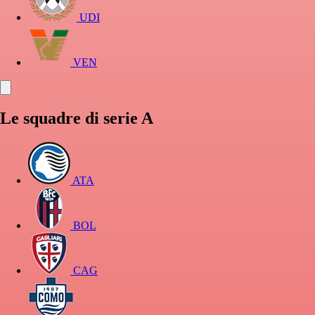
UDI
VEN
Le squadre di serie A
ATA
BOL
CAG