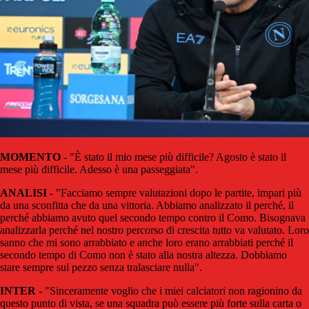
MOMENTO
- "È stato il mio mese più difficile? Agosto è stato il
mese più difficile. Adesso è una passeggiata".
ANALISI
- "Facciamo sempre valutazioni dopo le partite, impari più
da una sconfitta che da una vittoria. Abbiamo analizzato il perché, il
perché abbiamo avuto quel secondo tempo contro il Como. Bisognava
analizzarla perché nel nostro percorso di crescita tutto va valutato. Loro
sanno che mi sono arrabbiato e anche loro erano arrabbiati perché il
secondo tempo di Como non è stato alla nostra altezza. Dobbiamo
stare sempre sul pezzo senza tralasciare nulla".
INTER
- "Sinceramente voglio che i miei calciatori non ragionino da
questo punto di vista, se una squadra può essere più forte sulla carta o