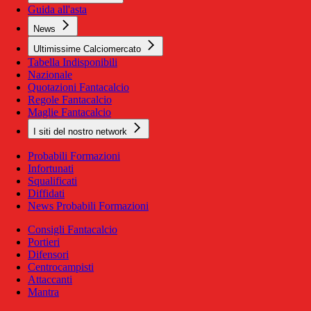
Guida all'asta
News
Ultimissime Calciomercato
Tabella Indisponibili
Nazionale
Quotazioni Fantacalcio
Regole Fantacalcio
Maglie Fantacalcio
I siti del nostro network
Probabili Formazioni
Infortunati
Squalificati
Diffidati
News Probabili Formazioni
Consigli Fantacalcio
Portieri
Difensori
Centrocampisti
Attaccanti
Mantra