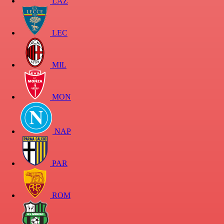
LAZ
LEC
MIL
MON
NAP
PAR
ROM