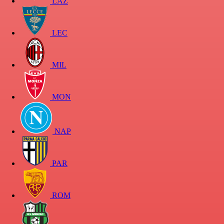
LAZ
LEC
MIL
MON
NAP
PAR
ROM