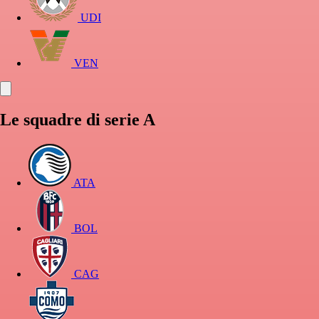
UDI
VEN
Le squadre di serie A
ATA
BOL
CAG