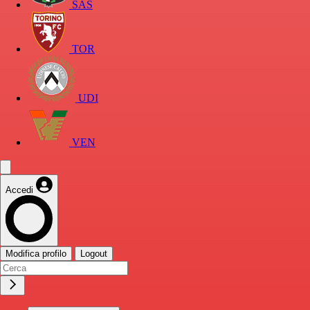
SAS
TOR
UDI
VEN
Accedi
Modifica profilo
Logout