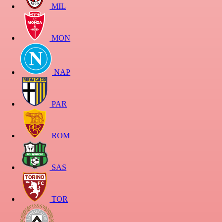
MIL
MON
NAP
PAR
ROM
SAS
TOR