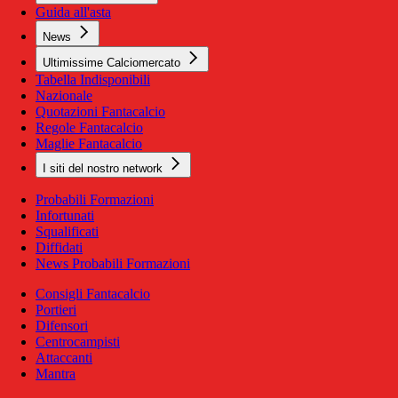
Guida all'asta
News
Ultimissime Calciomercato
Tabella Indisponibili
Nazionale
Quotazioni Fantacalcio
Regole Fantacalcio
Maglie Fantacalcio
I siti del nostro network
Probabili Formazioni
Infortunati
Squalificati
Diffidati
News Probabili Formazioni
Consigli Fantacalcio
Portieri
Difensori
Centrocampisti
Attaccanti
Mantra