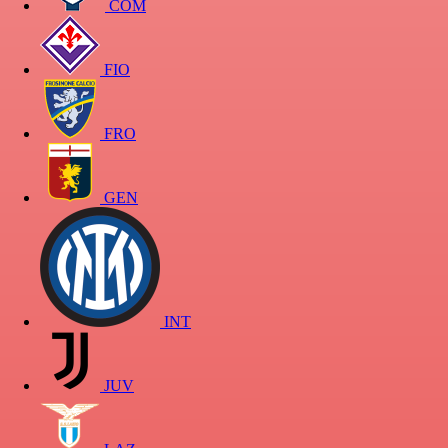
COM
FIO
FRO
GEN
INT
JUV