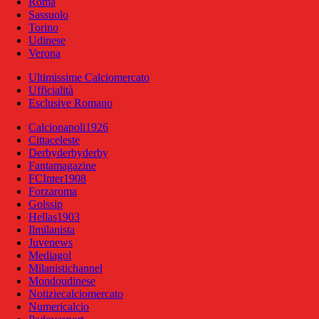
Roma
Sassuolo
Torino
Udinese
Verona
Ultimissime Calciomercato
Ufficialità
Esclusive Romano
Calcionapoli1926
Cittaceleste
Derbyderbyderby
Fantamagazine
FCInter1908
Forzaroma
Golssip
Hellas1903
Ilmilanista
Juvenews
Mediagol
Milanistichannel
Mondoudinese
Notiziecalciomercato
Numericalcio