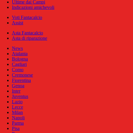
Ultime dai Campi
Indicazioni amichevoli
Voti Fantacalcio
Assist
Asta Fantacalcio
Asta di riparazione
News
Atalanta
Bologna
Cagliari
Como
Cremonese
Fiorentina
Genoa
Inter
Juventus
Lazio
Lecce
Milan
Napoli
Parma
Pisa