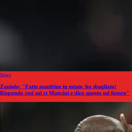
News
Zaniolo: "Fatte manfrine in estate, ho sbagliato!
Rispondo così sul ct Mancini e dico questo sul futuro"