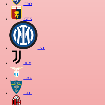
FRO
GEN
INT
JUV
LAZ
LEC