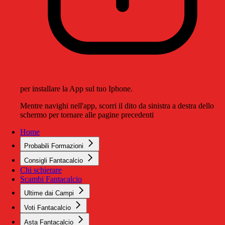
per installare la App sul tuo Iphone.
Mentre navighi nell'app, scorri il dito da sinistra a destra dello
schermo per tornare alle pagine precedenti
Home
Probabili Formazioni
Consigli Fantacalcio
Chi schierare
Scambi Fantacalcio
Ultime dai Campi
Voti Fantacalcio
Asta Fantacalcio