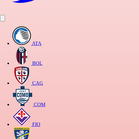
ATA
BOL
CAG
COM
FIO