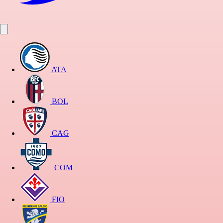
ATA
BOL
CAG
COM
FIO