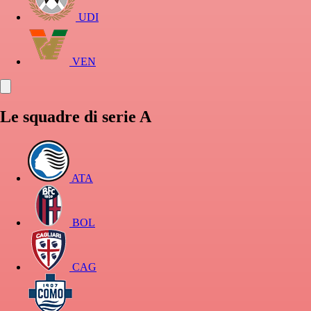
UDI
VEN
Le squadre di serie A
ATA
BOL
CAG