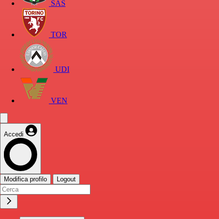
SAS
TOR
UDI
VEN
Accedi
Modifica profilo
Logout