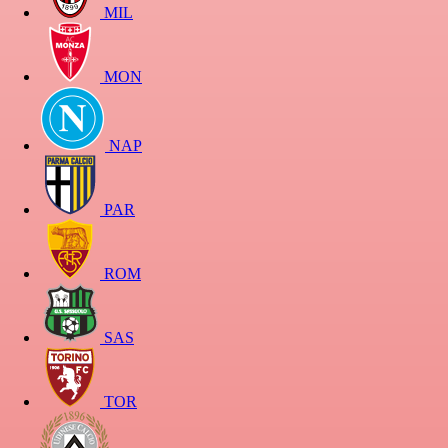
MIL
MON
NAP
PAR
ROM
SAS
TOR