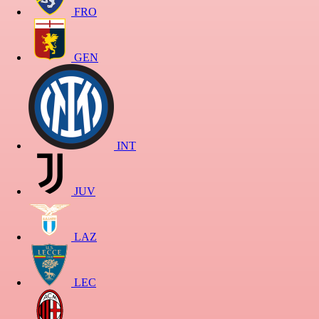
FRO
GEN
INT
JUV
LAZ
LEC