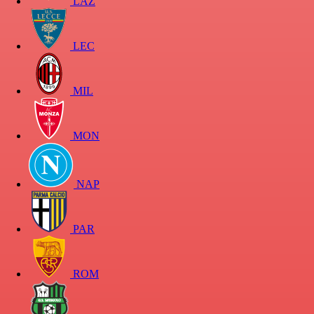
LAZ
LEC
MIL
MON
NAP
PAR
ROM