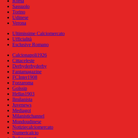
Roma
Sassuolo
Torino
Udinese
Verona
Ultimissime Calciomercato
Ufficialità
Esclusive Romano
Calcionapoli1926
Cittaceleste
Derbyderbyderby
Fantamagazine
FCInter1908
Forzaroma
Golssip
Hellas1903
Ilmilanista
Juvenews
Mediagol
Milanistichannel
Mondoudinese
Notiziecalciomercato
Numericalcio