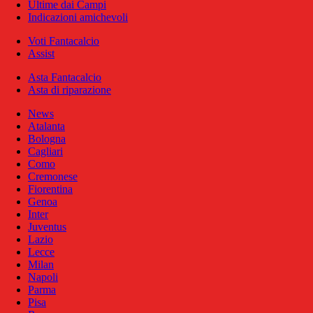
Ultime dai Campi
Indicazioni amichevoli
Voti Fantacalcio
Assist
Asta Fantacalcio
Asta di riparazione
News
Atalanta
Bologna
Cagliari
Como
Cremonese
Fiorentina
Genoa
Inter
Juventus
Lazio
Lecce
Milan
Napoli
Parma
Pisa