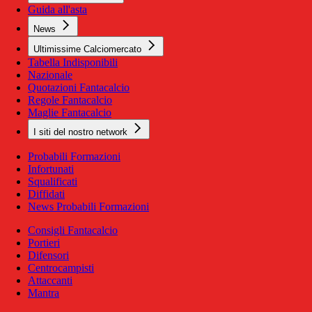
Guida all'asta
News
Ultimissime Calciomercato
Tabella Indisponibili
Nazionale
Quotazioni Fantacalcio
Regole Fantacalcio
Maglie Fantacalcio
I siti del nostro network
Probabili Formazioni
Infortunati
Squalificati
Diffidati
News Probabili Formazioni
Consigli Fantacalcio
Portieri
Difensori
Centrocampisti
Attaccanti
Mantra