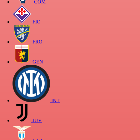
COM
FIO
FRO
GEN
INT
JUV