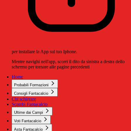
per installare la App sul tuo Iphone.
Mentre navighi nell'app, scorri il dito da sinistra a destra dello
schermo per tornare alle pagine precedenti
Home
Probabili Formazioni
Consigli Fantacalcio
Chi schierare
Scambi Fantacalcio
Ultime dai Campi
Voti Fantacalcio
Asta Fantacalcio