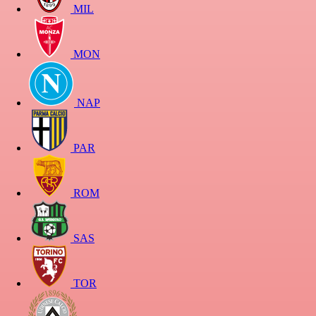
MIL
MON
NAP
PAR
ROM
SAS
TOR