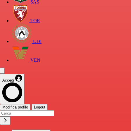
SAS
TOR
UDI
VEN
Accedi
Modifica profilo
Logout