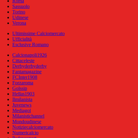
Roma
Sassuolo
Torino
Udinese
Verona
Ultimissime Calciomercato
Ufficialità
Esclusive Romano
Calcionapoli1926
Cittaceleste
Derbyderbyderby
Fantamagazine
FCInter1908
Forzaroma
Golssip
Hellas1903
Ilmilanista
Juvenews
Mediagol
Milanistichannel
Mondoudinese
Notiziecalciomercato
Numericalcio