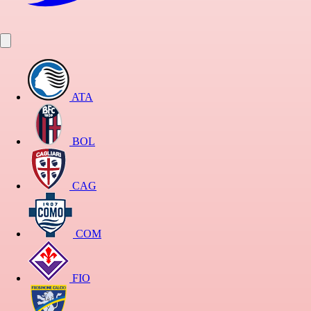
ATA
BOL
CAG
COM
FIO