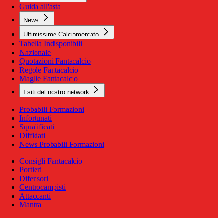
Guida all'asta
News
Ultimissime Calciomercato
Tabella Indisponibili
Nazionale
Quotazioni Fantacalcio
Regole Fantacalcio
Maglie Fantacalcio
I siti del nostro network
Probabili Formazioni
Infortunati
Squalificati
Diffidati
News Probabili Formazioni
Consigli Fantacalcio
Portieri
Difensori
Centrocampisti
Attaccanti
Mantra