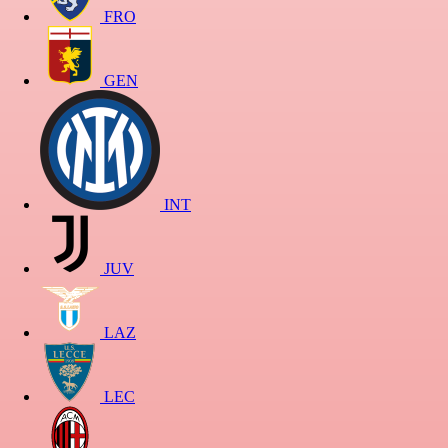
FRO
GEN
INT
JUV
LAZ
LEC