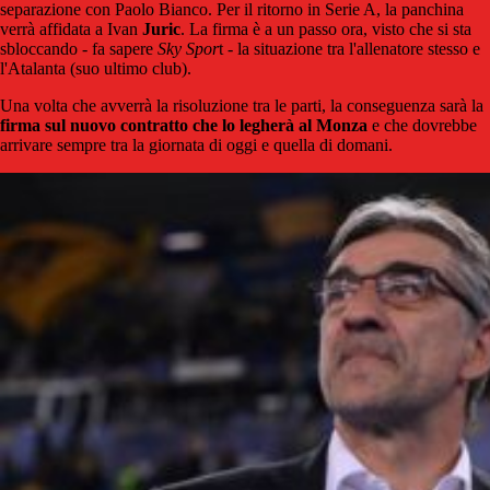
separazione con Paolo Bianco. Per il ritorno in Serie A, la panchina
verrà affidata a Ivan
Juric
. La firma è a un passo ora, visto che si sta
sbloccando - fa sapere
Sky Spor
t - la situazione tra l'allenatore stesso e
l'Atalanta (suo ultimo club).
Una volta che avverrà la risoluzione tra le parti, la conseguenza sarà la
firma sul nuovo contratto che lo legherà al Monza
e che dovrebbe
arrivare sempre tra la giornata di oggi e quella di domani.