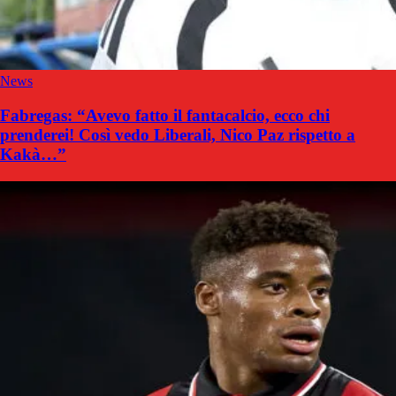
News
Fabregas: “Avevo fatto il fantacalcio, ecco chi
prenderei! Così vedo Liberali, Nico Paz rispetto a
Kakà…”