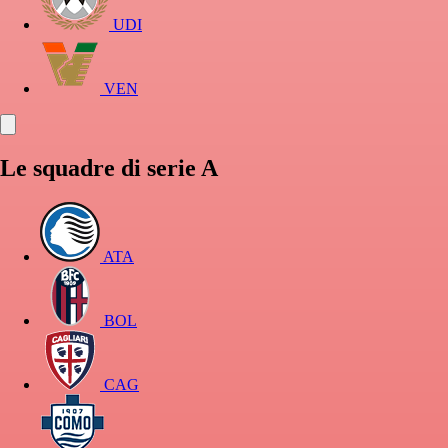
UDI
VEN
Le squadre di serie A
ATA
BOL
CAG