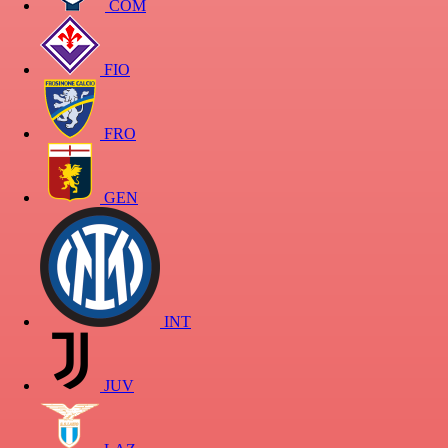
COM
FIO
FRO
GEN
INT
JUV