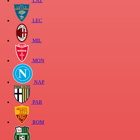
LAZ
LEC
MIL
MON
NAP
PAR
ROM