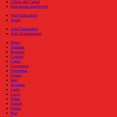
Ultime dai Campi
Indicazioni amichevoli
Voti Fantacalcio
Assist
Asta Fantacalcio
Asta di riparazione
News
Atalanta
Bologna
Cagliari
Como
Cremonese
Fiorentina
Genoa
Inter
Juventus
Lazio
Lecce
Milan
Napoli
Parma
Pisa