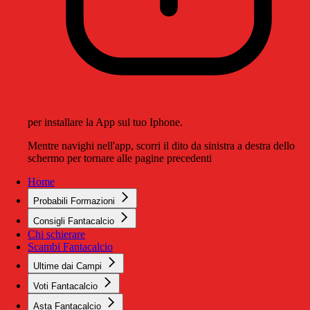
per installare la App sul tuo Iphone.
Mentre navighi nell'app, scorri il dito da sinistra a destra dello
schermo per tornare alle pagine precedenti
Home
Probabili Formazioni
Consigli Fantacalcio
Chi schierare
Scambi Fantacalcio
Ultime dai Campi
Voti Fantacalcio
Asta Fantacalcio