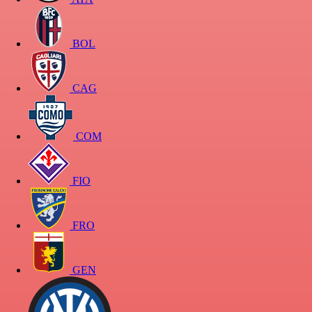
BOL
CAG
COM
FIO
FRO
GEN