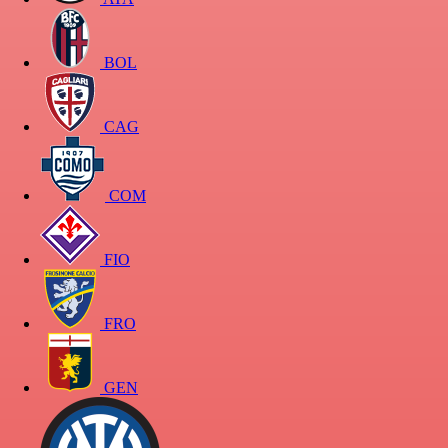
BOL
CAG
COM
FIO
FRO
GEN