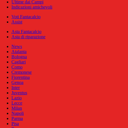
Ultime dai Campi
Indicazioni amichevoli
Voti Fantacalcio
Assist
Asta Fantacalcio
Asta di riparazione
News
Atalanta
Bologna
Cagliari
Como
Cremonese
Fiorentina
Genoa
Inter
Juventus
Lazio
Lecce
Milan
Napoli
Parma
Pisa