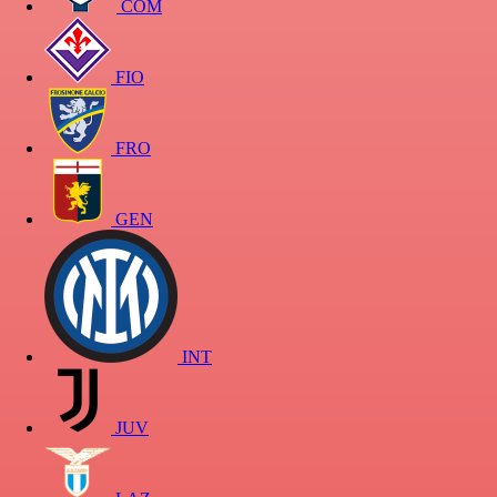
COM
FIO
FRO
GEN
INT
JUV