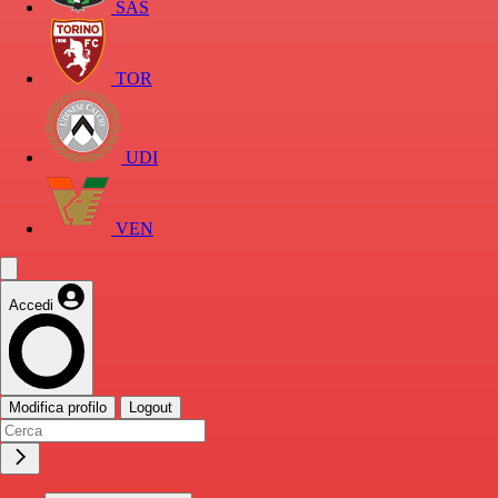
SAS
TOR
UDI
VEN
Accedi
Modifica profilo
Logout