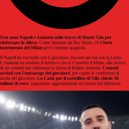
Non sono Napoli e Atalanta sulle tracce di Mario Gila per
rinforzare la difesa
. Come riportato da Sky Sport, c'è il
forte
inserimento del Milan
per il centrale spagnolo.
Il Napoli ha l'accordo con il giocatore, ma non ancora con la Lazio.
L'Atalanta ha sondato il terreno e ora si è inserito il Milan, alla ricerca
di un centrale per rinforzare la difesa di Ruben Amorim.
Contatti
avviati con l'entourage del giocatore
, per capire le condizioni di
uscita del giocatore.
La Lazio per il cartellino di Gila chiede 30
milioni di euro
: seguiranno aggiornamenti sul futuro del difensore.