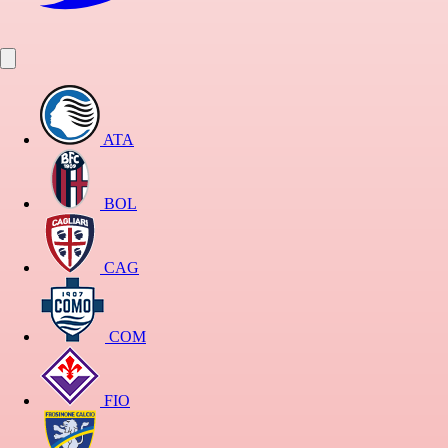
ATA
BOL
CAG
COM
FIO