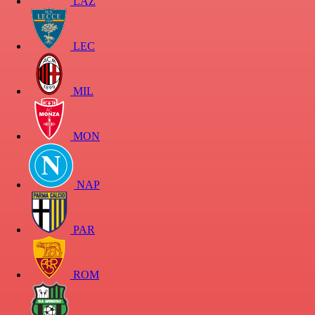
LAZ
LEC
MIL
MON
NAP
PAR
ROM