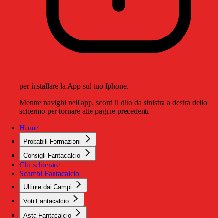
per installare la App sul tuo Iphone.
Mentre navighi nell'app, scorri il dito da sinistra a destra dello
schermo per tornare alle pagine precedenti
Home
Probabili Formazioni
Consigli Fantacalcio
Chi schierare
Scambi Fantacalcio
Ultime dai Campi
Voti Fantacalcio
Asta Fantacalcio