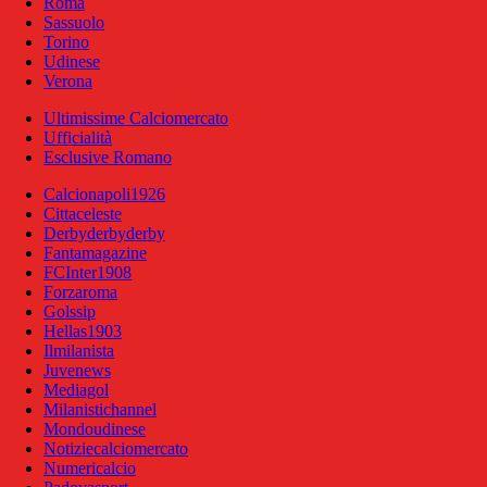
Roma
Sassuolo
Torino
Udinese
Verona
Ultimissime Calciomercato
Ufficialità
Esclusive Romano
Calcionapoli1926
Cittaceleste
Derbyderbyderby
Fantamagazine
FCInter1908
Forzaroma
Golssip
Hellas1903
Ilmilanista
Juvenews
Mediagol
Milanistichannel
Mondoudinese
Notiziecalciomercato
Numericalcio