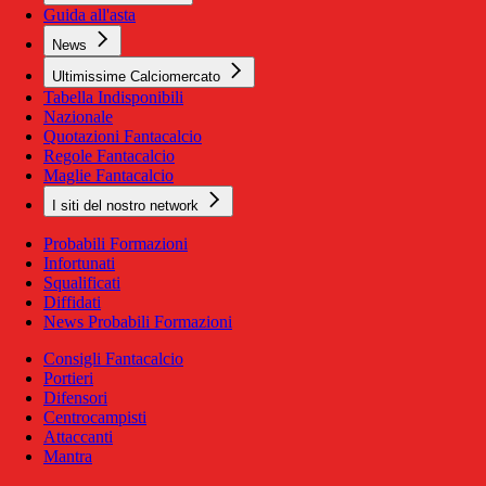
Guida all'asta
News
Ultimissime Calciomercato
Tabella Indisponibili
Nazionale
Quotazioni Fantacalcio
Regole Fantacalcio
Maglie Fantacalcio
I siti del nostro network
Probabili Formazioni
Infortunati
Squalificati
Diffidati
News Probabili Formazioni
Consigli Fantacalcio
Portieri
Difensori
Centrocampisti
Attaccanti
Mantra