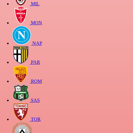
MIL
MON
NAP
PAR
ROM
SAS
TOR