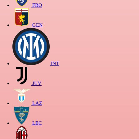
FRO
GEN
INT
JUV
LAZ
LEC