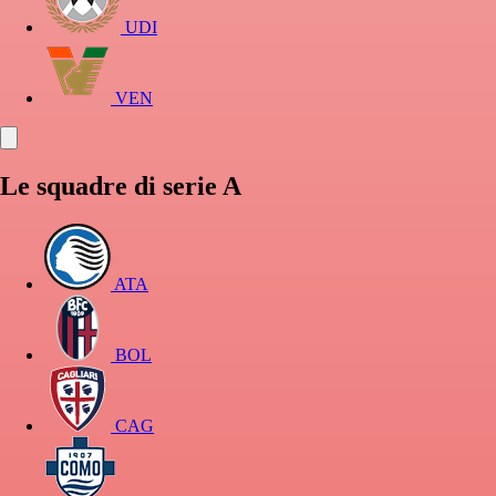
UDI
VEN
Le squadre di serie A
ATA
BOL
CAG