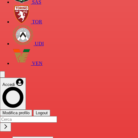
SAS
TOR
UDI
VEN
Accedi
Modifica profilo
Logout