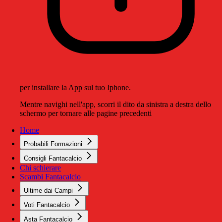
per installare la App sul tuo Iphone.
Mentre navighi nell'app, scorri il dito da sinistra a destra dello
schermo per tornare alle pagine precedenti
Home
Probabili Formazioni
Consigli Fantacalcio
Chi schierare
Scambi Fantacalcio
Ultime dai Campi
Voti Fantacalcio
Asta Fantacalcio