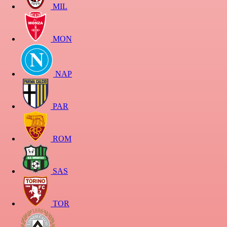
MIL
MON
NAP
PAR
ROM
SAS
TOR