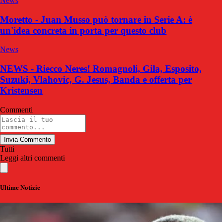
News
Moretto - Juan Musso può tornare in Serie A: è
un'idea concreta in porta per questo club
News
NEWS - Riecco Neres! Romagnoli, Gila, Esposito,
Suzuki, Vlahovic, G. Jesus, Banda e offerta per
Kristensen
Commenti
Invia Commento
Tutti
Leggi altri commenti
Ultime Notizie