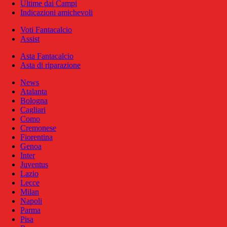
Ultime dai Campi
Indicazioni amichevoli
Voti Fantacalcio
Assist
Asta Fantacalcio
Asta di riparazione
News
Atalanta
Bologna
Cagliari
Como
Cremonese
Fiorentina
Genoa
Inter
Juventus
Lazio
Lecce
Milan
Napoli
Parma
Pisa