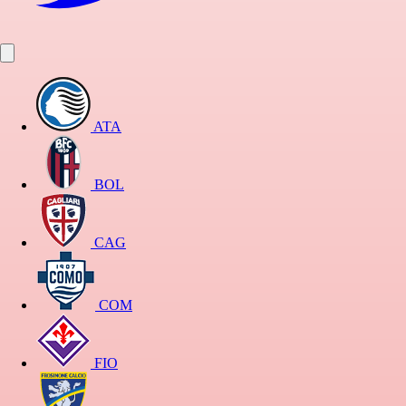
ATA
BOL
CAG
COM
FIO