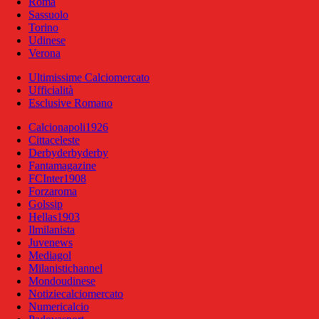
Roma
Sassuolo
Torino
Udinese
Verona
Ultimissime Calciomercato
Ufficialità
Esclusive Romano
Calcionapoli1926
Cittaceleste
Derbyderbyderby
Fantamagazine
FCInter1908
Forzaroma
Golssip
Hellas1903
Ilmilanista
Juvenews
Mediagol
Milanistichannel
Mondoudinese
Notiziecalciomercato
Numericalcio