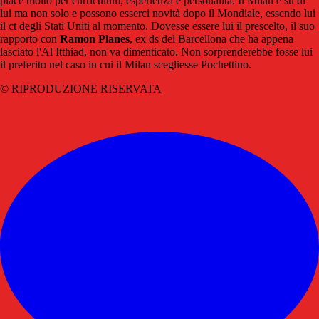
piace molto per curriculum, esperienza e personalità. Il Milan è su di
lui ma non solo e possono esserci novità dopo il Mondiale, essendo lui
il ct degli Stati Uniti al momento. Dovesse essere lui il prescelto, il suo
rapporto con
Ramon Planes
, ex ds del Barcellona che ha appena
lasciato l'Al Itthiad, non va dimenticato. Non sorprenderebbe fosse lui
il preferito nel caso in cui il Milan scegliesse Pochettino.
© RIPRODUZIONE RISERVATA