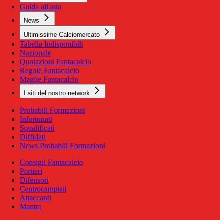
Guida all'asta
News
Ultimissime Calciomercato
Tabella Indisponibili
Nazionale
Quotazioni Fantacalcio
Regole Fantacalcio
Maglie Fantacalcio
I siti del nostro network
Probabili Formazioni
Infortunati
Squalificati
Diffidati
News Probabili Formazioni
Consigli Fantacalcio
Portieri
Difensori
Centrocampisti
Attaccanti
Mantra