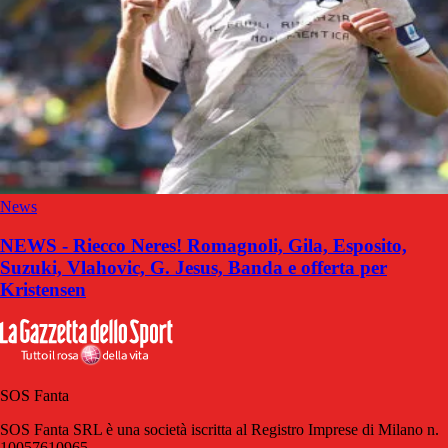
News
NEWS - Riecco Neres! Romagnoli, Gila, Esposito,
Suzuki, Vlahovic, G. Jesus, Banda e offerta per
Kristensen
SOS Fanta
SOS Fanta SRL è una società iscritta al Registro Imprese di Milano n.
10057610965.