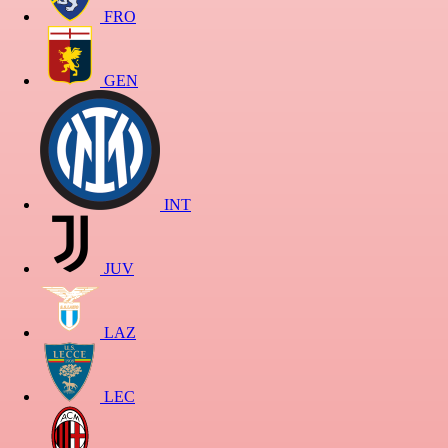
FRO
GEN
INT
JUV
LAZ
LEC