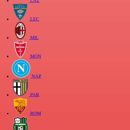
LAZ
LEC
MIL
MON
NAP
PAR
ROM