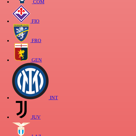
COM
FIO
FRO
GEN
INT
JUV