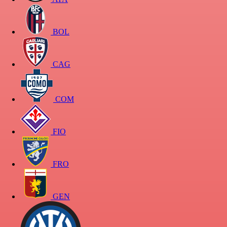
BOL
CAG
COM
FIO
FRO
GEN