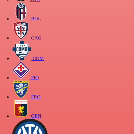
BOL
CAG
COM
FIO
FRO
GEN