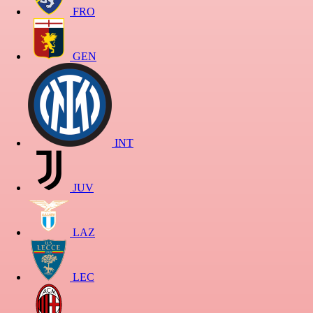
FRO
GEN
INT
JUV
LAZ
LEC