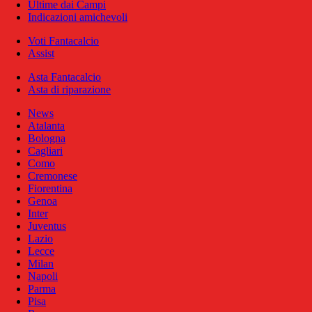
Ultime dai Campi
Indicazioni amichevoli
Voti Fantacalcio
Assist
Asta Fantacalcio
Asta di riparazione
News
Atalanta
Bologna
Cagliari
Como
Cremonese
Fiorentina
Genoa
Inter
Juventus
Lazio
Lecce
Milan
Napoli
Parma
Pisa