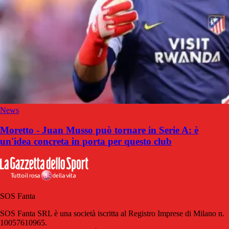
News
Moretto - Juan Musso può tornare in Serie A: è
un'idea concreta in porta per questo club
SOS Fanta
SOS Fanta SRL è una società iscritta al Registro Imprese di Milano n.
10057610965.