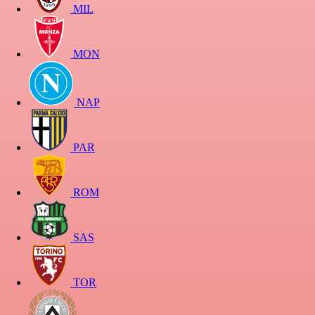
MIL
MON
NAP
PAR
ROM
SAS
TOR