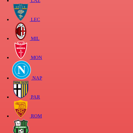
LAZ
LEC
MIL
MON
NAP
PAR
ROM