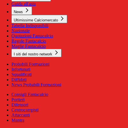
Guida all'asta
News
Ultimissime Calciomercato
Tabella Indisponibili
Nazionale
Quotazioni Fantacalcio
Regole Fantacalcio
Maglie Fantacalcio
I siti del nostro network
Probabili Formazioni
Infortunati
Squalificati
Diffidati
News Probabili Formazioni
Consigli Fantacalcio
Portieri
Difensori
Centrocampisti
Attaccanti
Mantra