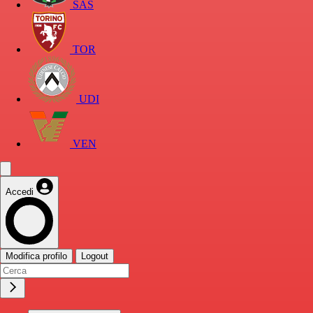
SAS
TOR
UDI
VEN
Accedi
Modifica profilo
Logout