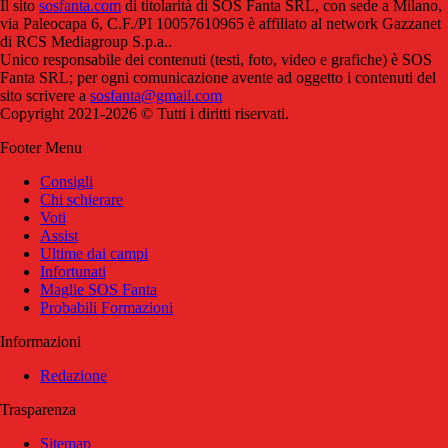
Il sito
sosfanta.com
di titolarità di SOS Fanta SRL, con sede a Milano,
via Paleocapa 6, C.F./PI 10057610965 è affiliato al network Gazzanet
di RCS Mediagroup S.p.a..
Unico responsabile dei contenuti (testi, foto, video e grafiche) è SOS
Fanta SRL; per ogni comunicazione avente ad oggetto i contenuti del
sito scrivere a
sosfanta@gmail.com
Copyright 2021-2026 © Tutti i diritti riservati.
Footer Menu
Consigli
Chi schierare
Voti
Assist
Ultime dai campi
Infortunati
Maglie SOS Fanta
Probabili Formazioni
Informazioni
Redazione
Trasparenza
Sitemap