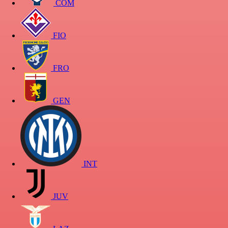
COM
FIO
FRO
GEN
INT
JUV