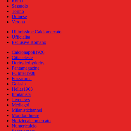
Roma
Sassuolo
Torino
Udinese
Verona
Ultimissime Calciomercato
Ufficialità
Esclusive Romano
Calcionapoli1926
Cittaceleste
Derbyderbyderby
Fantamagazine
FCInter1908
Forzaroma
Golssip
Hellas1903
Ilmilanista
Juvenews
Mediagol
Milanistichannel
Mondoudinese
Notiziecalciomercato
Numericalcio