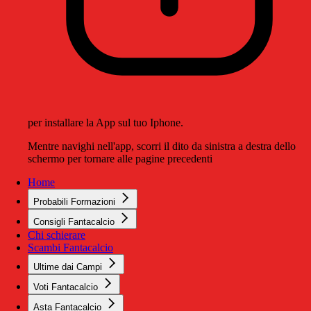
per installare la App sul tuo Iphone.
Mentre navighi nell'app, scorri il dito da sinistra a destra dello
schermo per tornare alle pagine precedenti
Home
Probabili Formazioni
Consigli Fantacalcio
Chi schierare
Scambi Fantacalcio
Ultime dai Campi
Voti Fantacalcio
Asta Fantacalcio