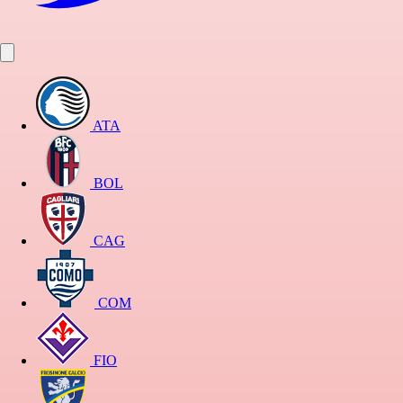
ATA
BOL
CAG
COM
FIO