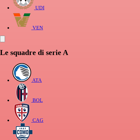
UDI
VEN
Le squadre di serie A
ATA
BOL
CAG