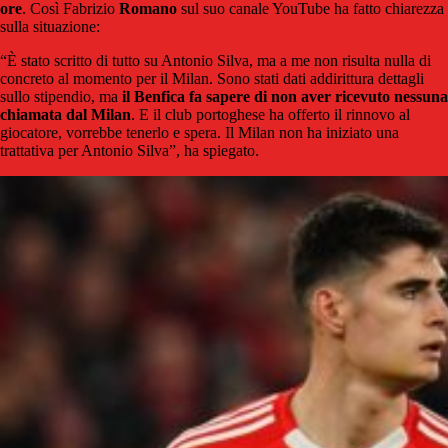
ore
. Così Fabrizio
Romano
sul suo canale YouTube ha fatto chiarezza
sulla situazione:
“È stato scritto di tutto su Antonio Silva, ma a me non risulta nulla di
concreto al momento per il Milan. Sono stati dati addirittura dettagli
sullo stipendio, ma
il Benfica fa sapere di non aver ricevuto nessuna
chiamata dal Milan
. E il club portoghese ha offerto il rinnovo al
giocatore, vorrebbe tenerlo e spera. Il Milan non ha iniziato una
trattativa per Antonio Silva”, ha spiegato.