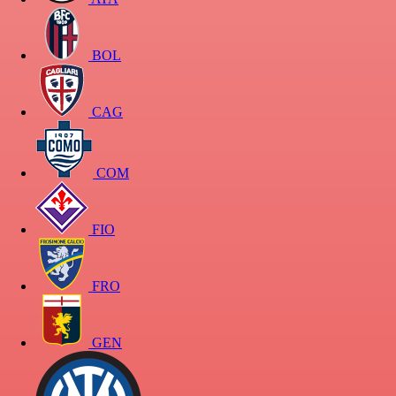
BOL
CAG
COM
FIO
FRO
GEN