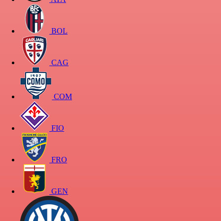
BOL
CAG
COM
FIO
FRO
GEN