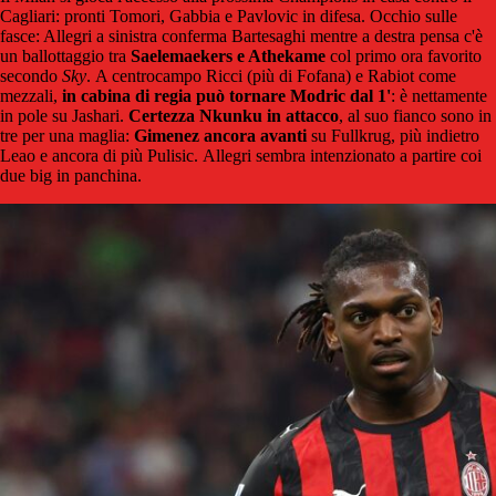
Cagliari: pronti Tomori, Gabbia e Pavlovic in difesa. Occhio sulle
fasce: Allegri a sinistra conferma Bartesaghi mentre a destra pensa c'è
un ballottaggio tra
Saelemaekers e Athekame
col primo ora favorito
secondo
Sky
. A centrocampo Ricci (più di Fofana) e Rabiot come
mezzali,
in cabina di regia può tornare Modric dal 1'
: è nettamente
in pole su Jashari.
Certezza Nkunku in attacco
, al suo fianco sono in
tre per una maglia:
Gimenez ancora avanti
su Fullkrug, più indietro
Leao e ancora di più Pulisic. Allegri sembra intenzionato a partire coi
due big in panchina.