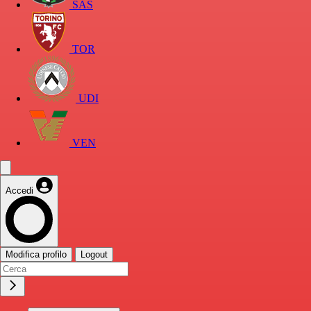
SAS
TOR
UDI
VEN
Accedi
Modifica profilo
Logout