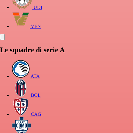
UDI
VEN
Le squadre di serie A
ATA
BOL
CAG