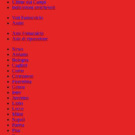
Ultime dai Campi
Indicazioni amichevoli
Voti Fantacalcio
Assist
Asta Fantacalcio
Asta di riparazione
News
Atalanta
Bologna
Cagliari
Como
Cremonese
Fiorentina
Genoa
Inter
Juventus
Lazio
Lecce
Milan
Napoli
Parma
Pisa