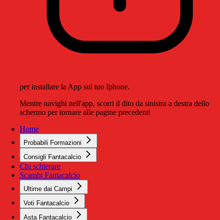
per installare la App sul tuo Iphone.
Mentre navighi nell'app, scorri il dito da sinistra a destra dello
schermo per tornare alle pagine precedenti
Home
Probabili Formazioni
Consigli Fantacalcio
Chi schierare
Scambi Fantacalcio
Ultime dai Campi
Voti Fantacalcio
Asta Fantacalcio