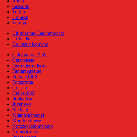
Roma
Sassuolo
Torino
Udinese
Verona
Ultimissime Calciomercato
Ufficialità
Esclusive Romano
Calcionapoli1926
Cittaceleste
Derbyderbyderby
Fantamagazine
FCInter1908
Forzaroma
Golssip
Hellas1903
Ilmilanista
Juvenews
Mediagol
Milanistichannel
Mondoudinese
Notiziecalciomercato
Numericalcio