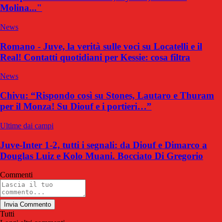
Molina..."
News
Romano - Juve, la verità sulle voci su Locatelli e il
Real! Contatti quotidiani per Kessie: cosa filtra
News
Chivu: “Rispondo così su Stones, Lautaro e Thuram
per il Monza! Su Diouf e i portieri…”
Ultime dai campi
Juve-Inter 1-2, tutti i segnali: da Diouf e Dimarco a
Douglas Luiz e Kolo Muani. Bocciato Di Gregorio
Commenti
Invia Commento
Tutti