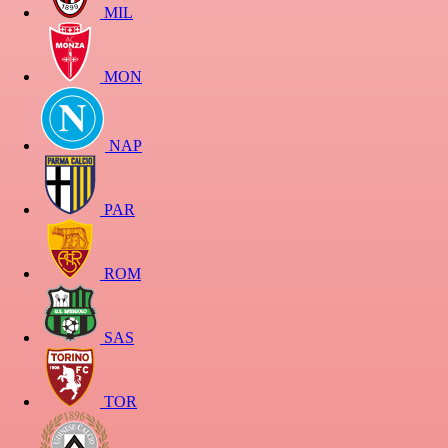
MIL
MON
NAP
PAR
ROM
SAS
TOR