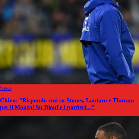
News
Chivu: “Rispondo così su Stones, Lautaro e Thuram
per il Monza! Su Diouf e i portieri…”