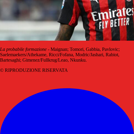
La probabile formazione
- Maignan; Tomori, Gabbia, Pavlovic;
Saelemaekers/Athekame, Ricci/Fofana, Modric/Jashari, Rabiot,
Bartesaghi; Gimenez/Fullkrug/Leao, Nkunku.
© RIPRODUZIONE RISERVATA