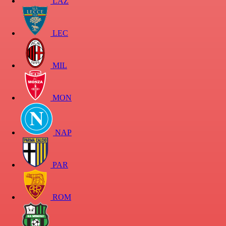
LAZ
LEC
MIL
MON
NAP
PAR
ROM