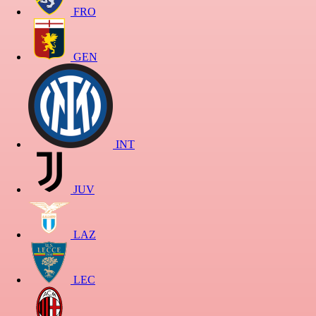
FRO
GEN
INT
JUV
LAZ
LEC