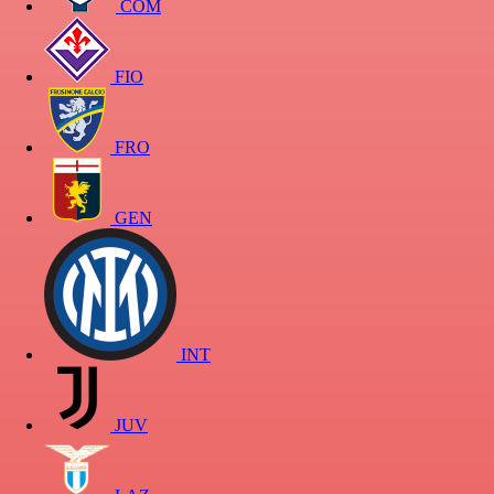
COM
FIO
FRO
GEN
INT
JUV