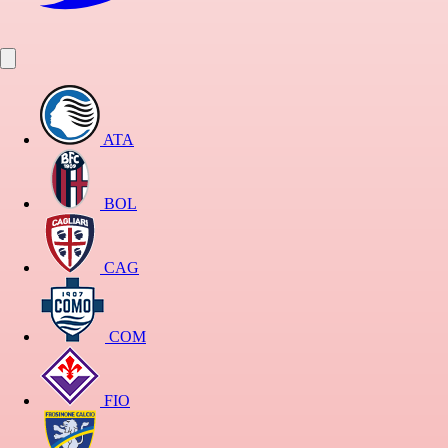
ATA
BOL
CAG
COM
FIO