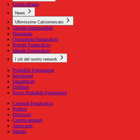
Guida all'asta
News
Ultimissime Calciomercato
Tabella Indisponibili
Nazionale
Quotazioni Fantacalcio
Regole Fantacalcio
Maglie Fantacalcio
I siti del nostro network
Probabili Formazioni
Infortunati
Squalificati
Diffidati
News Probabili Formazioni
Consigli Fantacalcio
Portieri
Difensori
Centrocampisti
Attaccanti
Mantra