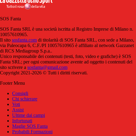
SOS Fanta
SOS Fanta SRL è una società iscritta al Registro Imprese di Milano n.
10057610965.
Il sito
sosfanta.com
di titolarità di SOS Fanta SRL, con sede a Milano,
via Paleocapa 6, C.F./PI 10057610965 è affiliato al network Gazzanet
di RCS Mediagroup S.p.a..
Unico responsabile dei contenuti (testi, foto, video e grafiche) è SOS
Fanta SRL; per ogni comunicazione avente ad oggetto i contenuti del
sito scrivere a
sosfanta@gmail.com
Copyright 2021-2026 © Tutti i diritti riservati.
Footer Menu
Consigli
Chi schierare
Voti
Assist
Ultime dai campi
Infortunati
Maglie SOS Fanta
Probabili Formazioni