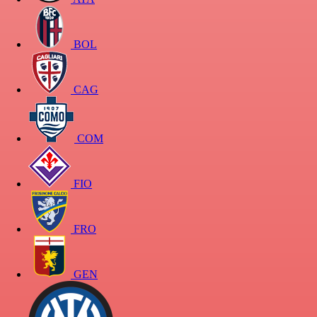
BOL
CAG
COM
FIO
FRO
GEN