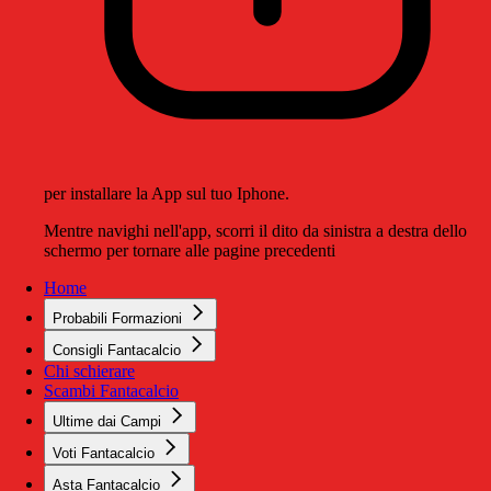
per installare la App sul tuo Iphone.
Mentre navighi nell'app, scorri il dito da sinistra a destra dello
schermo per tornare alle pagine precedenti
Home
Probabili Formazioni
Consigli Fantacalcio
Chi schierare
Scambi Fantacalcio
Ultime dai Campi
Voti Fantacalcio
Asta Fantacalcio