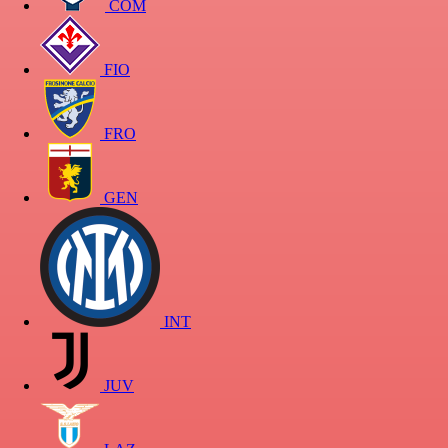
COM
FIO
FRO
GEN
INT
JUV