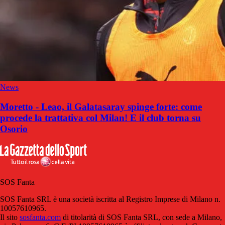
News
Moretto - Leao, il Galatasaray spinge forte: come
procede la trattativa col Milan! E il club torna su
Osorio
SOS Fanta
SOS Fanta SRL è una società iscritta al Registro Imprese di Milano n.
10057610965.
Il sito
sosfanta.com
di titolarità di SOS Fanta SRL, con sede a Milano,