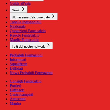
Guida all'asta
News
Ultimissime Calciomercato
Tabella Indisponibili
Nazionale
Quotazioni Fantacalcio
Regole Fantacalcio
Maglie Fantacalcio
I siti del nostro network
Probabili Formazioni
Infortunati
Squalificati
Diffidati
News Probabili Formazioni
Consigli Fantacalcio
Portieri
Difensori
Centrocampisti
Attaccanti
Mantra