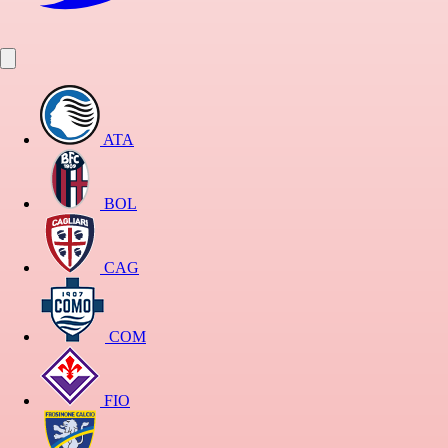
ATA
BOL
CAG
COM
FIO