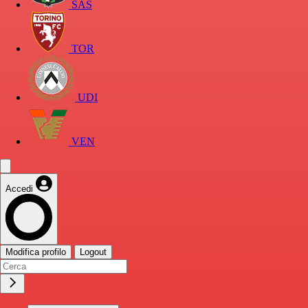
SAS
TOR
UDI
VEN
Accedi
Modifica profilo
Logout