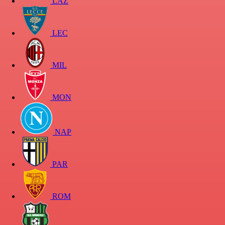
LAZ
LEC
MIL
MON
NAP
PAR
ROM