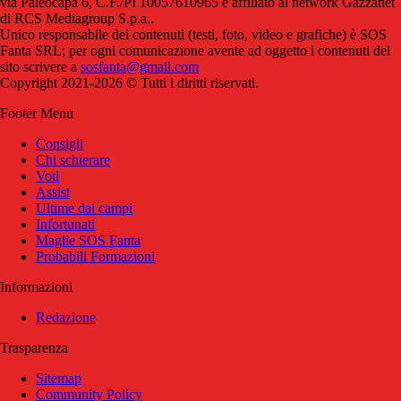
via Paleocapa 6, C.F./PI 10057610965 è affiliato al network Gazzanet
di RCS Mediagroup S.p.a..
Unico responsabile dei contenuti (testi, foto, video e grafiche) è SOS
Fanta SRL; per ogni comunicazione avente ad oggetto i contenuti del
sito scrivere a
sosfanta@gmail.com
Copyright 2021-2026 © Tutti i diritti riservati.
Footer Menu
Consigli
Chi schierare
Voti
Assist
Ultime dai campi
Infortunati
Maglie SOS Fanta
Probabili Formazioni
Informazioni
Redazione
Trasparenza
Sitemap
Community Policy