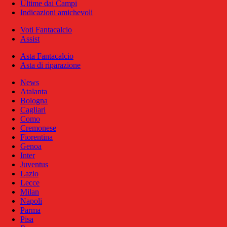
Ultime dai Campi
Indicazioni amichevoli
Voti Fantacalcio
Assist
Asta Fantacalcio
Asta di riparazione
News
Atalanta
Bologna
Cagliari
Como
Cremonese
Fiorentina
Genoa
Inter
Juventus
Lazio
Lecce
Milan
Napoli
Parma
Pisa