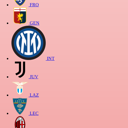
FRO
GEN
INT
JUV
LAZ
LEC