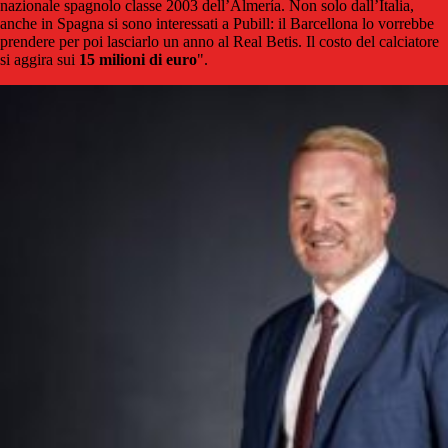
nazionale spagnolo classe 2003 dell’Almería. Non solo dall’Italia,
anche in Spagna si sono interessati a Pubill: il Barcellona lo vorrebbe
prendere per poi lasciarlo un anno al Real Betis. Il costo del calciatore
si aggira sui
15 milioni di euro
".