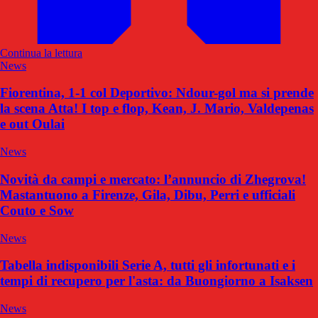
Continua la lettura
News
Fiorentina, 1-1 col Deportivo: Ndour-gol ma si prende
la scena Atta! I top e flop, Kean, J. Mario, Valdepenas
e out Oulai
News
Novità da campi e mercato: l’annuncio di Zhegrova!
Mastantuono a Firenze, Gila, Dibu, Perri e ufficiali
Couto e Sow
News
Tabella indisponibili Serie A, tutti gli infortunati e i
tempi di recupero per l'asta: da Buongiorno a Isaksen
News