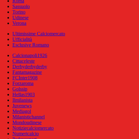
Roma
Sassuolo
Torino
Udinese
Verona
Ultimissime Calciomercato
Ufficialità
Esclusive Romano
Calcionapoli1926
Cittaceleste
Derbyderbyderby
Fantamagazine
FCInter1908
Forzaroma
Golssip
Hellas1903
Ilmilanista
Juvenews
Mediagol
Milanistichannel
Mondoudinese
Notiziecalciomercato
Numericalcio