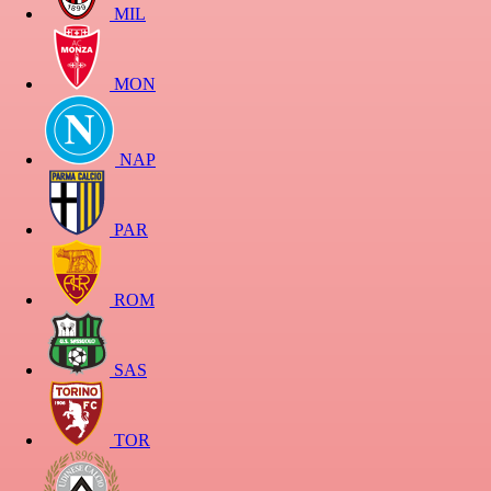
MIL
MON
NAP
PAR
ROM
SAS
TOR